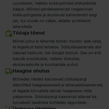
uurimiseks, näiteks kokkupõrked ehitustööde
käigus. Mõned pardakaamerad reageerivad
kokkupõrgetele ja alustavad salvestamist isegi
siis, kui süüde on väljas, aidates probleemi
lahendada.
Tööaja tõend
Mõnel juhul ei tähenda töötav mootor alati seda,
et tegelikult tööd tehakse. Sõidukikaamerate abil
näevad haldurid, mis tööajal toimub. See on eriti
kasulik erisõidukite, näiteks tõstukite,
ekskavaatorite ja kombainide puhul.
Haagise ohutus
Mõnedes riikides kasutavad sõidukipargi
ettevõtted haagisesiseseid ja tahavaatekaameraid,
et tagada kõrvaliste isikute haagisesse mitte
pääsemine. Sõidukipargi kaamerad aitavad ka
turvaliselt laadimise kohtades tagurdada.
Ümbruse jälgimine