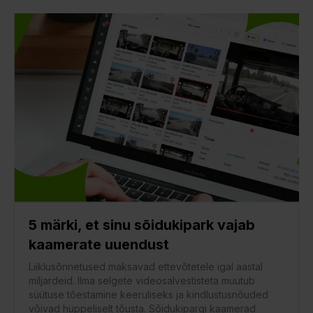
5 märki, et sinu sõidukipark vajab
kaamerate uuendust
Liiklusõnnetused maksavad ettevõtetele igal aastal
miljardeid. Ilma selgete videosalvestisteta muutub
süütuse tõestamine keeruliseks ja kindlustusnõuded
võivad hüppeliselt tõusta. Sõidukipargi kaamerad