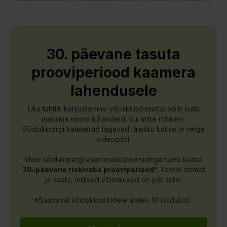
30. päevane tasuta
prooviperiood kaamera
lahendusele
Üks tahtlik kahjustamine või liiklusõnnetus võib sulle
maksma minna tuhandeid, kui mitte rohkem.
Sõidukipargi kaamerad tagavad täieliku kaitse ja selge
videopildi.
Meie sõidukipargi kaamerasüsteemidega tuleb kaasa
30-päevane riskivaba prooviperiood
*. Taotle demot
ja vaata, millised võimalused on just sulle!
*Saadaval sõidukiparkidele alates 10 sõidukist