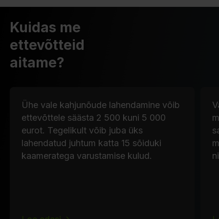
Kuidas me
ettevõtteid
aitame?
Ühe vale kahjunõude lahendamine võib
V
ettevõttele säästa 2 500 kuni 5 000
m
eurot. Tegelikult võib juba üks
s
lahendatud juhtum katta 15 sõiduki
m
kaameratega varustamise kulud.
n