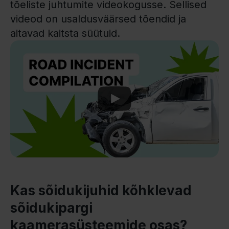
tõeliste juhtumite videokogusse. Sellised
videod on usaldusväärsed tõendid ja
aitavad kaitsta süütuid.
Play
Kas sõidukijuhid kõhklevad
sõidukipargi
kaamerasüsteemide osas?