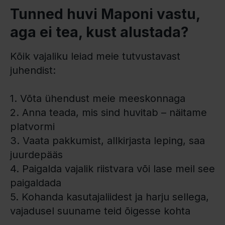
Tunned huvi Maponi vastu,
aga ei tea, kust alustada?
Kõik vajaliku leiad meie tutvustavast
juhendist:
1. Võta ühendust meie meeskonnaga
2. Anna teada, mis sind huvitab – näitame
platvormi
3. Vaata pakkumist, allkirjasta leping, saa
juurdepääs
4. Paigalda vajalik riistvara või lase meil see
paigaldada
5. Kohanda kasutajaliidest ja harju sellega,
vajadusel suuname teid õigesse kohta