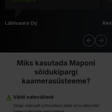
Loe edasi
L
Lähivaara Oy
Kes
Miks kasutada Maponi
sõidukipargi
kaamerasüsteeme?
Väldi valeväiteid
Selge videopilt juhtumitest aitab sinu ettevõtet
valesüüdistuste eest kaitsta.