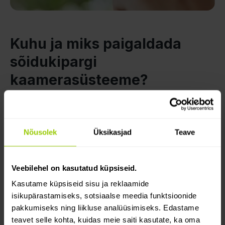
Kuhu ja miks paigaldada
sõidukipargi
kaamerasüsteeme?
Kaubaveokid ja -haagised
Sõidukipargi kaamerasüsteemid on kasulikud
Nõusolek
Üksikasjad
Teave
veoautodele ja haagistele, kuna need kõrvaldavad
pimealad, jälgivad haagise sissepääsu ja
salvestavad olulisi sündmusi teel.
Veebilehel on kasutatud küpsiseid.
Kaubikud
Kasutame küpsiseid sisu ja reklaamide
Kasuta sõidukikaameraid, et tuvastada loata
isikupärastamiseks, sotsiaalse meedia funktsioonide
juurdepääs lastiruumile ja jälgida sõiduki ümbrust
pakkumiseks ning liikluse analüüsimiseks. Edastame
mitte ainult päeval, vaid ka öösel.
teavet selle kohta, kuidas meie saiti kasutate, ka oma