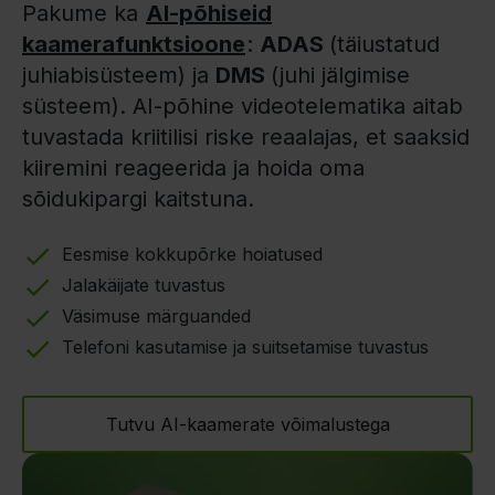
Pakume ka
AI-põhiseid
kaamerafunktsioone
:
ADAS
(täiustatud
juhiabisüsteem) ja
DMS
(juhi jälgimise
süsteem). AI-põhine videotelematika aitab
tuvastada kriitilisi riske reaalajas, et saaksid
kiiremini reageerida ja hoida oma
sõidukipargi kaitstuna.
Eesmise kokkupõrke hoiatused
Jalakäijate tuvastus
Väsimuse märguanded
Telefoni kasutamise ja suitsetamise tuvastus
Tutvu AI-kaamerate võimalustega