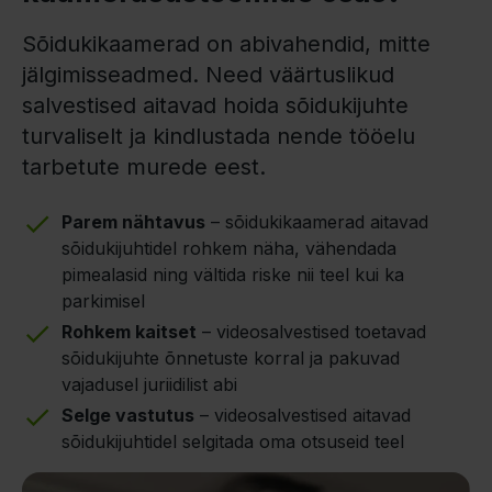
Sõidukikaamerad on abivahendid, mitte
jälgimisseadmed. Need väärtuslikud
salvestised aitavad hoida sõidukijuhte
turvaliselt ja kindlustada nende tööelu
tarbetute murede eest.
Parem nähtavus
– sõidukikaamerad aitavad
sõidukijuhtidel rohkem näha, vähendada
pimealasid ning vältida riske nii teel kui ka
parkimisel
Rohkem kaitset
– videosalvestised toetavad
sõidukijuhte õnnetuste korral ja pakuvad
vajadusel juriidilist abi
Selge vastutus
– videosalvestised aitavad
sõidukijuhtidel selgitada oma otsuseid teel