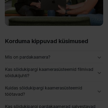
Korduma kippuvad küsimused
Mis on pardakaamera?
Kas sõidukipargi kaamerasüsteemid filmivad
sõidukijuhti?
Kuidas sõidukipargi kaamerasüsteemid
töötavad?
Kas sõidukipargi pardakaamerad salvestavad