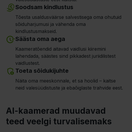
Soodsam kindlustus
Tõesta usaldusväärse salvestisega oma ohutuid
sõiduharjumusi ja vähenda oma
kindlustusmakseid.
Säästa oma aega
Kaameratõendid aitavad vaidlusi kiiremini
lahendada, säästes sind pikkadest juriidilistest
vaidlustest.
Toeta sõidukijuhte
Näita oma meeskonnale, et sa hoolid – kaitse
neid valesüüdistuste ja ebaõiglaste trahvide eest.
AI-kaamerad muudavad
teed veelgi turvalisemaks