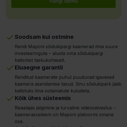
Hangi demo
Soodsam kui ostmine
Rendi Maponi sõidukipargi kaamerad ilma suure
investeeringuta – alusta oma sõidukipargi
kaitsmist taskukohaselt.
Eluaegne garantii
Renditud kaamerate puhul puuduvad igavesed
kaamera asendamise tasud. Sinu sõidukipark jääb
kaitstuks ilma ootamatute kuludeta.
Kõik ühes süsteemis
Reaalajas jälgimine ja turvaline videosalvestus –
kaamerasüsteem on Maponi platvormi omane
osa.