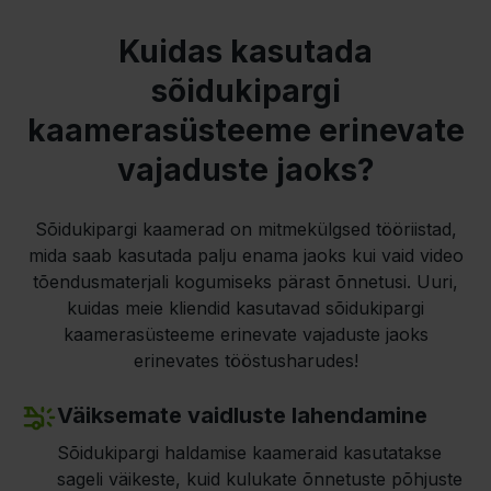
Kuidas kasutada
sõidukipargi
kaamerasüsteeme erinevate
vajaduste jaoks?
Sõidukipargi kaamerad on mitmekülgsed tööriistad,
mida saab kasutada palju enama jaoks kui vaid video
tõendusmaterjali kogumiseks pärast õnnetusi. Uuri,
kuidas meie kliendid kasutavad sõidukipargi
kaamerasüsteeme erinevate vajaduste jaoks
erinevates tööstusharudes!
Väiksemate vaidluste lahendamine
Sõidukipargi haldamise kaameraid kasutatakse
sageli väikeste, kuid kulukate õnnetuste põhjuste