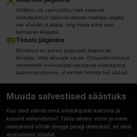
Ohtlikku või väärtuslikku lasti vedavad
sõidukijuhid ja haldurid saavad reaalajas jälgida,
kas sõidukit ei jälgita, ning hoida silma peal
kahtlastel liiklejatel.
Tööala jälgimine
Mõnikord on parem paigutada kaamerad
tööalale, mitte liikuvale varale. Ehitusettevõtted ja
vanametalli kokkuostjad kasutavad sõidukipargi
kaamerasüsteeme, et eemalt hinnata töö ulatust.
Muuda salvestised säästuks
Kas oled valmis oma sõidukiparki kaitsma ja
kulusid vähendama? Täida allolev vorm ja meie
meeskond võtab sinuga peagi ühendust, et sind
alustamisel aidata!