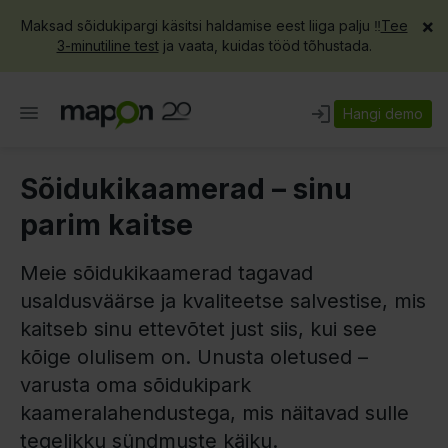
×
Maksad sõidukipargi käsitsi haldamise eest liiga palju ‼️
Tee
3-minutiline test
ja vaata, kuidas tööd tõhustada.
Hangi demo
Sõidukikaamerad – sinu
parim kaitse
Meie sõidukikaamerad tagavad
usaldusväärse ja kvaliteetse salvestise, mis
kaitseb sinu ettevõtet just siis, kui see
kõige olulisem on. Unusta oletused –
varusta oma sõidukipark
kaameralahendustega, mis näitavad sulle
tegelikku sündmuste käiku.