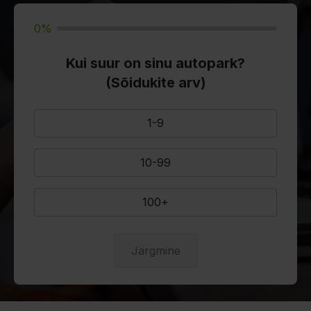
0%
Kui suur on sinu autopark?
(Sõidukite arv)
1-9
10-99
100+
Järgmine