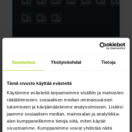
Varhaiset omaksujat näkevät jo
hyödyt
Suostumus
Yksityiskohdat
Tietoja
Joka 31. aktiivinen ajoneuvo on jo
varustettu kameroilla.
Tämä sivusto käyttää evästeitä
Käytämme evästeitä tarjoamamme sisällön ja mainosten
räätälöimiseen, sosiaalisen median ominaisuuksien
tukemiseen ja kävijämäärämme analysoimiseen. Lisäksi
jaamme sosiaalisen median, mainosalan ja analytiikka-
Yli 100 kalustopäällikköä
alan kumppaneillemme tietoja siitä, miten käytät
on jo lukenut raporttimme
sivustoamme. Kumppanimme voivat yhdistää näitä