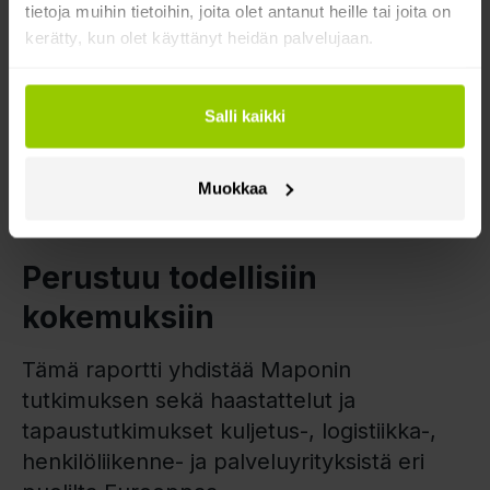
tietoja muihin tietoihin, joita olet antanut heille tai joita on
Ota selvää, miksi yhä useammat yritykset pitävät
kerätty, kun olet käyttänyt heidän palvelujaan.
videota liiketoimintatyökaluna, ei pelkästään
turvallisuusominaisuutena.
Salli kaikki
Lue nyt
Muokkaa
Perustuu todellisiin
kokemuksiin
Tämä raportti yhdistää Maponin
tutkimuksen sekä haastattelut ja
tapaustutkimukset kuljetus-, logistiikka-,
henkilöliikenne- ja palveluyrityksistä eri