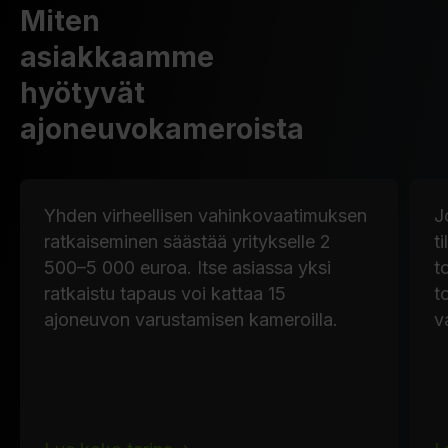
Miten
asiakkaamme
hyötyvät
ajoneuvokameroista
Yhden virheellisen vahinkovaatimuksen
J
ratkaiseminen säästää yritykselle 2
t
500–5 000 euroa. Itse asiassa yksi
t
ratkaistu tapaus voi kattaa 15
t
ajoneuvon varustamisen kameroilla.
v