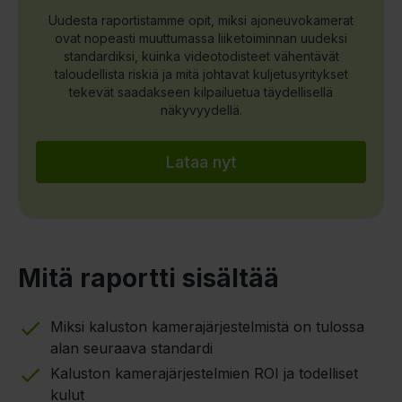
Uudesta raportistamme opit, miksi ajoneuvokamerat
ovat nopeasti muuttumassa liiketoiminnan uudeksi
standardiksi, kuinka videotodisteet vähentävät
taloudellista riskiä ja mitä johtavat kuljetusyritykset
tekevät saadakseen kilpailuetua täydellisellä
näkyvyydellä.
Lataa nyt
Mitä raportti sisältää
Miksi kaluston kamerajärjestelmistä on tulossa
alan seuraava standardi
Kaluston kamerajärjestelmien ROI ja todelliset
kulut