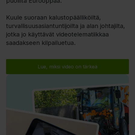
puolilta Eurooppaa.
Kuule suoraan kalustopäälliköiltä,
turvallisuusasiantuntijoilta ja alan johtajilta,
jotka jo käyttävät videotelematiikkaa
saadakseen kilpailuetua.
Lue, miksi video on tärkeä