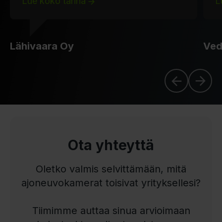
Lue koko tarina
L
Lähivaara Oy
Ved
Ota yhteyttä
Oletko valmis selvittämään, mitä
ajoneuvokamerat toisivat yrityksellesi?
Tiimimme auttaa sinua arvioimaan