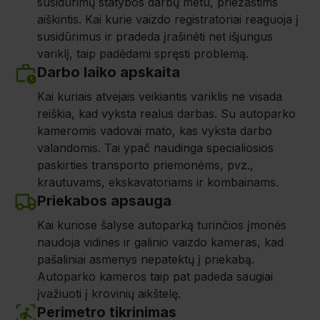
susidūrimų statybos darbų metu, priežastims
aiškintis. Kai kurie vaizdo registratoriai reaguoja į
susidūrimus ir pradeda įrašinėti net išjungus
variklį, taip padėdami spręsti problemą.
Darbo laiko apskaita
Kai kuriais atvejais veikiantis variklis ne visada
reiškia, kad vyksta realus darbas. Su autoparko
kameromis vadovai mato, kas vyksta darbo
valandomis. Tai ypač naudinga specialiosios
paskirties transporto priemonėms, pvz.,
krautuvams, ekskavatoriams ir kombainams.
Priekabos apsauga
Kai kuriose šalyse autoparką turinčios įmonės
naudoja vidines ir galinio vaizdo kameras, kad
pašaliniai asmenys nepatektų į priekabą.
Autoparko kameros taip pat padeda saugiai
įvažiuoti į krovinių aikštelę.
Perimetro tikrinimas