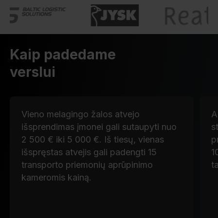
Kaip padedame
verslui
Vieno melagingo žalos atvejo
A
išsprendimas įmonei gali sutaupyti nuo
s
2 500 € iki 5 000 €. Iš tiesų, vienas
p
išspręstas atvejis gali padengti 15
1
transporto priemonių aprūpinimo
t
kameromis kainą.