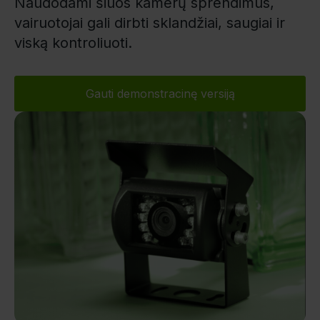
Naudodami šiuos kamerų sprendimus,
vairuotojai gali dirbti sklandžiai, saugiai ir
viską kontroliuoti.
Gauti demonstracinę versiją