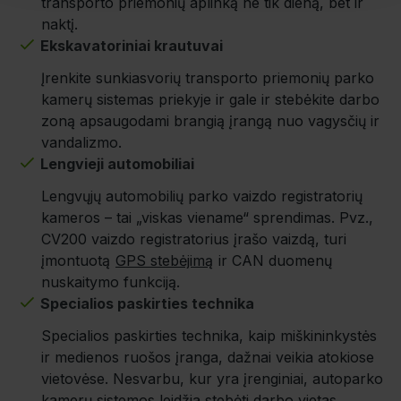
transporto priemonių aplinką ne tik dieną, bet ir
naktį.
Ekskavatoriniai krautuvai
Įrenkite sunkiasvorių transporto priemonių parko
kamerų sistemas priekyje ir gale ir stebėkite darbo
zoną apsaugodami brangią įrangą nuo vagysčių ir
vandalizmo.
Lengvieji automobiliai
Lengvųjų automobilių parko vaizdo registratorių
kameros – tai „viskas viename“ sprendimas. Pvz.,
CV200 vaizdo registratorius įrašo vaizdą, turi
įmontuotą
GPS stebėjimą
ir CAN duomenų
nuskaitymo funkciją.
Specialios paskirties technika
Specialios paskirties technika, kaip miškininkystės
ir medienos ruošos įranga, dažnai veikia atokiose
vietovėse. Nesvarbu, kur yra įrenginiai, autoparko
kamerų sistemos leidžia stebėti darbo vietas.