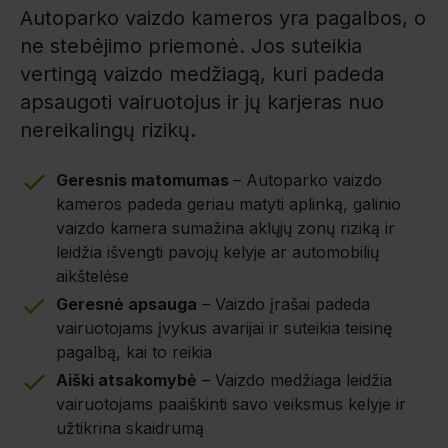
Autoparko vaizdo kameros yra pagalbos, o
ne stebėjimo priemonė. Jos suteikia
vertingą vaizdo medžiagą, kuri padeda
apsaugoti vairuotojus ir jų karjeras nuo
nereikalingų rizikų.
Geresnis matomumas
– Autoparko vaizdo
kameros padeda geriau matyti aplinką, galinio
vaizdo kamera sumažina aklųjų zonų riziką ir
leidžia išvengti pavojų kelyje ar automobilių
aikštelėse
Geresnė apsauga
– Vaizdo įrašai padeda
vairuotojams įvykus avarijai ir suteikia teisinę
pagalbą, kai to reikia
Aiški atsakomybė
– Vaizdo medžiaga leidžia
vairuotojams paaiškinti savo veiksmus kelyje ir
užtikrina skaidrumą