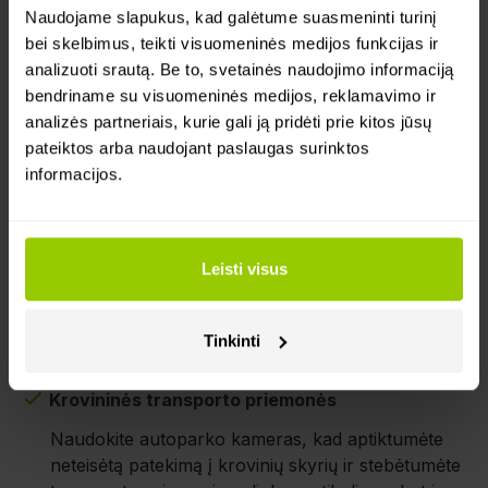
Naudojame slapukus, kad galėtume suasmeninti turinį
bei skelbimus, teikti visuomeninės medijos funkcijas ir
analizuoti srautą. Be to, svetainės naudojimo informaciją
bendriname su visuomeninės medijos, reklamavimo ir
Kur ir kodėl įrengiamos
analizės partneriais, kurie gali ją pridėti prie kitos jūsų
pateiktos arba naudojant paslaugas surinktos
autoparko kamerų sistemos?
informacijos.
Krovininiai sunkvežimiai ir priekabos
Autoparko vaizdo kamerų sprendimai yra
Leisti visus
naudingi krovininiams sunkvežimiams ir
priekaboms, nes vaizdo registratorius su galine
Tinkinti
kamera pašalina akląsias zonas, stebi priekabos
galą ir fiksuoja svarbius įvykius kelyje.
Krovininės transporto priemonės
Naudokite autoparko kameras, kad aptiktumėte
neteisėtą patekimą į krovinių skyrių ir stebėtumėte