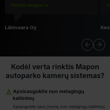
Skaityti daugiau
S
Lähivaara Oy
Kes
Kodėl verta rinktis Mapon
autoparko kamerų sistemas?
Apsisaugokite nuo melagingų
kaltinimų
Apsaugokite savo įmonę nuo melagingų kaltinimų