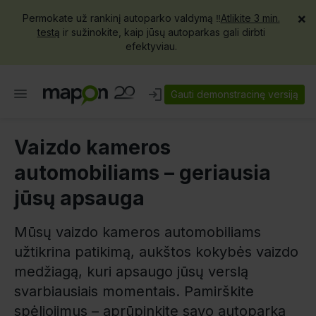
×
Permokate už rankinį autoparko valdymą ‼️
Atlikite 3 min.
testą
ir sužinokite, kaip jūsų autoparkas gali dirbti
efektyviau.
Gauti demonstracinę versiją
Vaizdo kameros
automobiliams – geriausia
jūsų apsauga
Mūsų vaizdo kameros automobiliams
užtikrina patikimą, aukštos kokybės vaizdo
medžiagą, kuri apsaugo jūsų verslą
svarbiausiais momentais. Pamirškite
spėliojimus – aprūpinkite savo autoparką