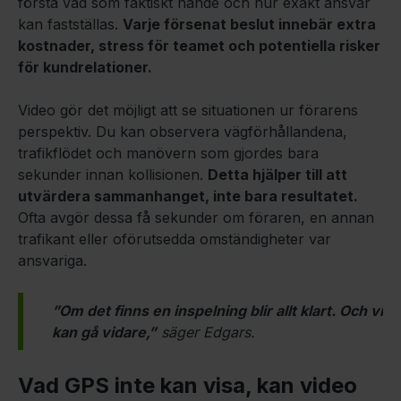
förstå vad som faktiskt hände och hur exakt ansvar
kan fastställas.
Varje försenat beslut innebär extra
kostnader, stress för teamet och potentiella risker
för kundrelationer.
Video gör det möjligt att se situationen ur förarens
perspektiv. Du kan observera vägförhållandena,
trafikflödet och manövern som gjordes bara
sekunder innan kollisionen.
Detta hjälper till att
utvärdera sammanhanget, inte bara resultatet.
Ofta avgör dessa få sekunder om föraren, en annan
trafikant eller oförutsedda omständigheter var
ansvariga.
”Om det finns en inspelning blir allt klart. Och vi
kan gå vidare,”
säger Edgars.
Vad GPS inte kan visa, kan video