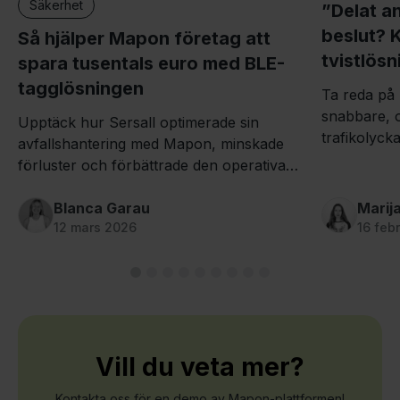
Säkerhet
”Delat an
beslut? K
Så hjälper Mapon företag att
tvistlösn
spara tusentals euro med BLE-
tagglösningen
Ta reda på h
snabbare, o
Upptäck hur Sersall optimerade sin
trafikolyck
avfallshantering med Mapon, minskade
reducerar s
förluster och förbättrade den operativa
vagnparker
effektiviteten.
Blanca Garau
Marij
12 mars 2026
16 feb
Vill du veta mer?
Kontakta oss för en demo av Mapon-plattformen!