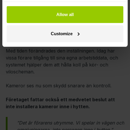
När företaget
introducerade GPS-spårning år 2009
var förarna till en början skeptiska.
Allow all
”För att vara ärlig var förarna inte särskilt glada
då. Det kändes som om de blev övervakade,”
Customize
minns representanter från Prizma Logistics.
Med tiden förändrades den inställningen. Idag har
vissa förare tillgång till sina egna arbetstiddata, och
systemet hjälper dem att hålla koll på kör- och
viloscheman.
Kameror ses nu som skydd snarare än kontroll.
Företaget fattar också ett medvetet beslut att
inte installera kameror inne i hytten.
”Det är förarens utrymme. Vi spelar in vägen och
omgivningarna, inte personen inne i hytten,”