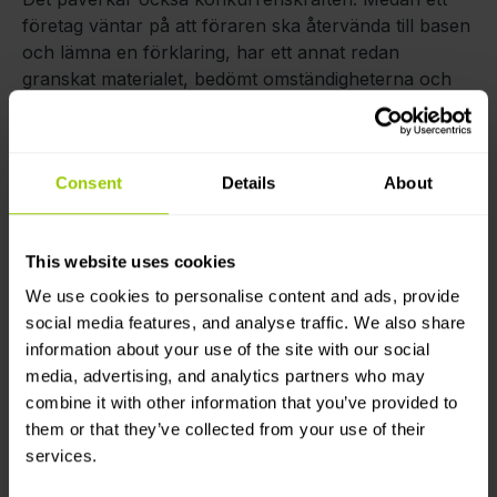
företag väntar på att föraren ska återvända till basen
och lämna en förklaring, har ett annat redan
granskat materialet, bedömt omständigheterna och
fattat ett beslut.
Förseningar minimeras.
Möjligheten att hantera trafikincidenter snabbt
Consent
Details
About
ger också en strategisk fördel.
Ledningen behöver
inte spendera tid på att gissa eller diskutera vad som
kan ha hänt. Beslut baseras på fakta, inte
This website uses cookies
antaganden. Detta frigör resurser för andra
affärsprioriteringar såsom ruttoptimering,
We use cookies to personalise content and ads, provide
kostnadsplanering och att attrahera nya kunder.
social media features, and analyse traffic. We also share
information about your use of the site with our social
Ju mindre tid som spenderas på brandsläckning,
media, advertising, and analytics partners who may
desto mer tid finns för tillväxt.
combine it with other information that you’ve provided to
them or that they’ve collected from your use of their
Attityden har förändrats
services.