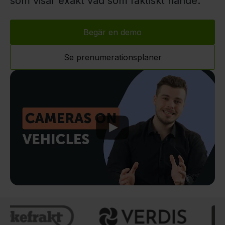
som visar exakt vad som faktiskt hände.
Begär en demo
Se prenumerationsplaner
Play