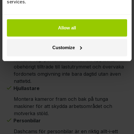
services.
Lastbilar och släpvagnar
Kameralösningar kan med fördel användas i
lastbilar och släpvagnar. Undvik döda vinklar och
Allow all
håll koll på släpvagnen – kameror registrerar
viktiga händelser.
Customize
Lastfordon
Använd vagnparkskameror för att upptäcka
obehörigt tillträde till lastutrymmet och övervaka
fordonets omgivning inte bara dagtid utan även
nattetid.
Hjullastare
Montera kameror fram och bak på tunga
maskiner för att skydda arbetsområdet och
motverka stöld.
Personbilar
Dashcams för personbilar är en riktig allt-i-ett