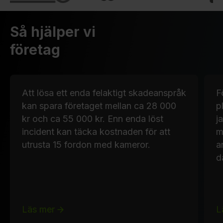
Så hjälper vi
företag
Att lösa ett enda felaktigt skadeanspråk
F
kan spara företaget mellan ca 28 000
p
kr och ca 55 000 kr. Enn enda löst
j
incident kan täcka kostnaden för att
m
utrusta 15 fordon med kameror.
a
d
Läs mer
L