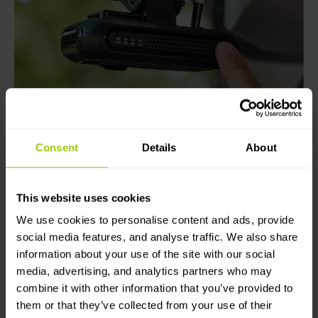
Consent
Details
About
This website uses cookies
We use cookies to personalise content and ads, provide
social media features, and analyse traffic. We also share
Här fungerar ett
information about your use of the site with our social
kamerasystem för
media, advertising, and analytics partners who may
combine it with other information that you’ve provided to
vagnparker som bäst:
them or that they’ve collected from your use of their