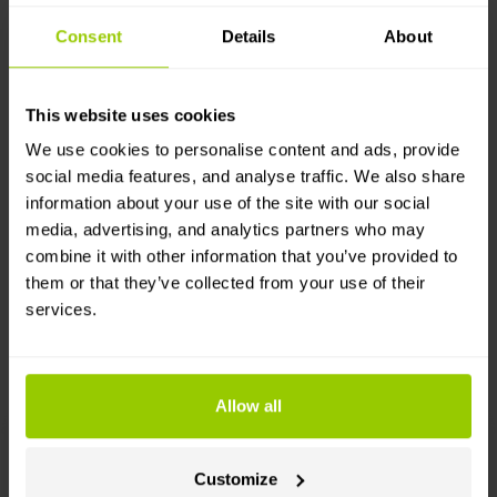
Consent
Details
About
Наша повна пропозиція послуг
This website uses cookies
включає
We use cookies to personalise content and ads, provide
social media features, and analyse traffic. We also share
Консультації фахівців для пошуку
information about your use of the site with our social
найкращого рішення
media, advertising, and analytics partners who may
combine it with other information that you’ve provided to
Встановлення пристроїв і моніторинг
them or that they’ve collected from your use of their
проблем
services.
Виняткова команда підтримки клієнтів
Allow all
0%
Customize