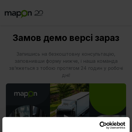
Замов демо версі зараз
Запишись на безкоштовну консультацію,
заповнивши форму нижче, і наша команда
зв’яжеться з тобою протягом 24 годин у робочі
дні!
Play