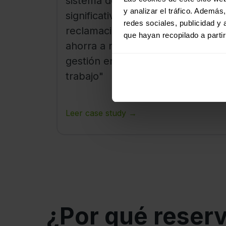
sistema de cámaras de Mapon e
y analizar el tráfico. Ademá
significativo. Resolver solo una
redes sociales, publicidad y
reclamación falsa por daños
que hayan recopilado a parti
ahorra a nuestro equipo de
gestión entre 10 y 15 horas de
trabajo"
Leer case study →
¿Por qué reser