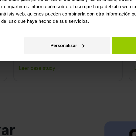
s
sistema de cámaras funcione sin
s, compartimos información sobre el uso que haga del sitio web 
problemas. Si un cliente dice que
 análisis web, quienes pueden combinarla con otra información q
no ha recibido su pedido,
r del uso que haya hecho de sus servicios.
podemos utilizar las imágenes de
la cámara para demostrar que lo
hemos entregado todo y que
Personalizar
nada ha sufrido daños”
Leer case study →
var