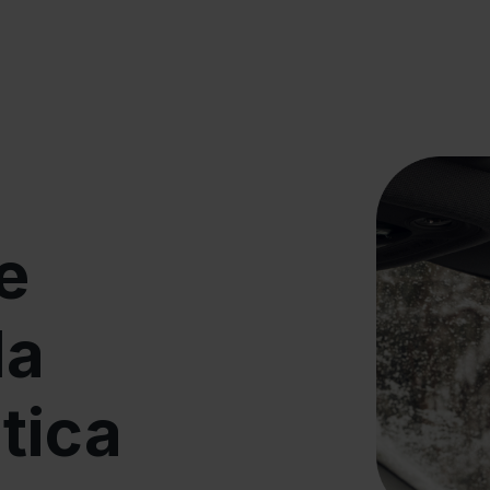
e
la
tica