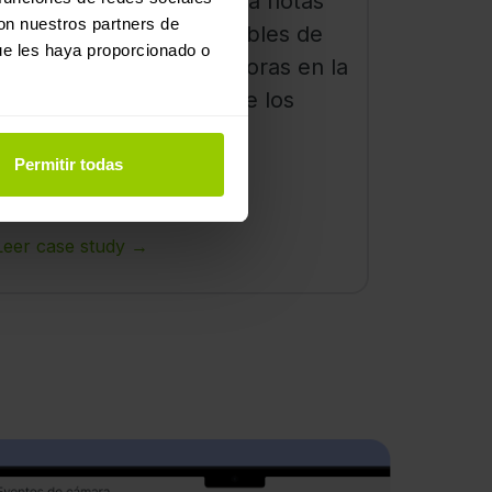
solución de cámaras para flotas
con nuestros partners de
de Mapon, los responsables de
ue les haya proporcionado o
logística han notado mejoras en la
cultura de conducción de los
conductores."
Permitir todas
Leer case study →