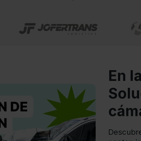
En l
Solu
cáma
Descubr