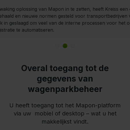
e controleren de voertuig locaties, analyseren het rijgedr
oor rijgedrag van bestuurders kan Bertschi, de op gedrag
king oplossing van Mapon in te zetten, heeft Kreiss een d
n op basis van de verkregen gegevens. Het bedrijf waardee
S), specifiek afstemmen op de behoeften van elke bestuurde
ehaald en nieuwe normen gesteld voor transportbedrijven 
 helpt bij het uitvoeren van voertuigcontroles en het pl
ng aan te bieden die gericht is op de belangrijkste verbeter
ok in geslaagd om veel van de interne processen voor het
 op basis van gekozen parameters, zoals gereden afstand
kan het bedrijf het aantal verkeersongevallen minimaliseren.
stratie te automatiseren.
Overal toegang tot de
gegevens van
wagenparkbeheer
U heeft toegang tot het Mapon-platform
via uw mobiel of desktop – wat u het
makkelijkst vindt.