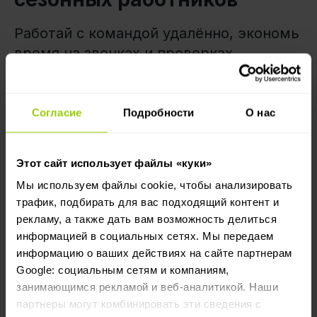
Работай с командой удалённо, экономь
время на звонках и проверках.
Координируй действия сотрудников через
приложение
Mapon Driver
Согласие
Подробности
О нас
Используй
Worktime
для автоматизации
отчетов по рабочим часам
Добавь
бланки для проверки транспортных
Этот сайт использует файлы «куки»
средств
, которые можно заполнять прямо в
Мы используем файлы cookie, чтобы анализировать
приложении
трафик, подбирать для вас подходящий контент и
рекламу, а также дать вам возможность делиться
информацией в социальных сетях. Мы передаем
информацию о ваших действиях на сайте партнерам
Google: социальным сетям и компаниям,
занимающимся рекламой и веб-аналитикой. Наши
партнеры могут комбинировать эти сведения с