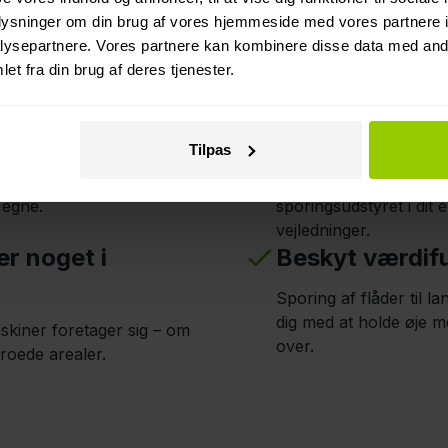
ådesporing designet 
oplysninger om din brug af vores hjemmeside med vores partnere i
ysepartnere. Vores partnere kan kombinere disse data med andr
landbrugsarbejde
et fra din brug af deres tjenester.
r
Nem plug & pl
Tilpas
ige mobilnetværk og sikrer
Uanset din flådes størr
e egne.
sporingsudstyret i dit
vejledninger.
r noget i
Beskyt værdifu
Sporing af flåder til l
dig med at holde øje m
skiner foretager sig – om
over.
groede arealer.