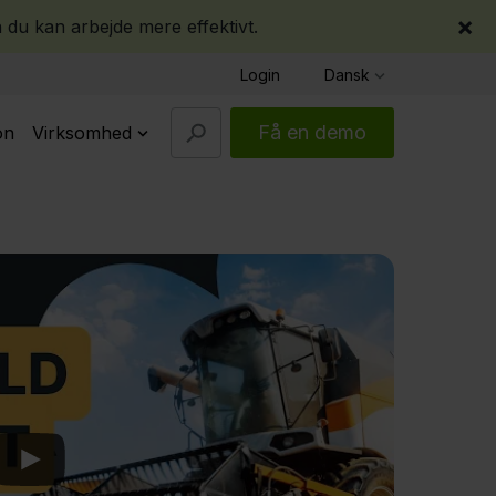
×
 du kan arbejde mere effektivt.
Login
Dansk
Få en demo
on
Virksomhed
Play