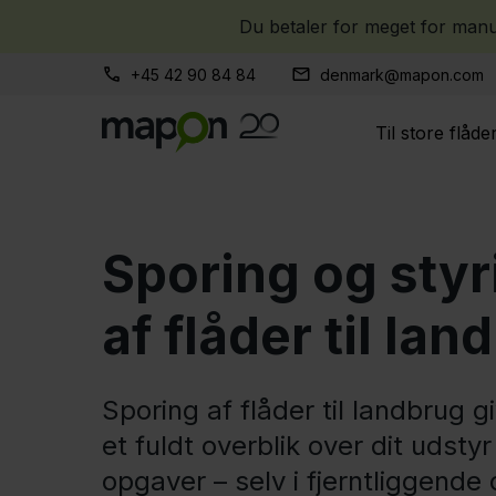
Du betaler for meget for manue
+45 42 90 84 84
denmark@mapon.com
Til store flåde
Sporing og styr
af flåder til lan
Sporing af flåder til landbrug g
et fuldt overblik over dit udsty
opgaver – selv i fjerntliggende