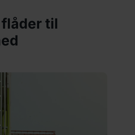
låder til
hed