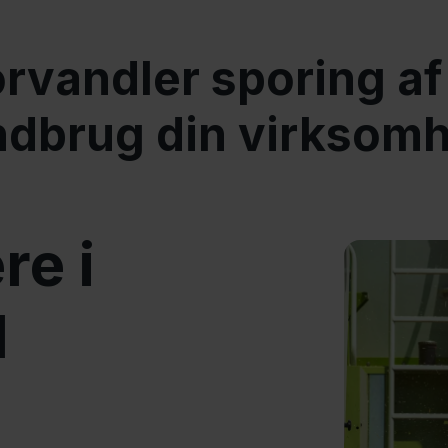
rvandler sporing af f
ndbrug din virksom
re i
d