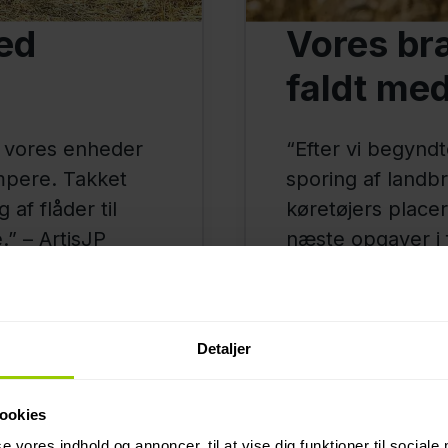
ed
Vores br
faldt me
f vores enheder
“Efter vi begyndt
mpere. Takket
sporing af landb
af flåder til
køretøjers placer
.” – ArtisJP
næste opgaver i f
Detaljer
ookies
se vores indhold og annoncer, til at vise dig funktioner til sociale