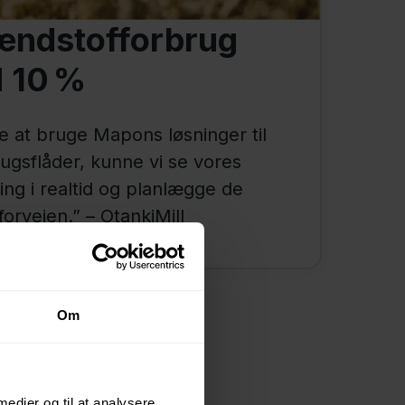
ændstofforbrug
d 10 %
e at bruge Mapons løsninger til
rugsflåder, kunne vi se vores
ing i realtid og planlægge de
orvejen.” – OtankiMill
Om
 medier og til at analysere