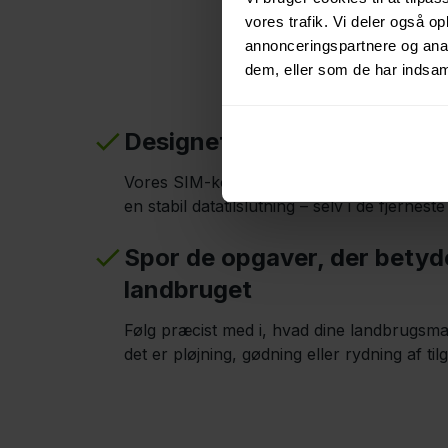
Fl
vores trafik. Vi deler også 
annonceringspartnere og anal
dem, eller som de har indsaml
Designet til afsides område
Vores SIM-kort forbinder til alle tilgængel
en stabil datatilslutning – selv i de fjernest
Spor de opgaver, der betyde
landbruget
Følg præcist med i, hvad dine landbrugsma
det er pløjning, gødning eller rydning af til