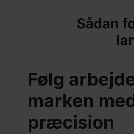
Sådan fo
la
Følg arbejde
marken me
præcision