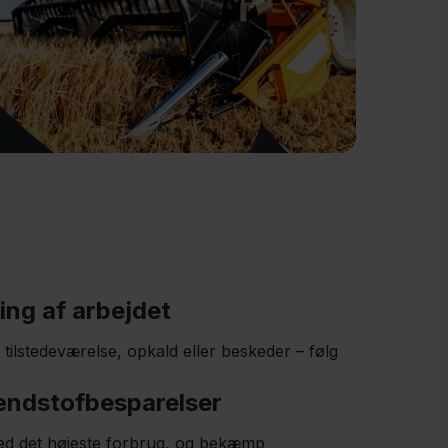
ng af arbejdet
 tilstedeværelse, opkald eller beskeder – følg
ændstofbesparelser
med det højeste forbrug, og bekæmp