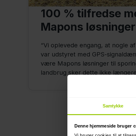
100 % tilfredse m
Mapons løsninger
“Vi oplevede engang, at nogle a
var udstyret med GPS-signaldæ
være Mapons løsninger til sporing 
landbrug sker dette ikke længere
Samtykke
Denne hjemmeside bruger c
Vi bruger cookies til at tilpas