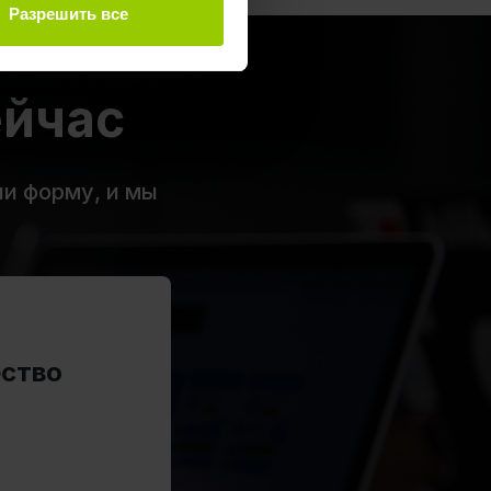
Разрешить все
ейчас
ни форму, и мы
ество