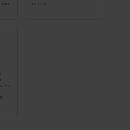
темы
систем.
и
и
прямо
ых