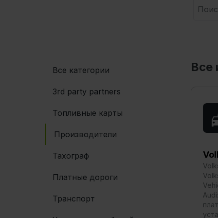
Все 
Все категории
3rd party partners
Топливные карты
Производители
Vo
Тахограф
Volk
Volk
Платные дороги
Vehi
Audi
Транспорт
пла
уст