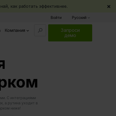
×
най, как работать эффективнее.
Войти
Русский
Запроси
а
Компания
демо
я
арком
ами. С интеграциями
, а рутина уходит в
арком ниже!