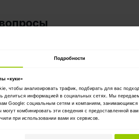
 вопросы
втопарком помогут твоему бизнесу?
Подробности
лы «куки»
тны?
e, чтобы анализировать трафик, подбирать для вас подход
ть делиться информацией в социальных сетях. Мы передае
 для систем, которых нет в списке?
рам Google: социальным сетям и компаниям, занимающимся 
 могут комбинировать эти сведения с предоставленной вам
я крупных автопарков?
чили при использовании вами их сервисов.