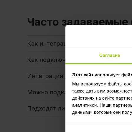
Часто задаваемые
Как интеграции для управления а
Согласие
Как подключить интеграцию?
Этот сайт использует фай
Интеграции для автопарка беспла
Мы используем файлы cooki
также дать вам возможнос
Можно подключить API-интеграцию
действиях на сайте партне
аналитикой. Наши партнеры
Подходят ли интеграции Mapon дл
данными, которые они полу