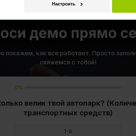
Настроить
оси демо прямо с
 покажем, как все работает. Просто запол
свяжемся с тобой!
0%
олько велик твой автопарк? (Колич
транспортных средств)
1-9