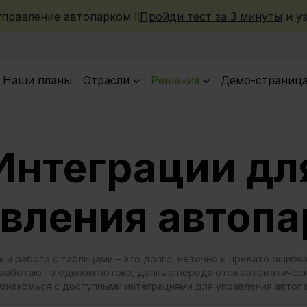
правление автопарком ‼️
Пройди тест за 3 минуты
и уз
Наши планы
Oтрасли
Решения
Демо-страниц
Интеграции дл
вления автоп
 и работа с таблицами – это долго, неточно и чревато ошибк
работают в едином потоке, данные передаются автоматически
знакомься с доступными интеграциями для управления автоп