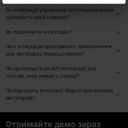
Як інтеграція управління автопарком може
допомогти моїй компанії?
Як підключити інтеграцію?
Чи є інтеграція програмного забезпечення
для автопарку безкоштовною?
Чи пропонуєте ви API-інтеграції для
систем, яких немає у списку?
Чи підходять інтеграції Mapon для великих
автопарків?
Отримайте демо зараз