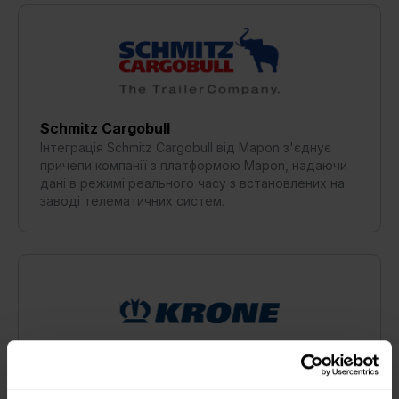
Schmitz Cargobull
Інтеграція Schmitz Cargobull від Mapon з'єднує
причепи компанії з платформою Mapon, надаючи
дані в режимі реального часу з встановлених на
заводі телематичних систем.
KRONE
Інтеграція причепів KRONE з платформою Mapon