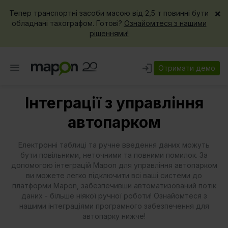
×
Тепер транспортні засоби масою від 2,5 т повинні бути
обладнані тахографом. Готові?
Ознайомтеся з нашими
рішеннями!
Отримати демо
Інтеграції з управління
автопарком
Електронні таблиці та ручне введення даних можуть
бути повільними, неточними та повними помилок. За
допомогою інтеграцій Mapon для управління автопарком
ви можете легко підключити всі ваші системи до
платформи Mapon, забезпечивши автоматизований потік
даних - більше ніякої ручної роботи! Ознайомтеся з
нашими інтеграціями програмного забезпечення для
автопарку нижче!