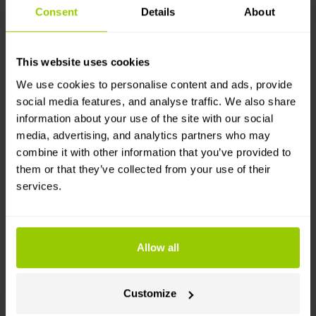
Consent
Details
About
забезпечує передачу телематичних даних, таких
як GPS-трекінг, температура вантажу і тиск в
шинах з причепів KRONE на платформу Mapon.
This website uses cookies
We use cookies to personalise content and ads, provide
social media features, and analyse traffic. We also share
information about your use of the site with our social
media, advertising, and analytics partners who may
combine it with other information that you’ve provided to
them or that they’ve collected from your use of their
AEMP
services.
Отримуй дані з техніки Caterpillar, Volvo, Liebherr
та інших машин у платформі Mapon без
встановлення додаткових пристроїв.
Allow all
Часті запитання
Customize