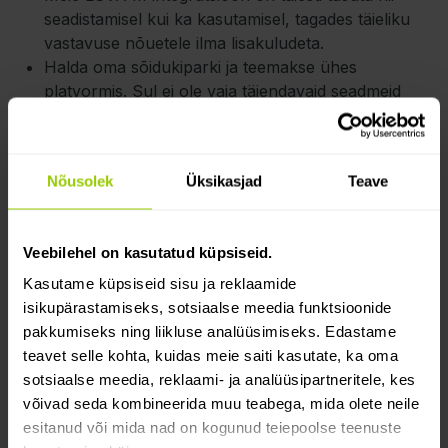
seadistamisel kui ka kasutamisel, tagades täieliku
vastavuse nõuetele ilma lisakuludeta.
Halda oma sõidukiparki ja teemakse ühes
platvormis. Sul ei ole vaja täiendavaid seadmeid
ega teenuseid. Ei mingeid lisakulusid ega ajakulu
seadistustele, paigaldustele või platvormide vahel
liikumisele.
Nõusolek
Üksikasjad
Teave
Andmeedastus ja arveldamine toimuvad
automaatselt, vähendades käsitsi tehtavaid vigu ja
teemaksude haldamiseks kuluvat aega.
Veebilehel on kasutatud küpsiseid.
Integratsioon sisaldab ka automaatset veoki ja
haagise ühendamist teemaksuaruandluseks –
Kasutame küpsiseid sisu ja reklaamide
sõidukijuhilt ega sõidukipargi haldurilt pole mingit
isikupärastamiseks, sotsiaalse meedia funktsioonide
tegevust vaja (mõlemal peab olema paigaldatud
pakkumiseks ning liikluse analüüsimiseks. Edastame
ühilduv seade).
teavet selle kohta, kuidas meie saiti kasutate, ka oma
sotsiaalse meedia, reklaami- ja analüüsipartneritele, kes
võivad seda kombineerida muu teabega, mida olete neile
Kuidas see toimib:
esitanud või mida nad on kogunud teiepoolse teenuste