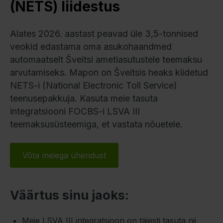
(NETS) liidestus
Alates 2026. aastast peavad üle 3,5-tonnised
veokid edastama oma asukohaandmed
automaatselt Šveitsi ametiasutustele teemaksu
arvutamiseks. Mapon on Šveitsis heaks kiidetud
NETS-i (National Electronic Toll Service)
teenusepakkuja. Kasuta meie tasuta
integratsiooni FOCBS-i LSVA III
teemaksusüsteemiga, et vastata nõuetele.
Võta meiega ühendust
Väärtus sinu jaoks:
Meie LSVA III integratsioon on täiesti tasuta nii