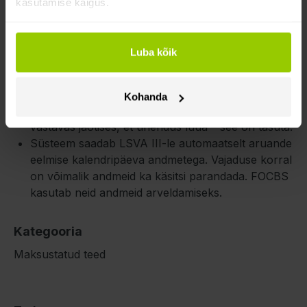
kasutamise käigus.
Sul peab olema Maponi ja Šveitsi ePortali konto.
Sinu veokitel peavad olema paigaldatud ühilduvad
jälgimisseadmed.
Luba kõik
Maponi platvormi seadetes tuleb sisestada veokite
kohta teatud andmed: VIN-kood, registreerimisriik
ja täismass. Haagiste puhul tuleb lisada täismass.
Kohanda
Seejärel registreeri sõiduk Maponi platvormi
vastavas jaotises, et ühendus luua – see on tasuta.
Süsteem saadab LSVA III-le automaatselt aruande
eelmise kalendripäeva andmetega. Vajaduse korral
on võimalik andmeid ka käsitsi parandada. FOCBS
kasutab neid andmeid arveldamiseks.
Kategooria
Maksustatud teed