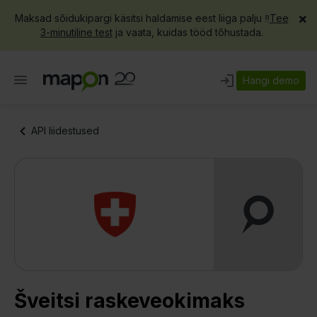
×
Maksad sõidukipargi käsitsi haldamise eest liiga palju ‼️
Tee
3-minutiline test
ja vaata, kuidas tööd tõhustada.
Hangi demo
API liidestused
Šveitsi raskeveokimaks