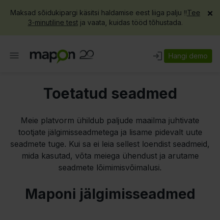
×
Maksad sõidukipargi käsitsi haldamise eest liiga palju ‼️
Tee
3-minutiline test
ja vaata, kuidas tööd tõhustada.
Hangi demo
Toetatud seadmed
Meie platvorm ühildub paljude maailma juhtivate
tootjate jälgimisseadmetega ja lisame pidevalt uute
seadmete tuge. Kui sa ei leia sellest loendist seadmeid,
mida kasutad, võta meiega ühendust ja arutame
seadmete lõimimisvõimalusi.
Maponi jälgimisseadmed