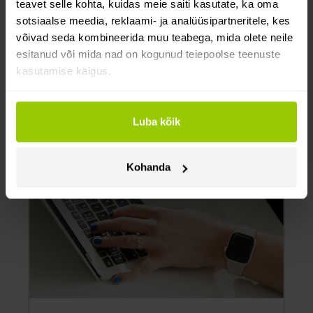
teavet selle kohta, kuidas meie saiti kasutate, ka oma
Rohkem integratsioonidest →
sotsiaalse meedia, reklaami- ja analüüsipartneritele, kes
võivad seda kombineerida muu teabega, mida olete neile
esitanud või mida nad on kogunud teiepoolse teenuste
kasutamise käigus.
Luba kõik
Kohanda