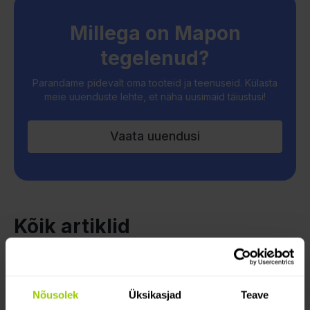
Millega on Mapon
tegelenud?
Parandame pidevalt oma tooteid ja teenuseid. Külasta
meie uuenduste lehte, et näha uusimaid täiustusi!
Vaata uuendusi
Kõik artiklid
Nõusolek
Üksikasjad
Teave