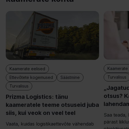
Kaamerate 
Kaamerate eelised
Turvalisus
Ettevõtete kogemused
Säästmine
Turvalisus
„Jagatud
otsus? K
Prizma Logistics: tänu
lahendam
kaameratele teeme otsuseid juba
siis, kui veok on veel teel
Saa teada, 
pärast liikl
Vaata, kuidas logistikaettevõte vähendab
objektiivse