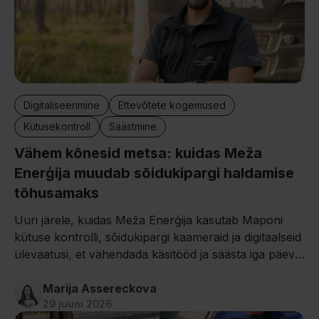
Digitaliseerimine
Ettevõtete kogemused
Kütusekontroll
Säästmine
Vähem kõnesid metsa: kuidas Meža
Enerģija muudab sõidukipargi haldamise
tõhusamaks
Uuri järele, kuidas Meža Enerģija kasutab Maponi
kütuse kontrolli, sõidukipargi kaameraid ja digitaalseid
ülevaatusi, et vähendada käsitööd ja säästa iga päev
tunde.
Marija Assereckova
29 juuni 2026