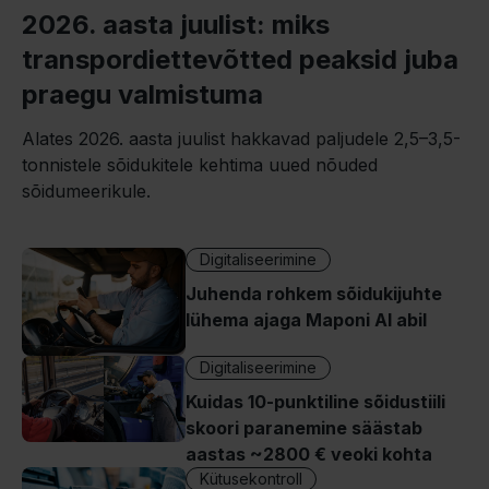
2026. aasta juulist: miks
transpordiettevõtted peaksid juba
praegu valmistuma
Alates 2026. aasta juulist hakkavad paljudele 2,5–3,5-
tonnistele sõidukitele kehtima uued nõuded
sõidumeerikule.
Digitaliseerimine
Juhenda rohkem sõidukijuhte
lühema ajaga Maponi AI abil
Digitaliseerimine
Kuidas 10-punktiline sõidustiili
skoori paranemine säästab
aastas ~2800 € veoki kohta
Kütusekontroll