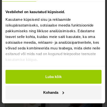
Veebilehel on kasutatud küpsiseid.
Kasutame küpsiseid sisu ja reklaamide
isikupärastamiseks, sotsiaalse meedia funktsioonide
pakkumiseks ning liikluse analüüsimiseks. Edastame
Digitaliseerimine
teavet selle kohta, kuidas meie saiti kasutate, ka oma
2026. aasta teejuht: Euroopa veokite
sotsiaalse meedia, reklaami- ja analüüsipartneritele, kes
teemaksud ja kuidas teemaksukulusid
võivad seda kombineerida muu teabega, mida olete neile
vähendada
esitanud või mida nad on kogunud teiepoolse teenuste
kasutamise käigus.
Kas teemaksudelt on võimalik säästa? On küll! Uuri,
kuidas Euroopa veokite teemaksud toimivad ja mida
saad teha, et vähendada nende mõju oma
Luba kõik
transpordikuludele.
Toms Skrinda
20 juuli 2026
Kohanda