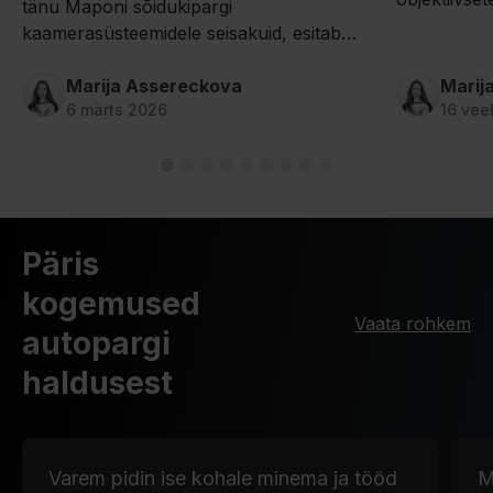
tänu Maponi sõidukipargi
vaidlusi ni
kaamerasüsteemidele seisakuid, esitab
seisakukulu
kindlustusjuhtumite teateid kiiremini ja teeb
otsuseid juba siis, kui veokid on veel teel.
Marija Assereckova
Marij
6 märts 2026
16 vee
Päris
kogemused
Vaata rohkem
autopargi
haldusest
Varem pidin ise kohale minema ja tööd
M