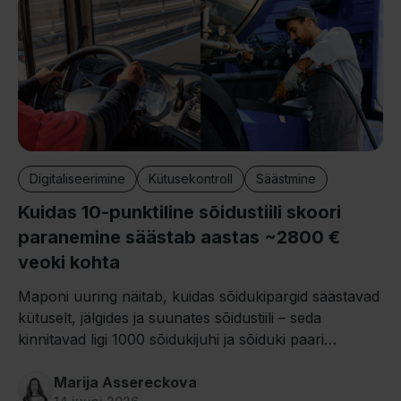
Digitaliseerimine
Kütusekontroll
Säästmine
Kuidas 10-punktiline sõidustiili skoori
paranemine säästab aastas ~2800 €
veoki kohta
Maponi uuring näitab, kuidas sõidukipargid säästavad
kütuselt, jälgides ja suunates sõidustiili – seda
kinnitavad ligi 1000 sõidukijuhi ja sõiduki paari
tegelikud andmed.
Marija Assereckova