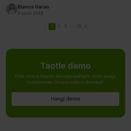
Blanca Garau
9 juuni 2026
1
2
3
...
13
Taotle demo
Esita vorm ja Maponi kliendiprojektijuht võtab sinuga
tööpäevadel 24 tunni jooksul ühendust!
Hangi demo