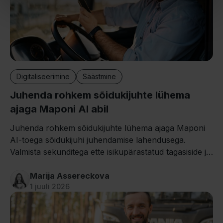
Digitaliseerimine
Säästmine
Juhenda rohkem sõidukijuhte lühema
ajaga Maponi AI abil
Juhenda rohkem sõidukijuhte lühema ajaga Maponi
AI-toega sõidukijuhi juhendamise lahendusega.
Valmista sekunditega ette isikupärastatud tagasiside ja
muuda sõiduandmed päris tulemusteks.
Marija Assereckova
1 juuli 2026