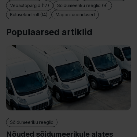
Veoautopargid (17)
Sõidumeeriku reeglid (9)
Kütusekontroll (14)
Maponi uuendused
Populaarsed artiklid
Sõidumeeriku reeglid
Nõuded sõidumeerikule alates