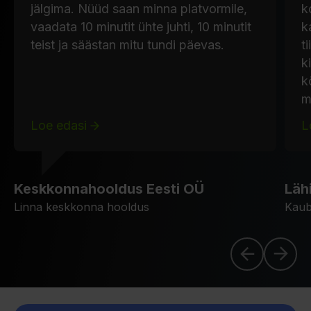
jälgima. Nüüd saan minna platvormile,
k
vaadata 10 minutit ühte juhti, 10 minutit
k
teist ja säästan mitu tundi päevas.
t
k
k
m
Loe edasi
L
Keskkonnahooldus Eesti OÜ
Läh
Linna keskkonna hooldus
Kau