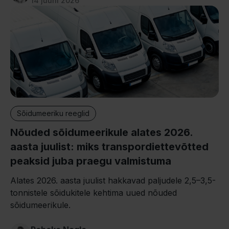
14 juuni 2026
Sõidumeeriku reeglid
Nõuded sõidumeerikule alates 2026.
aasta juulist: miks transpordiettevõtted
peaksid juba praegu valmistuma
Alates 2026. aasta juulist hakkavad paljudele 2,5–3,5-
tonnistele sõidukitele kehtima uued nõuded
sõidumeerikule.