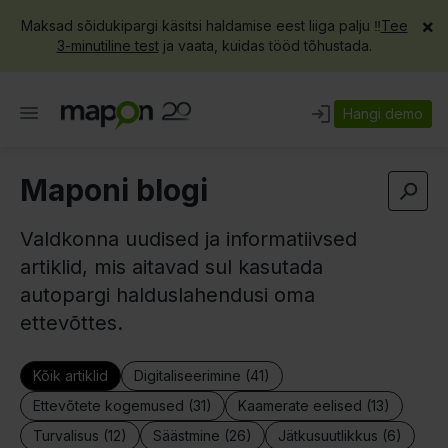
×
Maksad sõidukipargi käsitsi haldamise eest liiga palju ‼️
Tee
3-minutiline test
ja vaata, kuidas tööd tõhustada.
Hangi demo
Maponi blogi
Valdkonna uudised ja informatiivsed
artiklid, mis aitavad sul kasutada
autopargi halduslahendusi oma
ettevõttes.
Kõik artiklid
Digitaliseerimine (41)
Ettevõtete kogemused (31)
Kaamerate eelised (13)
Turvalisus (12)
Säästmine (26)
Jätkusuutlikkus (6)