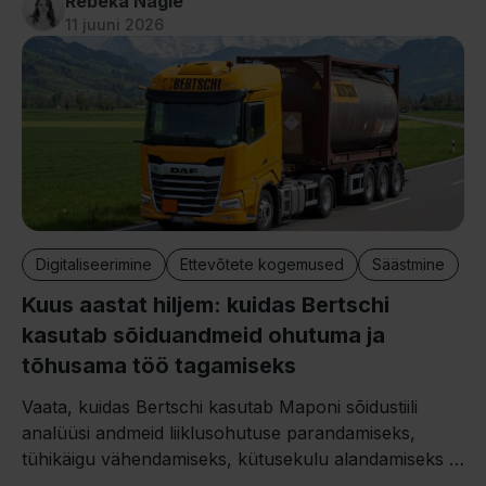
Rebeka Nagle
11 juuni 2026
Digitaliseerimine
Ettevõtete kogemused
Säästmine
Kuus aastat hiljem: kuidas Bertschi
kasutab sõiduandmeid ohutuma ja
tõhusama töö tagamiseks
Vaata, kuidas Bertschi kasutab Maponi sõidustiili
analüüsi andmeid liiklusohutuse parandamiseks,
tühikäigu vähendamiseks, kütusekulu alandamiseks ja
juhtide koolitamise tõhustamiseks.