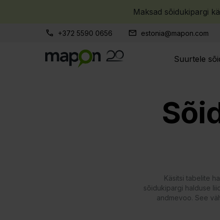
Maksad sõidukipargi käsi
+372 5590 0656
estonia@mapon.com
Suurtele sõi
Sõi
Käsitsi tabelite
sõidukipargi halduse l
andmevoo. See vähe