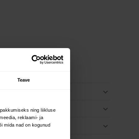
Teave
fektiivsemaks muuta?
pakkumiseks ning liikluse
meedia, reklaami- ja
või mida nad on kogunud