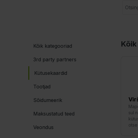
Kõik 
Kõik kategooriad
3rd party partners
Kütusekaardid
Tootjad
Vir
Sõidumeerik
Mapo
sul n
Maksustatud teed
kütu
otse
Veondus