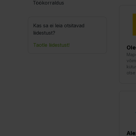
Töökorraldus
Kas sa ei leia otsitavad
liidestust?
Taotle liidestust!
Ole
Mapo
võim
kütu
otse
Ale