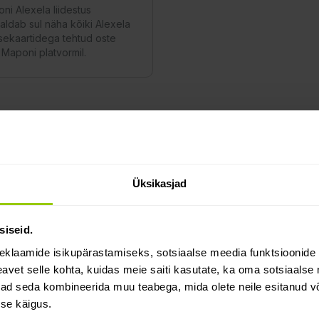
ni Alexela liidestus
aldab sul näha kõiki Alexela
sekaartidega tehtud oste
 Maponi platvormil.
küsimused
Üksikasjad
iidestused minu ettevõtte tegevust toetada ja e
siseid.
eklaamide isikupärastamiseks, sotsiaalse meedia funktsioonide 
vet selle kohta, kuidas meie saiti kasutate, ka oma sotsiaalse 
on tasuta?
ivad seda kombineerida muu teabega, mida olete neile esitanud 
se käigus.