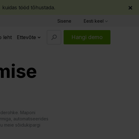
×
, kuidas tööd tõhustada.
Sisene
Eesti keel
Hangi demo
 leht
Ettevõte
mise
gaderohke. Maponi
rmiga, automatiseerides
u meie sõidukipargi