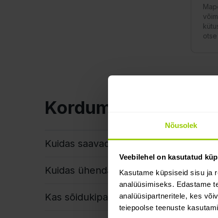
Mapo
võim
kütu
otse
Korduma kippuvad 
Nõusolek
Kuidas saavad sõidukipargi halduse l
Veebilehel on kasutatud küp
Kuidas ühendada liidestus?
Kasutame küpsiseid sisu ja r
analüüsimiseks. Edastame tea
Kas sõidukipargi tarkvara liidestused 
analüüsipartneritele, kes võ
teiepoolse teenuste kasutami