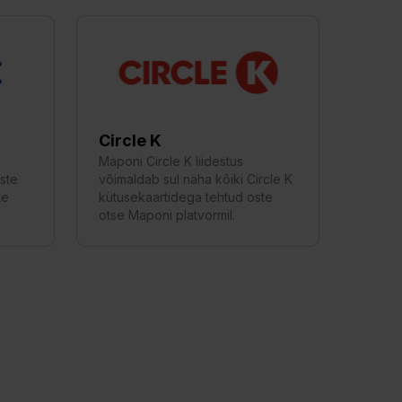
Circle K
Maponi Circle K liidestus
ste
võimaldab sul näha kõiki Circle K
te
kütusekaartidega tehtud oste
otse Maponi platvormil.