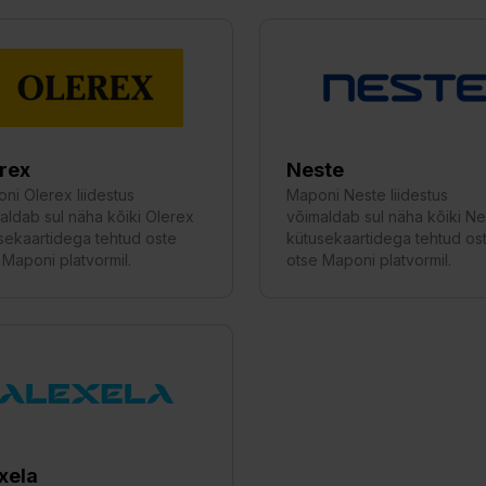
rex
Neste
ni Olerex liidestus
Maponi Neste liidestus
aldab sul näha kõiki Olerex
võimaldab sul näha kõiki Ne
sekaartidega tehtud oste
kütusekaartidega tehtud os
 Maponi platvormil.
otse Maponi platvormil.
xela