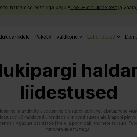
tsi haldamise eest liiga palju ‼️
Tee 3-minutiline test
ja vaata
dukiparkidele
Paketid
Valdkond
Lahendused
Demo
dukipargi halda
liidestused
 haldamine ja andmete sisestamine on sageli aeglane, ebatäpne ja vi
iidestused võimaldavad ühendada erinevad süsteemid Maponi platvo
ndab vajadust käsitsi töö järele ja parandab andmete täpsust. Tutv
tarkvara liidestustega.