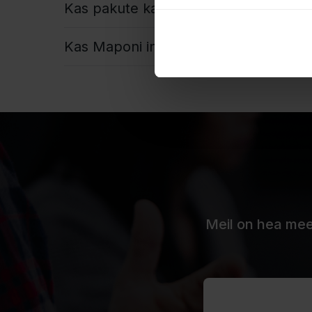
Kas pakute ka API-liidestusi süsteemid
Kas Maponi integratsioonid sobivad s
Meil on hea meel