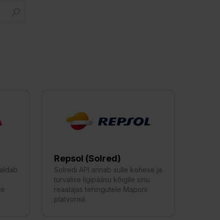
Repsol (Solred)
maldab
Solredi API annab sulle kohese ja
turvalise ligipääsu kõigile sinu
te
reaalajas tehingutele Maponi
platvormil.