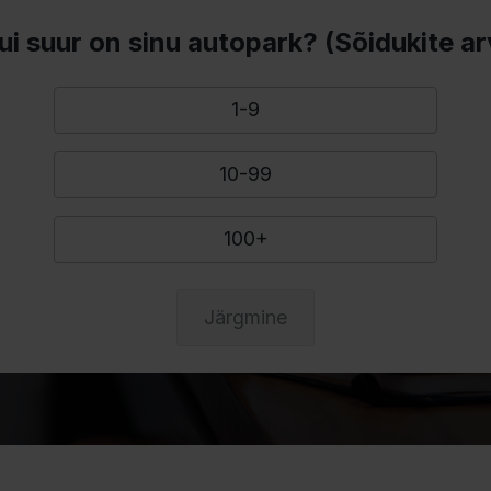
ui suur on sinu autopark? (Sõidukite ar
1-9
10-99
100+
Järgmine