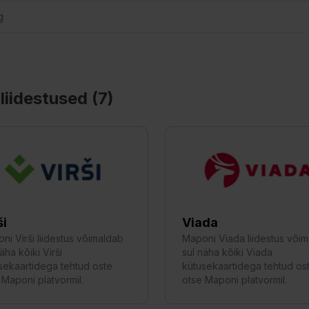
liidestused (
7
)
ši
Viada
ni Virši liidestus võimaldab
Maponi Viada liidestus või
äha kõiki Virši
sul näha kõiki Viada
sekaartidega tehtud oste
kütusekaartidega tehtud os
 Maponi platvormil.
otse Maponi platvormil.