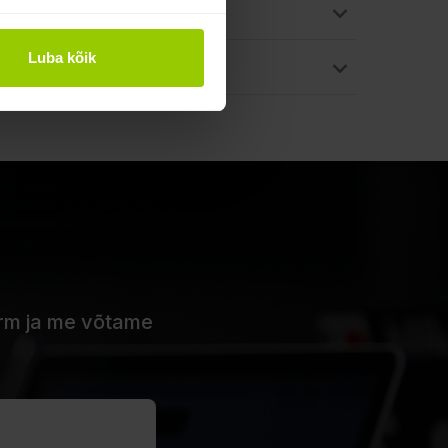
Luba kõik
vorm ja me võtame