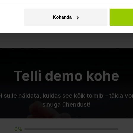
ele, mida nimekirjast ei leia?
Kohanda
uurtele sõidukiparkidele?
Telli demo kohe
 sulle näidata, kuidas see kõik toimib – täida 
sinuga ühendust!
0%