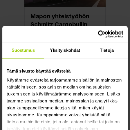
Mapon yhteistyöhön
Schmitz Cargobullin
kanssa
Olemme iloisia voidessamme
ilmoittaa kumppanuudesta Schmitz
Suostumus
Yksityiskohdat
Tietoja
Cargobullin kanssa, sisältäen
ohjelmistointegraation!
Lue lisää
Tämä sivusto käyttää evästeitä
Käytämme evästeitä tarjoamamme sisällön ja mainosten
räätälöimiseen, sosiaalisen median ominaisuuksien
tukemiseen ja kävijämäärämme analysoimiseen. Lisäksi
jaamme sosiaalisen median, mainosalan ja analytiikka-
alan kumppaneillemme tietoja siitä, miten käytät
sivustoamme. Kumppanimme voivat yhdistää näitä
Tuotteet
tietoja muihin tietoihin, joita olet antanut heille tai joita on
kerätty, kun olet käyttänyt heidän palvelujaan.