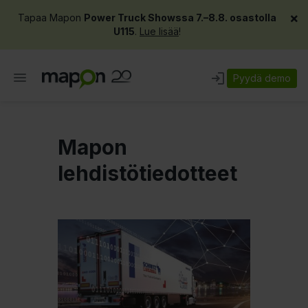
×
Tapaa Mapon
Power Truck Showssa 7.–8.8. osastolla
U115
.
Lue lisää
!
Pyydä demo
Mapon
lehdistötiedotteet