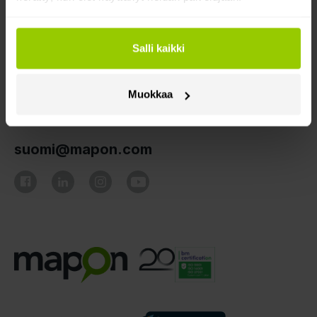
Lisätietoja
Salli kaikki
Ota yhteyttä!
Muokkaa
+358 105817770
suomi@mapon.com