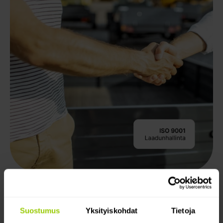
Sitoumus kestävään
Suostumus
Yksityiskohdat
Tietoja
kehitykseen