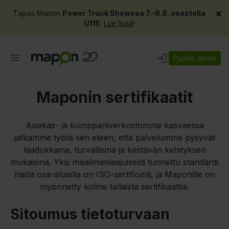
×
Tapaa Mapon
Power Truck Showssa 7.–8.8. osastolla
U115
.
Lue lisää
!
Pyydä demo
Maponin sertifikaatit
Asiakas- ja kumppaniverkostomme kasvaessa
jatkamme työtä sen eteen, että palvelumme pysyvät
laadukkaina, turvallisina ja kestävän kehityksen
mukaisina. Yksi maailmanlaajuisesti tunnettu standardi
näillä osa-alueilla on ISO-sertifiointi, ja Maponille on
myönnetty kolme tällaista sertifikaattia.
Sitoumus tietoturvaan