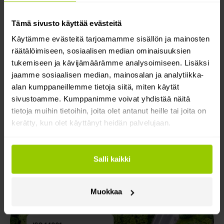
Ratkaisujamme kehittäessämme otamme
Tämä sivusto käyttää evästeitä
huomioon ympäristövaikutukset ja
Käytämme evästeitä tarjoamamme sisällön ja mainosten
hiilijalanjälkemme. Suhtaudumme
räätälöimiseen, sosiaalisen median ominaisuuksien
tukemiseen ja kävijämäärämme analysoimiseen. Lisäksi
ympäristöasioiden johtamiseen
jaamme sosiaalisen median, mainosalan ja analytiikka-
proaktiivisesti ja tavoitteenamme on
alan kumppaneillemme tietoja siitä, miten käytät
vähentää jätettä ja säästää energiaa.
sivustoamme. Kumppanimme voivat yhdistää näitä
tietoja muihin tietoihin, joita olet antanut heille tai joita on
ISO 14001
-sertifikaatti kattaa Mapon
kerätty, kun olet käyttänyt heidän palvelujaan.
Latvian, mutta myös muut Maponin
toimipisteet toimivat saman käytännön
Salli kaikki
mukaisesti.
Katso sertifikaatti
Muokkaa