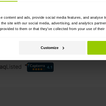
Mapon Status
Сертифікація Mapon
e content and ads, provide social media features, and analyse tr
Як розпочати
 the site with our social media, advertising, and analytics partn
 provided to them or that they’ve collected from your use of their
л продаж)
sales@mapon.com.ua
Customize