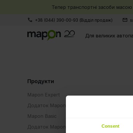
Тепер транспортні засоби масою 
+38 (044) 390-00-93 (Відділ продаж)
s
Для великих автопа
Продукти
Mapon Expert
Додаток Mapon Driver для водіїв
Mapon Basic
Consent
Додаток Mapon Manager