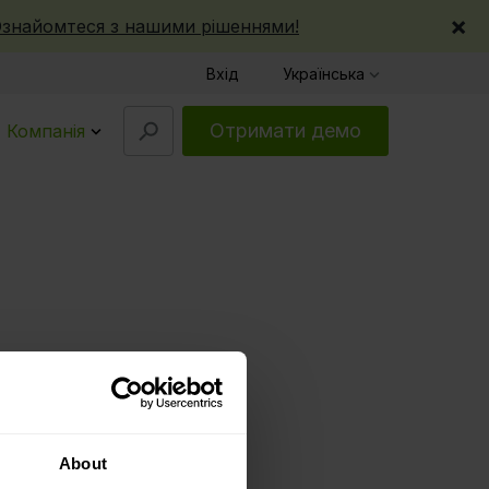
×
знайомтеся з нашими рішеннями!
Вхід
Українська
Отримати демо
Компанія
ться
About