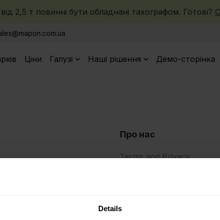
від 2,5 т повинні бути обладнані тахографом. Готові?
О
ales@mapon.com.ua
рків
Ціни
Галузі
Наші рішення
Демо-сторінка
Про нас
Terms and Privacy
Пристрої, що підтримую
Про нас
Details
Контакти