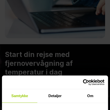
Start din rejse med
fjernovervågning af
temperatur i dag
For at sikre, at din fragt forbliver kølig og dine
kunder tilfredse, udfyld formularen nedenfor,
Samtykke
Detaljer
Om
og vores team vil kontakte dig hurtigst muligt!
0%