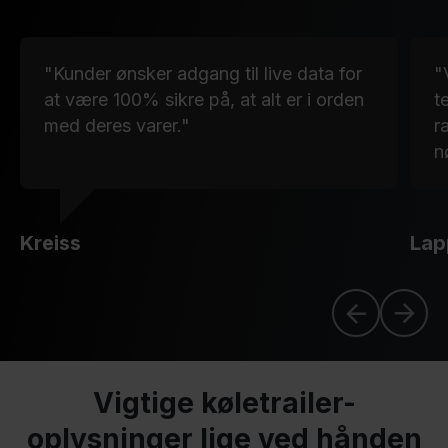
"Kunder ønsker adgang til live data for
"
at være 100% sikre på, at alt er i orden
t
med deres varer."
r
n
Kreiss
Lap
Vigtige køletrailer-
oplysninger lige ved hånden