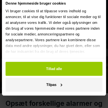
Denne hjemmeside bruger cookies
Hvor stor er din flåde? (Antal
Vi bruger cookies til at tilpasse vores indhold og
annoncer, til at vise dig funktioner til sociale medier og til
køretøjer)
at analysere vores trafik. Vi deler også oplysninger om
din brug af vores hjemmeside med vores partnere inden
1-9
for sociale medier, annonceringspartnere og
analysepartnere. Vores partnere kan kombinere disse
10-99
data med andre oplysninger, du har givet dem, eller som
de har indsamlet fra din brug af deres tjenester.
100+
Tillad alle
Næste
Tilpas
Opsæt forskellige alarmer og