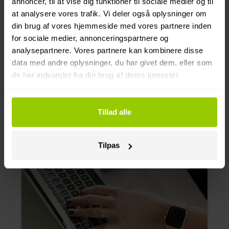
annoncer, til at vise dig funktioner til sociale medier og til
(Caterpillar, Volvo, Liebherr, BOMAG,
at analysere vores trafik. Vi deler også oplysninger om
Wirtgen Group, DYNAPAC).
din brug af vores hjemmeside med vores partnere inden
for sociale medier, annonceringspartnere og
Mere om integrationer →
analysepartnere. Vores partnere kan kombinere disse
data med andre oplysninger, du har givet dem, eller som
de har indsamlet fra din brug af deres tjenester.
Tillad alle
Tilpas