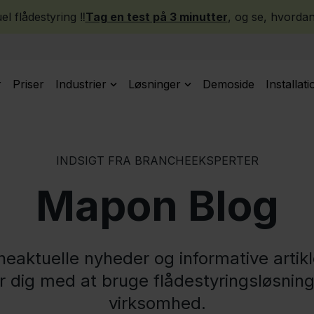
l flådestyring ‼️
Tag en test på 3 minutter
, og se, hvordan
r
Priser
Industrier
Løsninger
Demoside
Installati
INDSIGT FRA BRANCHEEKSPERTER
Mapon Blog
eaktuelle nyheder og informative artikl
r dig med at bruge flådestyringsløsninge
virksomhed.