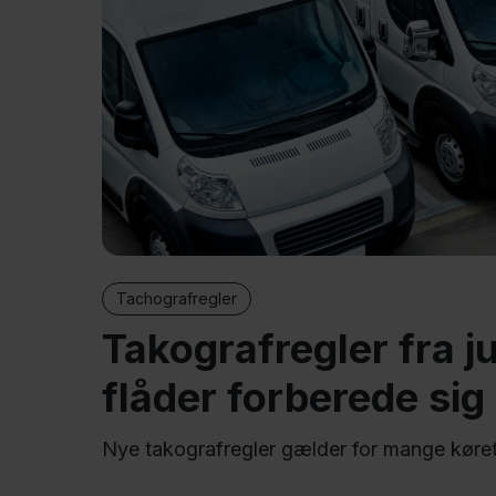
Tachografregler
Takografregler fra j
flåder forberede sig
Nye takografregler gælder for mange køretø