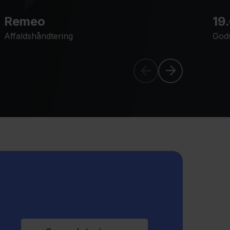
Remeo
19
Affaldshåndtering
Gods