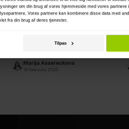
tvistløsning
oplysninger om din brug af vores hjemmeside med vores partnere i
ysepartnere. Vores partnere kan kombinere disse data med andr
Find ud af, hvordan videooptagelser hjælper
V
et fra din brug af deres tjenester.
med at træffe objektive afgørelser hurtigere
i
efter trafikulykker, reducerer tvister og sænker
u
flåders omkostninger ved stilstand.
s
re
Tilpas
g
Marija Assereckova
16 February 2026