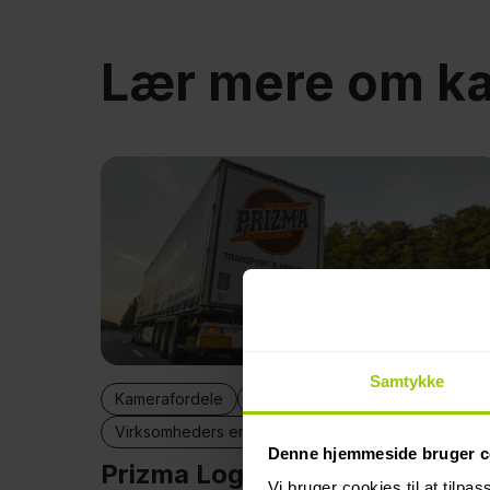
Lær mere om k
Samtykke
Kamerafordele
Besparelser
Sikkerhed
Virksomheders erfaringer
Denne hjemmeside bruger c
Prizma Logistics: Takket være
Vi bruger cookies til at tilpas