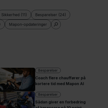
Sikkerhed (11)
Besparelser (24)
)
Mapon-opdateringer
Besparelser
Coach flere chauffører på
kortere tid med Mapon AI
Besparelser
Sådan giver en forbedring
af kørescore på 10 point