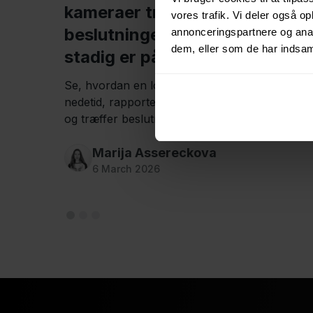
kameraer træffer vi
vores trafik. Vi deler også 
beslutninger, mens lastbilen
annonceringspartnere og anal
dem, eller som de har indsaml
stadig er på vejen
Se, hvordan en logistikvirksomhed reducerer
nedetid, rapporterer forsikringsskader hurtige
og træffer beslutninger, mens lastbilerne stadi
er på vejen, takket være Mapons
flådekameraer.
Marija Assereckova
6 March 2026