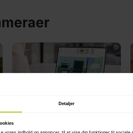
ameraer
Detaljer
Kamerafordele
Besparelser
Sikkerhed
“Delt skyld” eller en objektiv
ookies
afgørelse? Kameraers rolle i
se vores indhold og annoncer, til at vise dig funktioner til sociale