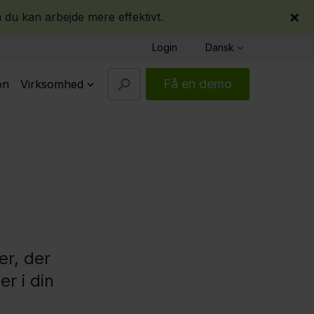
×
 du kan arbejde mere effektivt.
Login
Dansk
Få en demo
on
Virksomhed
er, der
r i din