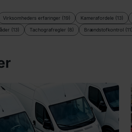
Virksomheders erfaringer (19)
Kamerafordele (13)
låder (13)
Tachografregler (8)
Brændstofkontrol (11
er