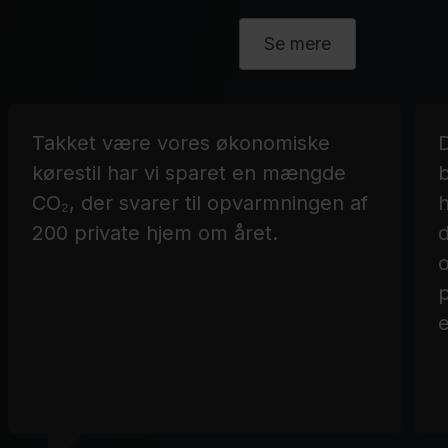
Se mere
Takket være vores økonomiske
kørestil har vi sparet en mængde
b
CO₂, der svarer til opvarmningen af
h
200 private hjem om året.
o
p
e