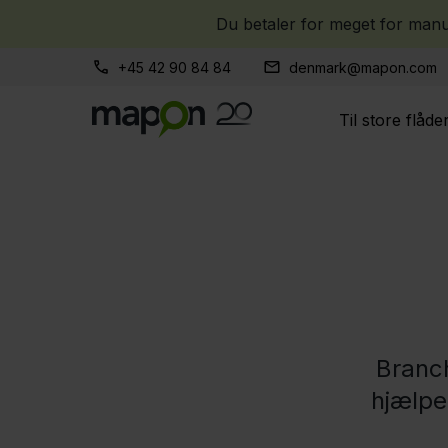
Du betaler for meget for manue
+45 42 90 84 84
denmark@mapon.com
Til store flåde
Branch
hjælpe