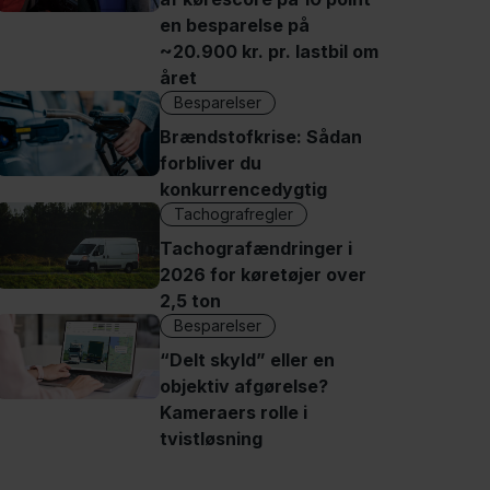
en besparelse på
~20.900 kr. pr. lastbil om
året
Besparelser
Brændstofkrise: Sådan
forbliver du
konkurrencedygtig
Tachografregler
Tachografændringer i
2026 for køretøjer over
2,5 ton
Besparelser
“Delt skyld” eller en
objektiv afgørelse?
Kameraers rolle i
tvistløsning