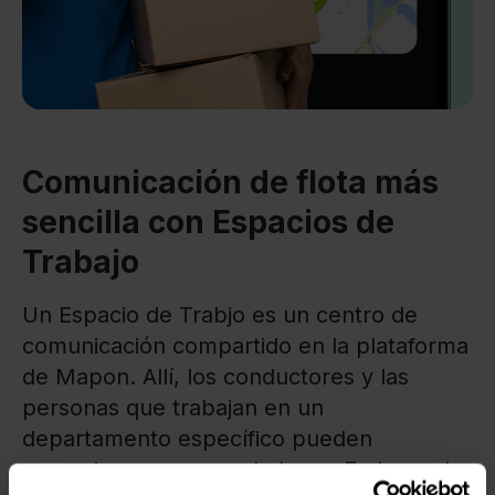
Comunicación de flota más
sencilla con Espacios de
Trabajo
Un Espacio de Trabjo es un centro de
comunicación compartido en la plataforma
de Mapon. Allí, los conductores y las
personas que trabajan en un
departamento específico pueden
comunicarse en un solo lugar. En lugar de