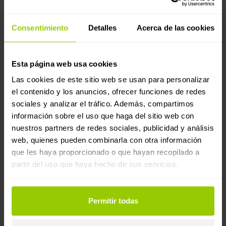
gestionar docenas de chats separados,
todas las conversaciones se mantienen
Consentimiento
Detalles
Acerca de las cookies
organizadas dentro de un solo Espacio de
Trabajo.
Esta página web usa cookies
¿Por qué es importante para las
Las cookies de este sitio web se usan para personalizar
empresas de transporte?:
el contenido y los anuncios, ofrecer funciones de redes
sociales y analizar el tráfico. Además, compartimos
Los conductores reciben respuestas más rápidas
información sobre el uso que haga del sitio web con
del departamento correcto
nuestros partners de redes sociales, publicidad y análisis
Los equipos de recursos humanos, contabilidad y
web, quienes pueden combinarla con otra información
logística ven el historial completo de mensajes
que les haya proporcionado o que hayan recopilado a
partir del uso que haya hecho de sus servicios.
Se evitan conversaciones duplicadas o perdidas
La comunicación se mantiene organizada, incluso
cuando algún miembro del equipo está de
Permitir todas
vacaciones