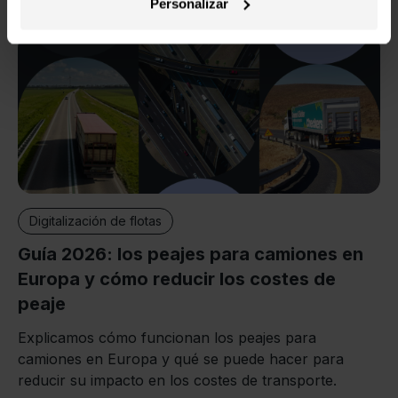
Personalizar
documentación digital a partir de octubre de 2026.
Blanca Garau
28 julio 2026
Digitalización de flotas
Guía 2026: los peajes para camiones en
Europa y cómo reducir los costes de
peaje
Explicamos cómo funcionan los peajes para
camiones en Europa y qué se puede hacer para
reducir su impacto en los costes de transporte.