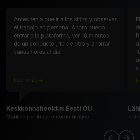
Antes tenía que ir a los sitios y observar
E
el trabajo en persona. Ahora puedo
d
entrar a la plataforma, ver 10 minutos
R
de un conductor, 10 de otro y ahorrar
d
varias horas al día.
1
d
y
Leer más
L
Keskkonnahooldus Eesti OÜ
Läh
Mantenimiento del entorno urbano
Tran