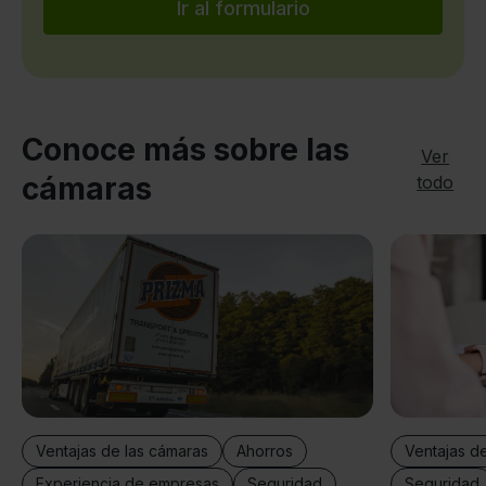
Ir al formulario
Conoce más sobre las
Ver
cámaras
todo
Ventajas d
Ventajas de las cámaras
Ahorros
Seguridad
Experiencia de empresas
Seguridad