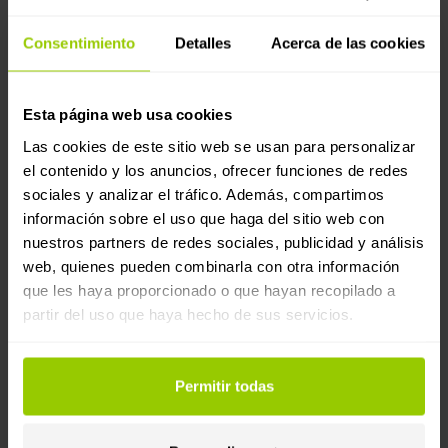
Consentimiento
Detalles
Acerca de las cookies
Esta página web usa cookies
Las cookies de este sitio web se usan para personalizar
el contenido y los anuncios, ofrecer funciones de redes
sociales y analizar el tráfico. Además, compartimos
información sobre el uso que haga del sitio web con
Digitalización de flotas
nuestros partners de redes sociales, publicidad y análisis
eCMR en España: todo lo que necesitas
web, quienes pueden combinarla con otra información
saber sobre el DeCA y la nueva
que les haya proporcionado o que hayan recopilado a
partir del uso que haya hecho de sus servicios.
normativa de transporte digital
Prepárate para la entrada en vigor del Documento de
Control electrónico (DeCA) en España. Descubre
Permitir todas
cómo el eCMR y Mapon ayudan a las empresas de
transporte a cumplir con los nuevos requisitos de