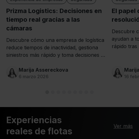
El papel 
Prizma Logistics: Decisiones en
resoluci
tiempo real gracias a las
cámaras
Descubre c
ayudan a to
Descubre cómo una empresa de logística
rápido tras
reduce tiempos de inactividad, gestiona
y minimizan
siniestros más rápido y toma decisiones en
las flotas.
tiempo real gracias a las cámaras de
Mapon.
Marija Assereckova
Marij
6 marzo 2026
16 feb
Experiencias
Ver más
reales de flotas