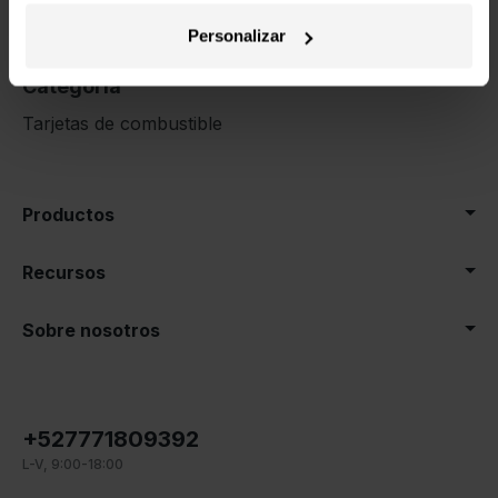
al día.
Personalizar
Categoría
Tarjetas de combustible
Productos
Recursos
Sobre nosotros
+527771809392
L-V, 9:00-18:00