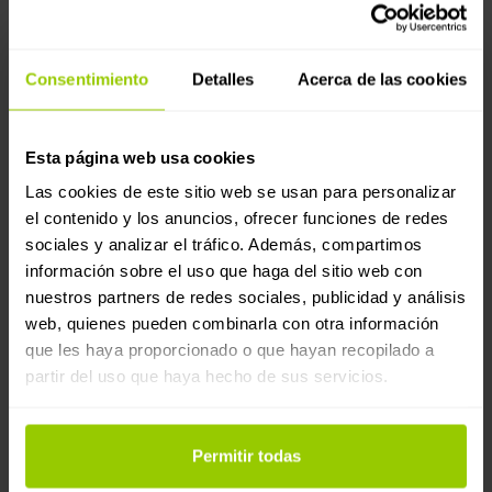
Supervisa los costes, realiza un seguimiento del
presupuesto y mantén la supervisión financiera
más fácilmente al obtener todos los datos de
Consentimiento
Detalles
Acerca de las cookies
combustible de diferentes tarjetas de combustible
en un solo lugar.
Esta página web usa cookies
Cómo funciona:
Las cookies de este sitio web se usan para personalizar
el contenido y los anuncios, ofrecer funciones de redes
sociales y analizar el tráfico. Además, compartimos
Necesitarás cuentas de Mapon y Circle K, así
información sobre el uso que haga del sitio web con
como una tarjeta de combustible de Circle K.
nuestros partners de redes sociales, publicidad y análisis
Después, ¡simplemente sigue las instrucciones que
web, quienes pueden combinarla con otra información
se encuentran en el Centro de ayuda!
que les haya proporcionado o que hayan recopilado a
Las compras se registran en el sistema de Circle K
partir del uso que haya hecho de sus servicios.
y, a continuación, la información se envía a la
plataforma de Mapon: hora, ID de la tarjeta,
volumen y coste del repostaje, número de recibo
Permitir todas
y tipo de combustible.
Los datos se actualizan automáticamente una vez