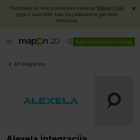
×
Permokate už rankinį autoparko valdymą ‼️
Atlikite 3 min.
testą
ir sužinokite, kaip jūsų autoparkas gali dirbti
efektyviau.
Gauti demonstracinę versiją
API integracijos
Alexela integracija