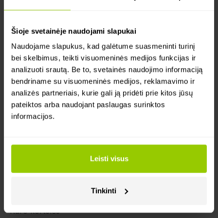
išlaikykite finansinę kontrolę, matydami visų kuro
kortelių duomenis vienoje vietoje.
Šioje svetainėje naudojami slapukai
Kaip tai veikia:
Naudojame slapukus, kad galėtume suasmeninti turinį
bei skelbimus, teikti visuomeninės medijos funkcijas ir
analizuoti srautą. Be to, svetainės naudojimo informaciją
Jums reikės Mapon ir Alexela paskyrų, taip pat
bendriname su visuomeninės medijos, reklamavimo ir
Alexela kuro kortelės. Tada tiesiog sekite
analizės partneriais, kurie gali ją pridėti prie kitos jūsų
instrukcijas, kurias rasite Pagalbos centre.
pateiktos arba naudojant paslaugas surinktos
Pirkimai registruojami Alexela sistemoje, o
informacijos.
informacija siunčiama į Mapon platformą, įskaitant
laiką, kortelės ID, degalų papildymo kiekį ir kainą,
kvito numerį bei kuro tipą.
Duomenys atnaujinami automatiškai kartą per
Leisti visus
dieną.
Tinkinti
Kategorija
Kuro kortelės