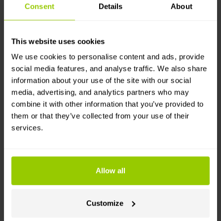
Consent
Details
About
замість оцифрування паперових квитанцій.
Легше контролювати витрати, відстежувати
бюджет та здійснювати фінансовий контроль,
This website uses cookies
отримуючи всі дані про пальне з різних
паливних карток в одному місці.
We use cookies to personalise content and ads, provide
social media features, and analyse traffic. We also share
information about your use of the site with our social
Як це працює
media, advertising, and analytics partners who may
combine it with other information that you’ve provided to
Вам знадобляться облікові записи Mapon та
them or that they’ve collected from your use of their
Alexela, а також паливна картка Alexela. Далі
services.
просто дотримуйтесь інструкцій, знайдених у
Центрі допомоги!
Покупки реєструються в системі Alexela,
потім інформація надсилається на платформу
Allow all
Mapon: час, ID картки, обсяг та вартість
заправки, номер чеку та тип пального.
Customize
Дані оновлюються автоматично раз на добу.