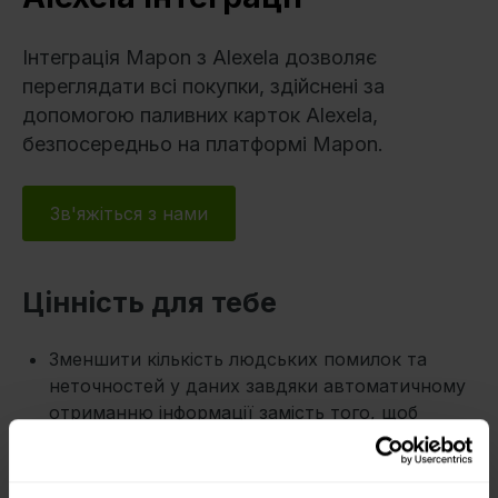
Інтеграція Mapon з Alexela дозволяє
переглядати всі покупки, здійснені за
допомогою паливних карток Alexela,
безпосередньо на платформі Mapon.
Зв'яжіться з нами
Цінність для тебе
Зменшити кількість людських помилок та
неточностей у даних завдяки автоматичному
отриманню інформації замість того, щоб
просити працівників подавати її.
Зменшити адміністративне навантаження,
отримуючи дані у структурованому вигляді