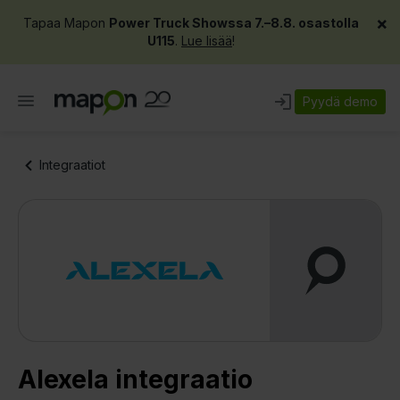
×
Tapaa Mapon
Power Truck Showssa 7.–8.8. osastolla
U115
.
Lue lisää
!
Pyydä demo
Integraatiot
Alexela integraatio