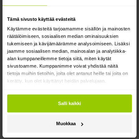
taloudellista valvontaa helpommin saamalla kaikki
polttoainetiedot eri polttoainekorteilta yhteen
Tämä sivusto käyttää evästeitä
paikkaan.
Käytämme evästeitä tarjoamamme sisällön ja mainosten
räätälöimiseen, sosiaalisen median ominaisuuksien
Näin se toimii
tukemiseen ja kävijämäärämme analysoimiseen. Lisäksi
jaamme sosiaalisen median, mainosalan ja analytiikka-
Tarvitset Mapon- ja Alexela-tilit sekä Alexela-
alan kumppaneillemme tietoja siitä, miten käytät
polttoainekortin. Noudata seuraavaksi vain Help
sivustoamme. Kumppanimme voivat yhdistää näitä
Centerin ohjeita!
tietoja muihin tietoihin, joita olet antanut heille tai joita on
Ostokset kirjataan Alexela-järjestelmään, jonka
kerätty, kun olet käyttänyt heidän palvelujaan.
jälkeen Mapon-alustalle lähetetään tiedot: aika,
korttitunnus, täyttömäärä, hinta, kuitin numero ja
polttoainetyyppi.
Salli kaikki
Tiedot päivittyvät automaattisesti kerran päivässä.
Muokkaa
Kategoria
Polttoainekortit