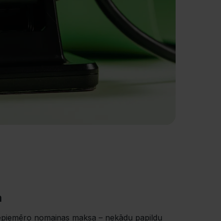
a
iemēro nomaiņas maksa – nekādu papildu