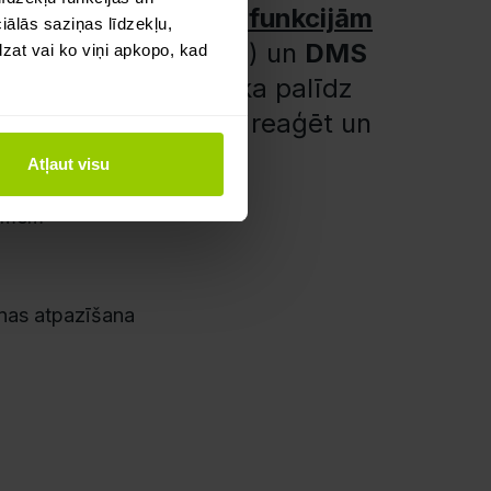
 mākslīgā intelekta funkcijām
ālās saziņas līdzekļu,
 Assistance Systems) un
DMS
dzat vai ko viņi apkopo, kad
). MI videotelemātika palīdz
riskus, lai vari ātrāk reaģēt un
Atļaut visu
rsmēm
nas atpazīšana