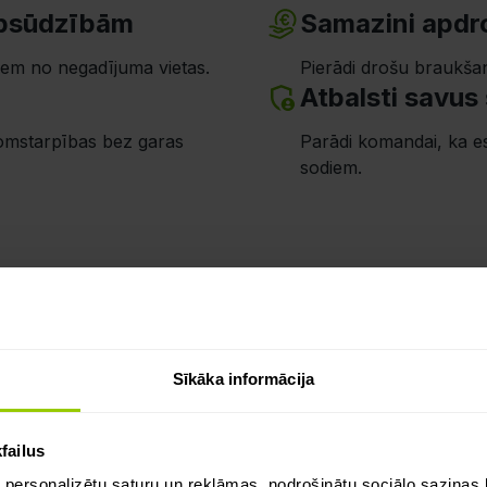
apsūdzībām
Samazini apdr
iem no negadījuma vietas.
Pierādi drošu braukša
Atbalsti savus
 domstarpības bez garas
Parādi komandai, ka e
sodiem.
Vēl drošāki ce
Sīkāka informācija
MI kamerām
failus
 personalizētu saturu un reklāmas, nodrošinātu sociālo saziņas l