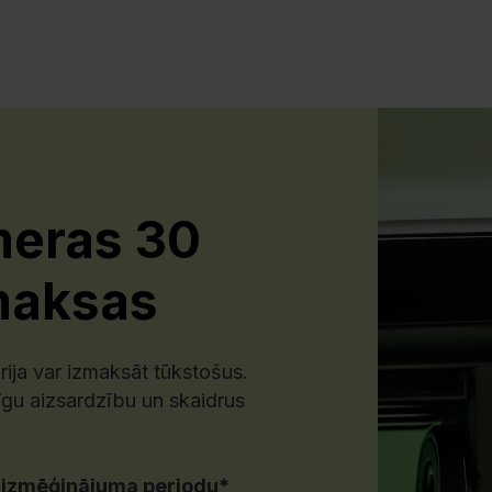
meras 30
maksas
ija var izmaksāt tūkstošus.
gu aizsardzību un skaidrus
 izmēģinājuma periodu*