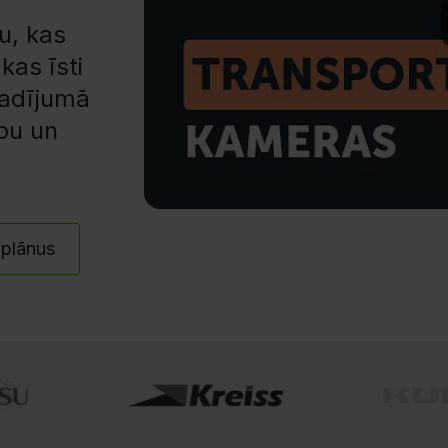
u, kas
kas īsti
egadījumā
ību un
 plānus