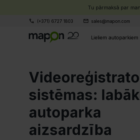
Tu pārmaksā par manu
(+371) 6727 1803
sales@mapon.com
Lieliem autoparkiem
Videoreģistrato
sistēmas: labā
autoparka
aizsardzība