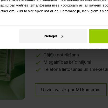
Piedāvājam arī
kameras ar
māciju par vietnes izmantošanu mēs kopīgojam arī ar saviem soci
–
ADAS
(Advanced Driver
neriem, kuri to var apvienot ar citu informāciju, ko viņiem snie
(Driver Monitoring Systems
reāllaikā pamanīt kritiskus 
pasargāt savu autoparku.
Pielāgot
Brīdinājumi par frontālām sadu
Gājēju noteikšana
Miegainības brīdinājumi
Telefona lietošanas un smēķēša
Uzzini vairāk par MI kamerām