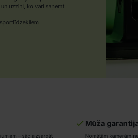
 un uzzini, ko vari saņemt!
ansportlīdzekļiem
Mūža garantij
jumiem – sāc aizsargāt
Nomātām kamerām nep