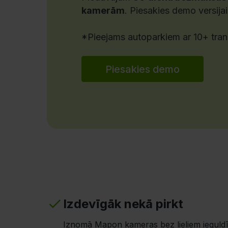
kamerām
. Piesakies demo versijai
*Pieejams autoparkiem ar 10+ tr
Piesakies demo
Izdevīgāk nekā pirkt
Iznomā Mapon kameras bez lieliem ieguldī