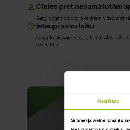
Cīnies pret nepamatotām 
Sargi uzņēmumu ar skaidriem videoierakst
Ietaupi savu laiku
Izmanto videoierakstus, lai ātri atrisinātu
tiesvedības.
Piekrišana
Šī tīmekļa vietne izmanto sīk
Mēs izmantojam sīkfailus, lai