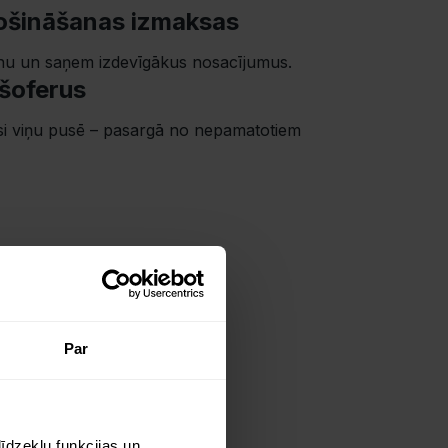
ošināšanas izmaksas
nu un saņem izdevīgākus nosacījumus.
 šoferus
si viņu pusē – pasargā no nepamatotiem
ļi ar
Par
īdzekļu funkcijas un