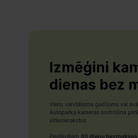
Izmēģini ka
dienas bez 
Viens vandālisma gadījums vai avār
Autoparka kameras nodrošina pilnī
videoierakstus.
Piedāvājam
30 dienu bezmaksas