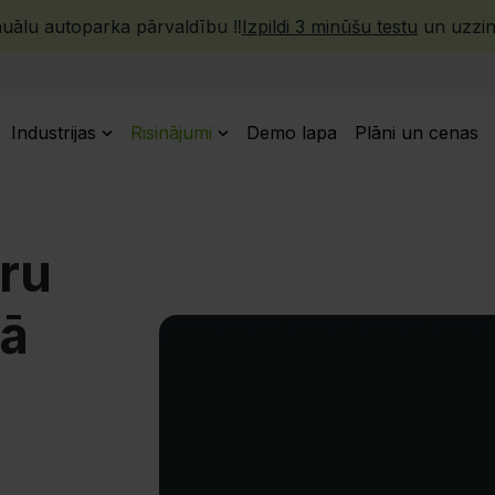
ālu autoparka pārvaldību ‼️
Izpildi 3 minūšu testu
un uzzini
Industrijas
Risinājumi
Demo lapa
Plāni un cenas
ru
kā