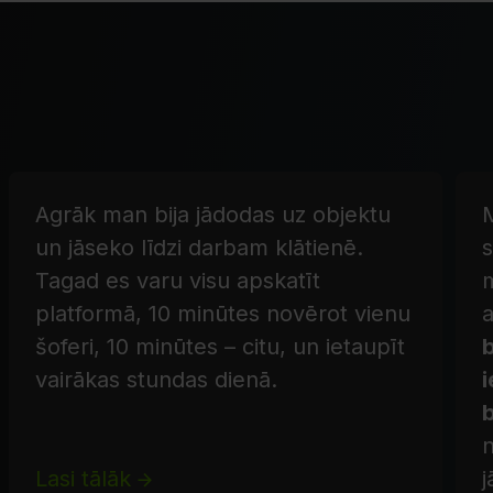
Agrāk man bija jādodas uz objektu
un jāseko līdzi darbam klātienē.
Tagad es varu visu apskatīt
platformā, 10 minūtes novērot vienu
a
šoferi, 10 minūtes – citu, un ietaupīt
vairākas stundas dienā.
i
n
Lasi tālāk
j