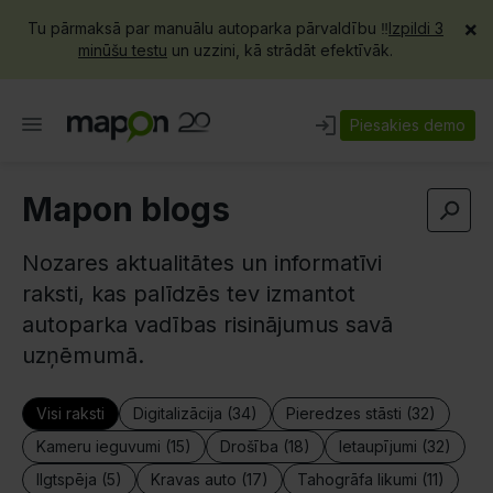
×
Tu pārmaksā par manuālu autoparka pārvaldību ‼️
Izpildi 3
minūšu testu
un uzzini, kā strādāt efektīvāk.
Piesakies demo
Mapon blogs
Nozares aktualitātes un informatīvi
raksti, kas palīdzēs tev izmantot
autoparka vadības risinājumus savā
uzņēmumā.
Visi raksti
Digitalizācija (34)
Pieredzes stāsti (32)
Kameru ieguvumi (15)
Drošība (18)
Ietaupījumi (32)
Ilgtspēja (5)
Kravas auto (17)
Tahogrāfa likumi (11)