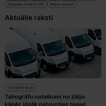
Degvielas kontrole (15)
Mapon jaunumi
Aktuālie raksti
Tahogrāfa likumi
Tahogrāfu noteikumi no jūlija:
kāpēc jāsāk gatavoties tagad