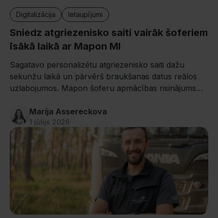
Digitalizācija
Ietaupījumi
Sniedz atgriezenisko saiti vairāk šoferiem
īsākā laikā ar Mapon MI
Sagatavo personalizētu atgriezenisko saiti dažu
sekunžu laikā un pārvērš braukšanas datus reālos
uzlabojumos. Mapon šoferu apmācības risinājums
balstīts MI.
Marija Assereckova
1 jūlijs 2026