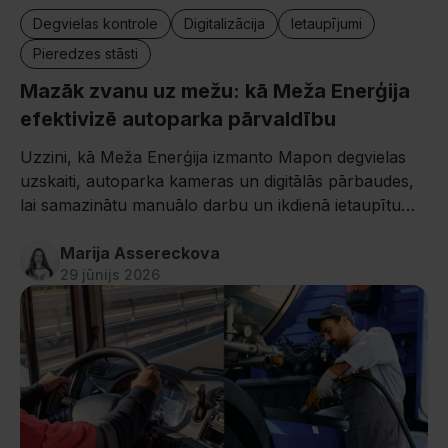
Degvielas kontrole
Digitalizācija
Ietaupījumi
Pieredzes stāsti
Mazāk zvanu uz mežu: kā Meža Enerģija
efektivizē autoparka pārvaldību
Uzzini, kā Meža Enerģija izmanto Mapon degvielas
uzskaiti, autoparka kameras un digitālās pārbaudes,
lai samazinātu manuālo darbu un ikdienā ietaupītu
vairākas stundas.
Marija Assereckova
29 jūnijs 2026