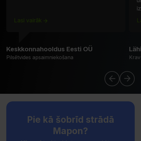
u
i
Lasi vairāk
L
Keskkonnahooldus Eesti OÜ
Läh
Pilsētvides apsaimniekošana
Krav
Pie kā šobrīd strādā
Mapon?