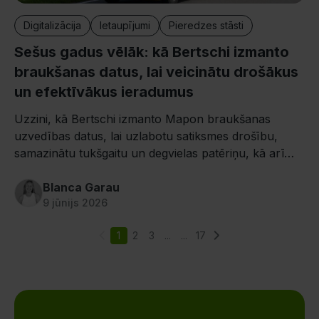
Digitalizācija
Ietaupījumi
Pieredzes stāsti
Sešus gadus vēlāk: kā Bertschi izmanto
braukšanas datus, lai veicinātu drošākus
un efektīvākus ieradumus
Uzzini, kā Bertschi izmanto Mapon braukšanas
uzvedības datus, lai uzlabotu satiksmes drošību,
samazinātu tukšgaitu un degvielas patēriņu, kā arī
nodrošinātu efektīvāku autovadītāju apmācību.
Blanca Garau
9 jūnijs 2026
1
2
3
...
...
17