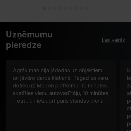
Uzņēmumu
Lasi vairāk
pieredze
Agrāk man bija jādodas uz objektiem
K
un jāvēro darbs klātienē. Tagad es varu
i
doties uz Mapon platformu, 10 minūtes
z
skatīties vienu autovadītāju, 10 minūtes
a
– otru, un ietaupīt pāris stundas dienā.
p
s
p
p