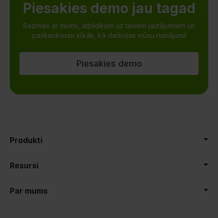
Piesakies demo jau tagad
Sazinies ar mums, atbildēsim uz taviem jautājumiem un
paskaidrosim sīkāk, kā darbojas mūsu risinājumi!
Piesakies demo
Produkti
Resursi
Par mums