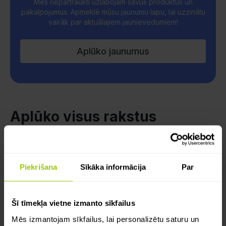
Mēs nepārtraukti uzlabojam savus produktus un
pakalpojumus. Apmeklē mūsu jaunumu lapu, lai uzzinātu
vairāk par aktuālajiem jaunievedumiem!
Aplūko jaunumus
Aplūko visus rakstus
Piekrišana
Sīkāka informācija
Par
Šī tīmekļa vietne izmanto sīkfailus
Mēs izmantojam sīkfailus, lai personalizētu saturu un