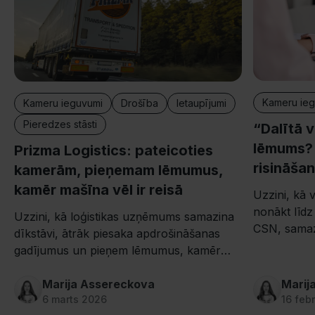
Kameru ie
Kameru ieguvumi
Drošība
Ietaupījumi
Pieredzes stāsti
“Dalītā v
lēmums? 
Prizma Logistics: pateicoties
risināša
kamerām, pieņemam lēmumus,
kamēr mašīna vēl ir reisā
Uzzini, kā 
nonākt līd
Uzzini, kā loģistikas uzņēmums samazina
CSN, samaz
dīkstāvi, ātrāk piesaka apdrošināšanas
dīkstāves 
gadījumus un pieņem lēmumus, kamēr
kravas auto vēl ir reisā – pateicoties
Mapon kamerām.
Marija Assereckova
Marij
6 marts 2026
16 feb