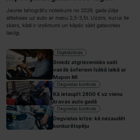
Jaunie tahogrāfu noteikumi no 2026. gada jūlija
attieksies uz auto ar masu 2,5-3,5t. Uzzini, kurus tie
skars, kādi ir izņēmumi un kāpēc sākt gatavoties
laicīgi.
Digitalizācija
Sniedz atgriezenisko saiti
vairāk šoferiem īsākā laikā ar
Mapon MI
Degvielas kontrole
Kā ietaupīt 2800 € uz vienu
kravas auto gadā
Degvielas kontrole
Degvielas krīze: kā nezaudēt
konkurētspēju