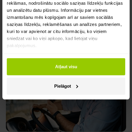
reklāmas, nodrošinātu sociālo saziņas līdzekļu funkcijas
un analizētu datu plūsmu. Informāciju par vietnes
Digitalizācija
izmantošanu mēs kopīgojam arī ar saviem sociālās
Eiropas maksas ceļi: 2026. gada ceļvedis
saziņas līdzekļu, reklamēšanas un analīzes partneriem,
kravu transportam
kuri to var apvienot ar citu informāciju, ko viņiem
sniedzat vai ko viņi apkopo, kad lietojat viņu
Maksāt mazāk par maksas ceļiem ir iespējams!
pakalpojumus.
Uzzini, kā darbojas Eiropas maksas ceļi kravu
transportam un kā samazināt to izmaksas.
Atļaut visu
Toms Skrinda
20 jūlijs 2026
Pielāgot