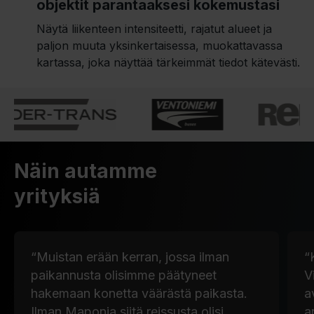
objektit parantaaksesi kokemustasi
Näytä liikenteen intensiteetti, rajatut alueet ja
paljon muuta yksinkertaisessa, muokattavassa
kartassa, joka näyttää tärkeimmät tiedot kätevästi.
Näin autamme
yrityksiä
“Muistan erään kerran, jossa ilman
“
paikannusta olisimme päätyneet
V
hakemaan konetta väärästä paikasta.
a
Ilman Maponia siitä reissusta olisi
a