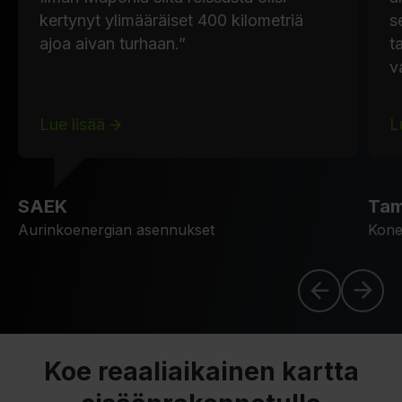
kertynyt ylimääräiset 400 kilometriä
s
ajoa aivan turhaan.”
t
v
Lue lisää
L
SAEK
Tam
Aurinkoenergian asennukset
Kone
Koe reaaliaikainen kartta