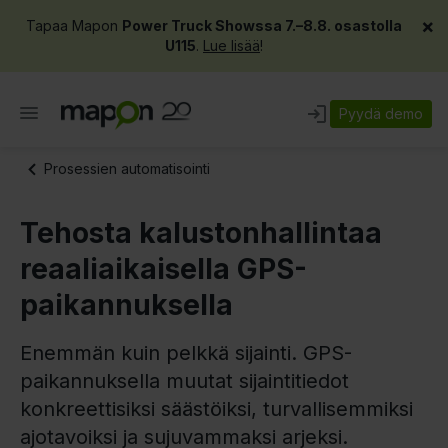
×
Tapaa Mapon
Power Truck Showssa 7.–8.8. osastolla
U115
.
Lue lisää
!
Pyydä demo
Prosessien automatisointi
Tehosta kalustonhallintaa
reaaliaikaisella GPS-
paikannuksella
Enemmän kuin pelkkä sijainti. GPS-
paikannuksella muutat sijaintitiedot
konkreettisiksi säästöiksi, turvallisemmiksi
ajotavoiksi ja sujuvammaksi arjeksi.