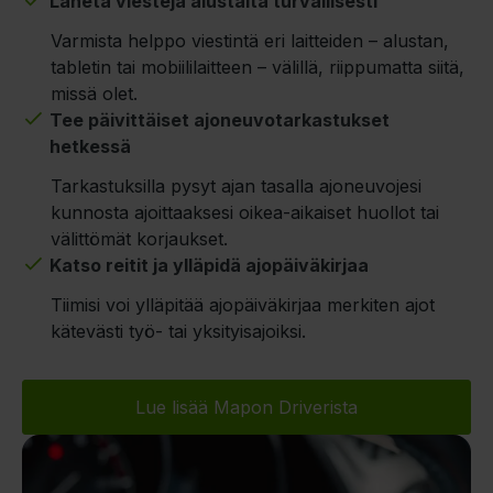
Lähetä viestejä alustalta turvallisesti
Varmista helppo viestintä eri laitteiden – alustan,
tabletin tai mobiililaitteen – välillä, riippumatta siitä,
missä olet.
Tee päivittäiset ajoneuvotarkastukset
hetkessä
Tarkastuksilla pysyt ajan tasalla ajoneuvojesi
kunnosta ajoittaaksesi oikea-aikaiset huollot tai
välittömät korjaukset.
Katso reitit ja ylläpidä ajopäiväkirjaa
Tiimisi voi ylläpitää ajopäiväkirjaa merkiten ajot
kätevästi työ- tai yksityisajoiksi.
Lue lisää Mapon Driverista