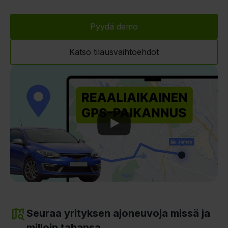
Pyydä demo
Katso tilausvaihtoehdot
Play
Seuraa yrityksen ajoneuvoja missä ja
milloin tahansa