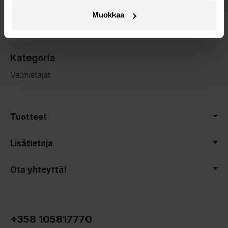
Volkswagen Groupin ajoneuvoista
Muokkaa
telematiikkatietoja Mapon-alustalle, kuten
ajokilometrit, GPS- ja reittitiedot sekä huoltotiedot.
Kategoria
Valmistajat
Tuotteet
Lisätietoja
Ota yhteyttä!
+358 105817770