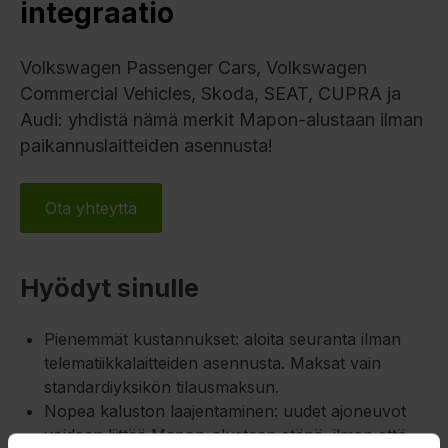
integraatio
Volkswagen Passenger Cars, Volkswagen
Commercial Vehicles, Skoda, SEAT, CUPRA ja
Audi: yhdistä nämä merkit Mapon-alustaan ilman
paikannuslaitteiden asennusta!
Ota yhteyttä
Hyödyt sinulle
Pienemmät kustannukset: aloita seuranta ilman
telematiikkalaitteiden asennusta. Maksat vain
standardiyksikön tilausmaksun.
Nopea kaluston laajentaminen: uudet ajoneuvot
voidaan liittää Mapon-alustaan etänä, ilman että