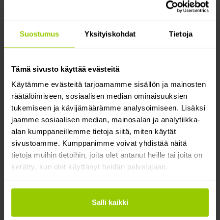
niitä tarvitsee tuoda toimipisteelle tai ajoittaa
seisontaa.
Helppo käyttö: seuraa useita eri merkkejä samalla
Suostumus
Yksityiskohdat
Tietoja
alustalla, samoilla vakiodatapisteillä ja samoja
ratkaisuja hyödyntäen.
Tämä sivusto käyttää evästeitä
Näin se toimii
Käytämme evästeitä tarjoamamme sisällön ja mainosten
räätälöimiseen, sosiaalisen median ominaisuuksien
Tarvitset Mapon-tilin. Ota integraatio käyttöön
tukemiseen ja kävijämäärämme analysoimiseen. Lisäksi
Mapon Marketplacessa. Siirry sieltä Volkswagen
jaamme sosiaalisen median, mainosalan ja analytiikka-
Group -integraation osioon ja yhdistä ajoneuvosi
alan kumppaneillemme tietoja siitä, miten käytät
antamalla muutamat tiedot (VIN, rekisterinumero,
sivustoamme. Kumppanimme voivat yhdistää näitä
merkki ja malli). Voit myös seurata ohjeita Help
tietoja muihin tietoihin, joita olet antanut heille tai joita on
Center -artikkelistamme!
kerätty, kun olet käyttänyt heidän palvelujaan.
Integraatio hyödyntää Volkswagen Groupin
ajoneuvoihin tehtaalla asennettua telematiikkaa
ilman lisälaitteiden tarvetta.
Salli kaikki
Kun ajoneuvot on yhdistetty, ratkaisu siirtää