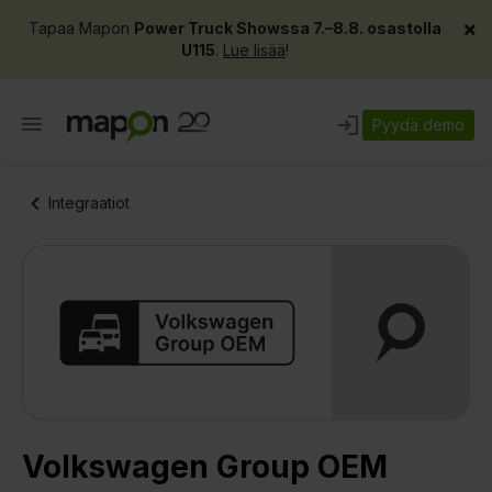
×
Tapaa Mapon
Power Truck Showssa 7.–8.8. osastolla
U115
.
Lue lisää
!
Pyydä demo
Integraatiot
Volkswagen Group OEM