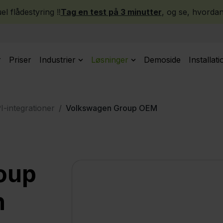
l flådestyring ‼️
Tag en test på 3 minutter
, og se, hvordan
r
Priser
Industrier
Løsninger
Demoside
Installati
I-integrationer
Volkswagen Group OEM
oup
n