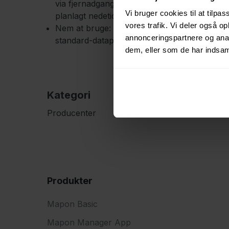
via fjernadgang, uden at de skal køres tilbage
Vi bruger cookies til at tilpas
planlagt nedetid.
vores trafik. Vi deler også 
Nem at bruge: Spor flere mærker på samm
annonceringspartnere og anal
standard-datapunkter, der understøtter de s
dem, eller som de har indsaml
Kategori
Producenter
Produkter
Mapon Basic
Mapon Manager App