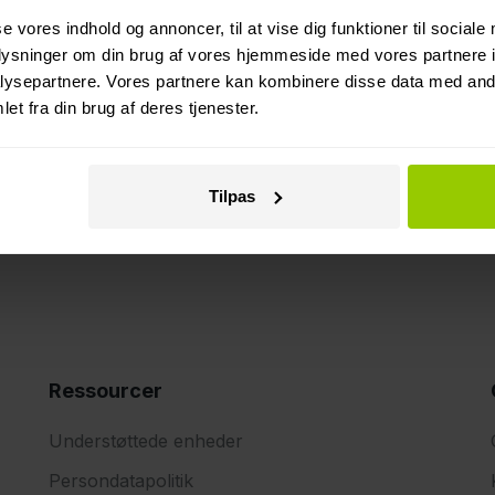
 til basen eller kræver
trinnene i vores artikel i
se vores indhold og annoncer, til at vise dig funktioner til sociale
Integrationen bruger fab
oplysninger om din brug af vores hjemmeside med vores partnere i
e platform med de samme
køretøjer, uden behov f
ysepartnere. Vores partnere kan kombinere disse data med andr
amme løsninger.
Når køretøjerne er forbu
et fra din brug af deres tjenester.
Volkswagen Group-køret
kilometertal, GPS- og ru
Tilpas
Ressourcer
Understøttede enheder
Persondatapolitik