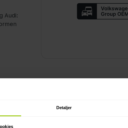
g Audi:
formen
Sådan funger
 uden at installere
Du skal have en Mapon-k
Detaljer
 enheds-abonnementet
Marketplace. Gå derefter
integrationen, og forbin
 føjes til Mapon-platformen
(VIN, registreringsnumm
ookies