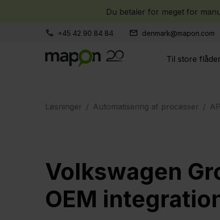
Du betaler for meget for manue
+45 42 90 84 84
denmark@mapon.com
Til store flåde
Løsninger
Automatisering af processer
AP
Volkswagen Gr
OEM integratio