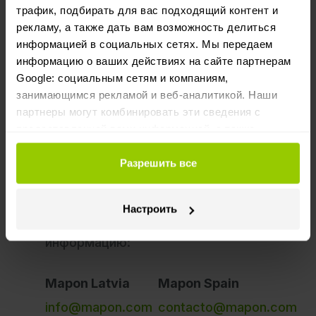
7. Изменения политики
трафик, подбирать для вас подходящий контент и
конфиденциальности
рекламу, а также дать вам возможность делиться
информацией в социальных сетях. Мы передаем
8. Контактная информация
информацию о ваших действиях на сайте партнерам
Если у Вас возникли вопросы по
Google: социальным сетям и компаниям,
настоящей политике
занимающимся рекламой и веб-аналитикой. Наши
партнеры могут комбинировать эти сведения с
конфиденциальности или нашем
предоставленной вами информацией, а также
процессе обработки данных или
данными, которые они получили при использовании
Вы желаете использовать свои
вами их сервисов.
Разрешить все
права в отношении Ваших
персональных данных, пожалуйста,
свяжитесь с нами используя
Настроить
предоставленную контактную
информацию:
Mapon Latvia
Mapon Spain
info@mapon.com
contacto@mapon.com