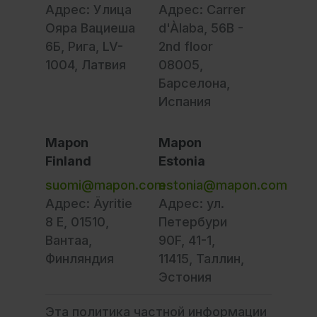
Адрес: Улица
Адрес: Carrer
Ояра Вациеша
d'Àlaba, 56B -
6Б, Рига, LV-
2nd floor
1004, Латвия
08005,
Барселона,
Испания
Mapon
Mapon
Finland
Estonia
suomi@mapon.com
estonia@mapon.com
Адрес: Äyritie
Адрес: ул.
8 E, 01510,
Петербури
Вантаа,
90F, 41-1,
Финляндия
11415, Таллин,
Эстония
Эта политика частной информации