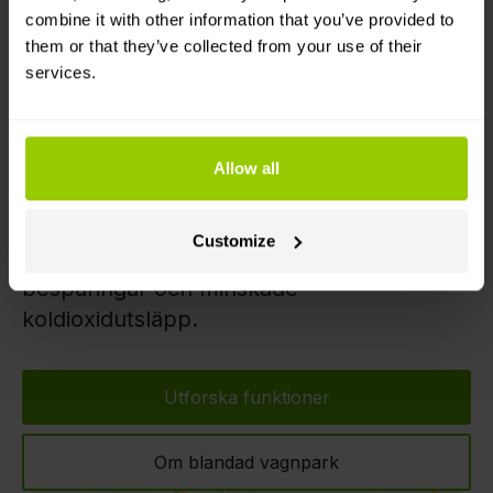
elbilar i din vagnpark
combine it with other information that you’ve provided to
them or that they’ve collected from your use of their
Lägg till och hantera elbilar på en
services.
gemensam karta i realtid – precis som
resten av din vagnpark.
Allow all
Detaljerad batteridata hjälper dig att förstå
användningen och planera laddning,
Customize
medan förbrukningsrapporter visar
besparingar och minskade
koldioxidutsläpp.
Utforska funktioner
Om blandad vagnpark