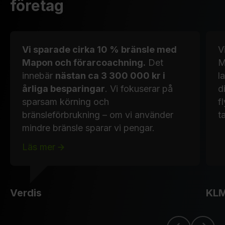
företag
Vi sparade cirka 10 % bränsle med
V
Mapon och förarcoachning.
Det
M
innebär
nästan ca 3 300 000 kr i
l
årliga besparingar
. Vi fokuserar på
d
sparsam körning och
f
bränsleförbrukning – om vi använder
t
mindre bränsle sparar vi pengar.
Läs mer
Verdis
KL