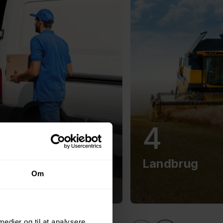
4
transport &
Landbrug
Om
ing
 medier og til at analysere