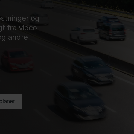
stninger og
t fra video-
og andre
planer