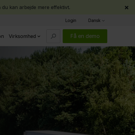
×
 du kan arbejde mere effektivt.
Login
Dansk
Få en demo
on
Virksomhed