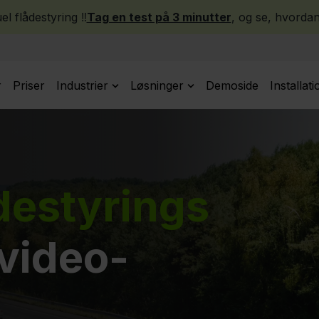
l flådestyring ‼️
Tag en test på 3 minutter
, og se, hvordan
r
Priser
Industrier
Løsninger
Demoside
Installati
ådestyrings
 video-