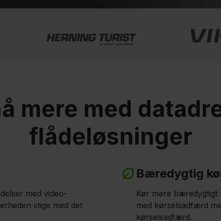
å mere med datadr
flådeløsninger
Bæredygtig kø
ændelser med video-
Kør mere bæredygtigt 
kerheden stige med det
med kørselsadfærd me
kørselsadfærd.