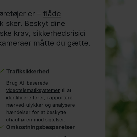
øretøjer er –
flåde
sk sker. Beskyt dine
ske krav, sikkerhedsrisici
r kameraer måtte du gætte.
Trafiksikkerhed
Brug
AI-baserede
videotelematiksystemer
til at
identificere farer, rapportere
nærved-ulykker og analysere
hændelser for at beskytte
chaufføren mod sigtelser.
Omkostningsbesparelser