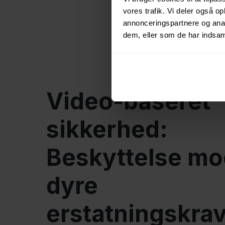
vores trafik. Vi deler også 
annonceringspartnere og anal
dem, eller som de har indsaml
Video-baseret
sikkerhed:
Beskyttelse mo
dyre
erstatningskra