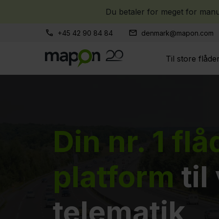
Du betaler for meget for manue
+45 42 90 84 84
denmark@mapon.com
Til store flåde
Din nr. 1 fl
platform
til
telematik