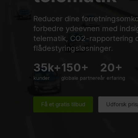
Reducer dine forretningsomko
forbedre ydeevnen med indsig
telematik, CO2-rapportering 
flådestyringsløsninger.
35k+
150+
20+
kunder
globale partnere
år erfaring
Få et gratis tilbud
Udforsk pris