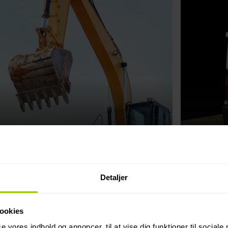
2
3
Konstruktion
Pakke
Detaljer
lever
ookies
se vores indhold og annoncer, til at vise dig funktioner til sociale