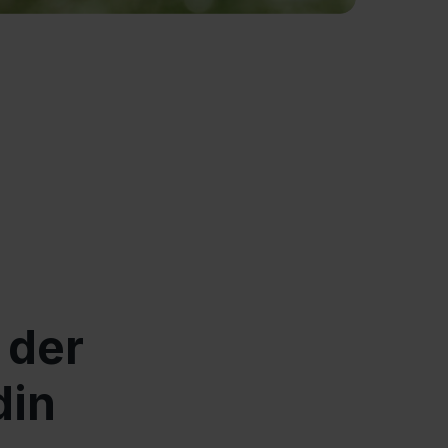
 der
din