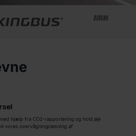
evne
rsel
med hjælp fra CO2-rapportering og hold øje
d vores overvågningslø
s
ning af