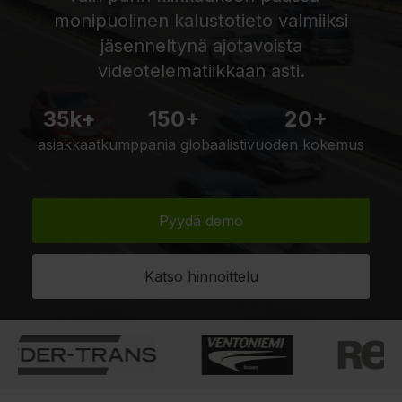
monipuolinen kalustotieto valmiiksi
jäsenneltynä ajotavoista
videotelematiikkaan asti.
35k+
150+
20+
asiakkaat
kumppania globaalisti
vuoden kokemus
Pyydä demo
Katso hinnoittelu