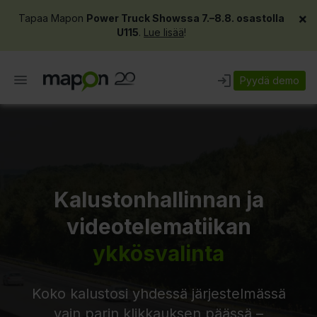
×
Tapaa Mapon
Power Truck Showssa 7.–8.8. osastolla
U115
.
Lue lisää
!
Pyydä demo
Kalustonhallinnan ja
videotelematiikan
ykkösvalinta
Koko kalustosi yhdessä järjestelmässä
vain parin klikkauksen päässä –