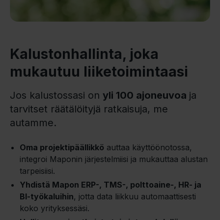
Kalustonhallinta, joka
mukautuu liiketoimintaasi
Jos kalustossasi on
yli 100 ajoneuvoa
ja
tarvitset räätälöityjä ratkaisuja, me
autamme.
Oma projektipäällikkö
auttaa käyttöönotossa,
integroi Maponin järjestelmiisi ja mukauttaa alustan
tarpeisiisi.
Yhdistä Mapon ERP-, TMS-, polttoaine-, HR- ja
BI-työkaluihin
, jotta data liikkuu automaattisesti
koko yrityksessäsi.