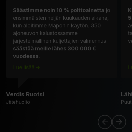
Säästimme noin 10 % polttoainetta
jo
K
ensimmäisten neljän kuukauden aikana,
5
kun aloitimme Maponin käytön. 350
a
ajoneuvon kalustossamme
t
järjestelmällinen kuljettajien valmennus
v
säästää meille lähes 300 000 €
vuodessa
.
Lue lisää
L
Verdis Ruotsi
Läh
Jätehuolto
Puut