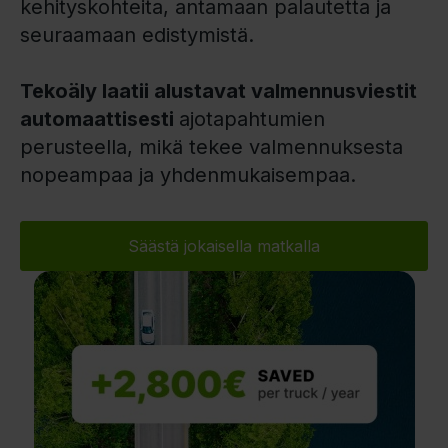
kehityskohteita, antamaan palautetta ja
seuraamaan edistymistä.
Tekoäly laatii alustavat valmennusviestit
automaattisesti
ajotapahtumien
perusteella, mikä tekee valmennuksesta
nopeampaa ja yhdenmukaisempaa.
Säästä jokaisella matkalla