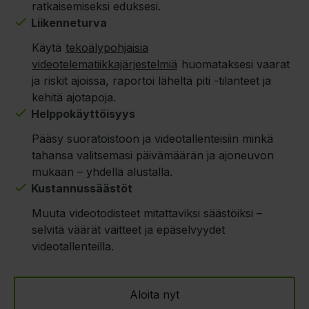
ratkaisemiseksi eduksesi.
Liikenneturva
Käytä
tekoälypohjaisia
videotelematiikkajärjestelmiä
huomataksesi vaarat
ja riskit ajoissa, raportoi läheltä piti -tilanteet ja
kehitä ajotapoja.
Helppokäyttöisyys
Pääsy suoratoistoon ja videotallenteisiin minkä
tahansa valitsemasi päivämäärän ja ajoneuvon
mukaan – yhdellä alustalla.
Kustannussäästöt
Muuta videotodisteet mitattaviksi säästöiksi –
selvitä väärät väitteet ja epäselvyydet
videotallenteilla.
Aloita nyt