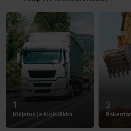
1
2
Kuljetus ja logistiikka
Rakenta