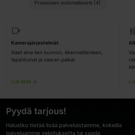
Prosessien automatisointi (4)
Kamerajärjestelmät
Al
Näet aina tien kunnon, liikennetilanteen,
Va
tapahtumat ja vaaran paikat
ra
kä
Lue lisää
Lu
Pyydä tarjous!
Haluatko tietää lisää palveluistamme, kokeilla
palveluamme veloituksetta tai saada