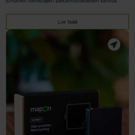
johtavien valmistajien paikannuslaitteiden kanssa.
Lue lisää