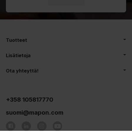
Tuotteet
Lisätietoja
Ota yhteyttä!
+358 105817770
suomi@mapon.com