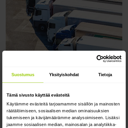
Suostumus
Yksityiskohdat
Tietoja
Mitä saat Maponin kanssa?
Tämä sivusto käyttää evästeitä
Olemme ylpeitä alustastamme, jota on
Käytämme evästeitä tarjoamamme sisällön ja mainosten
helppo käyttää ja jonka avulla saat asiat
räätälöimiseen, sosiaalisen median ominaisuuksien
valmiiksi nopeammin. Mutta mitä
tukemiseen ja kävijämäärämme analysoimiseen. Lisäksi
tarkalleen saat, kun tulet
jaamme sosiaalisen median, mainosalan ja analytiikka-