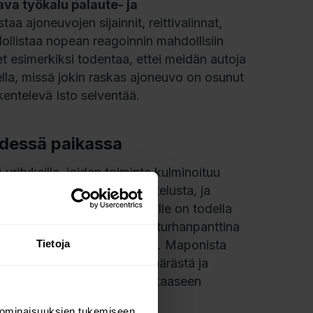
ava työkalu palaute- ja
aa ajoneuvojen sijainnit, reittivalinnat,
ollistaa nopean reagoinnin mahdollisiin
 esimerkiksi todentaa, ettei meidän autoja
ella, missä jokin raskas ajoneuvo on osunut
entelevä Isto selventää.
hdessä paikassa
 yrityksille, joiden toiminta kulminoituu
50% meidän resurssisuunnittelusta, ja
auto käsi kädessä. Siksi meille on todella
ettei kalustoa seiso pihassa turhanpanttina
Tietoja
kö Joonas Savolainen selittää. Maponista
ä optimaalisesta kalustomäärästä ja
aadaan mahdollisimman tehokkaaseen
 ominaisuuksien tukemiseen