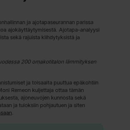
nhallinnan ja ajotapaseurannan parissa
toa ajokäyttäytymisestä. Ajotapa-analyysi
ta sekä rajuista kiihdytyksistä ja
odessa 200 omakotitalon lämmityksen
nistumiset ja toisaalta puuttua epäkohtiin
Moni Remeon kuljettaja ottaa tämän
utuksesta, ajoneuvojen kunnosta sekä
an ja tuloksiin pohjautuen ja siten
issaan
.