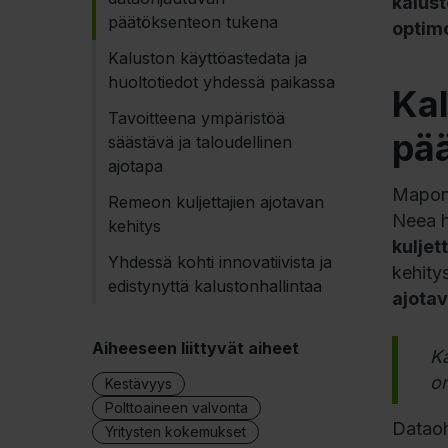
kalust
päätöksenteon tukena
optimo
Kaluston käyttöastedata ja
huoltotiedot yhdessä paikassa
Kal
Tavoitteena ympäristöä
pä
säästävä ja taloudellinen
ajotapa
Mapon 
Remeon kuljettajien ajotavan
Neea 
kehitys
kuljet
Yhdessä kohti innovatiivista ja
kehity
edistynyttä kalustonhallintaa
ajota
Aiheeseen liittyvät aiheet
Ka
on
Kestävyys
Polttoaineen valvonta
Dataoh
Yritysten kokemukset