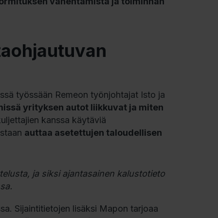
uormituksen vähentämistä ja toiminnan
taohjautuvan
essä työssään Remeon työnjohtajat Isto ja
issä yrityksen autot liikkuvat ja miten
kuljettajien kanssa käytäviä
estaan
auttaa asetettujen taloudellisen
elusta, ja siksi ajantasainen kalustotieto
sa.
 Sijaintitietojen lisäksi Mapon tarjoaa