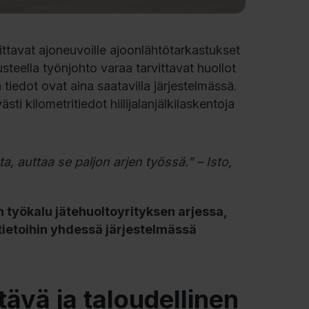
rittavat ajoneuvoille ajoonlähtötarkastukset
steella työnjohto varaa tarvittavat huollot
tiedot ovat aina saatavilla järjestelmässä.
ti kilometritiedot hiilijalanjälkilaskentoja
, auttaa se paljon arjen työssä.” – Isto,
työkalu jätehuoltoyrityksen arjessa,
otietoihin yhdessä järjestelmässä
ävä ja taloudellinen