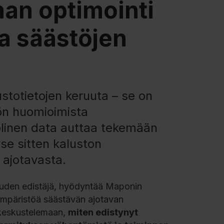
an optimointi
pa säästöjen
ustotietojen keruuta – se on
tön huomioimista
linen data auttaa tekemään
yse sitten kaluston
a ajotavasta.
alouden edistäjä, hyödyntää Maponin
ympäristöä säästävän ajotavan
 keskustelemaan,
miten edistynyt