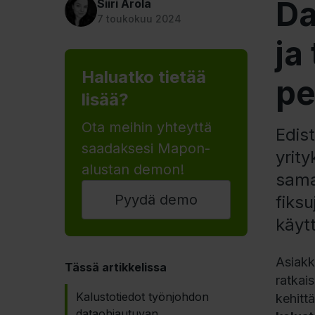
Da
Siiri Arola
7 toukokuu 2024
ja
Haluatko tietää
pe
lisää?
Ota meihin yhteyttä
Edist
saadaksesi Mapon-
yrit
alustan demon!
sama
Pyydä demo
fiksu
käytt
Asiak
Tässä artikkelissa
ratkai
Kalustotiedot työnjohdon
kehitt
dataohjautuvan