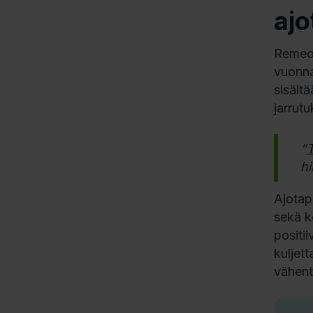
ajo
Remeo 
vuonn
sisält
jarrutu
“
T
hi
Ajotap
sekä k
positi
kuljet
vähent