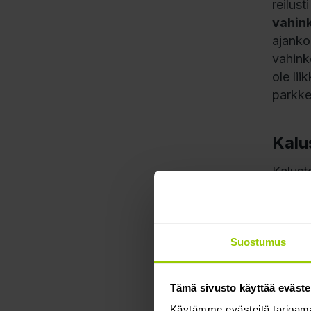
reilus
vahin
ajanko
vahink
ole li
parkke
Kalu
Kalust
ajoneu
henkilö
tärkeä
Suostumus
tai et
saatav
hyödyn
Tämä sivusto käyttää eväste
käyttö
Käytämme evästeitä tarjoama