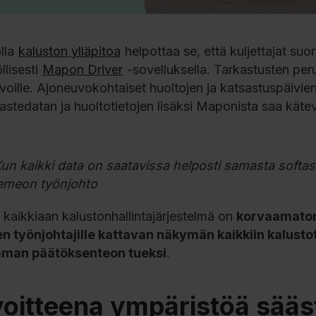
lla
kaluston ylläpitoa
helpottaa se, että kuljettajat suo
llisesti
Mapon Driver
-sovelluksella. Tarkastusten peru
voille. Ajoneuvokohtaiset huoltojen ja katsastuspäivien 
stedatan ja huoltotietojen lisäksi Maponista saa käteväs
.
un kaikki data on saatavissa helposti samasta softasta
emeon työnjohto
 kaikkiaan kalustonhallintajärjestelmä on
korvaamaton 
en työnjohtajille kattavan näkymän kaikkiin kalust
man päätöksenteon tueksi
.
oitteena ympäristöä sääst