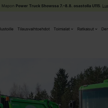
a Mapon
Power Truck Showssa 7.–8.8. osastolla U115
.
Lue
lustoille
Tilausvaihtoehdot
Toimialat
Ratkaisut
Dem