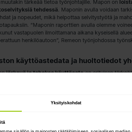
ti muutakin tärkeää tietoa työnjohtajille. Mapon on
loist
koselvityksiä tehdessä
. Maponin avulla voidaan tarkist
hdat ja nopeudet, mikä helpottaa selvitystyötä ja mahd
otapauksiin. “Maponin raporttien avulla olemme voineet
ikkunut vastapuolen ilmoittamana aikana kyseisellä alue
erattuun henkilöautoon”, Remeon työnjohdossa työnsk
ston käyttöastedata ja huoltotiedot y
on
järkevä ja tehokas käyttöaste
on erityisen tärkeää
vokaluston ympärille. “Ylipäätään kalustonhallinta on 
 on se toinen puolikas. Meillä menee aina kuljettaja ja 
ä, että meillä on oikea määrä kalustoa olemassa – siis 
Yksityiskohdat
tei olla jatkuvasti ilman autoja”, Remeon kehityspäällik
an käyttöastedatan perusteella voidaan tehdä päätelmi
tää sitä työvuorosuunnitteluun, jotta kaikki autot s
itä
ön.
mme sisällön ja mainosten räätälöimiseen, sosiaalisen median