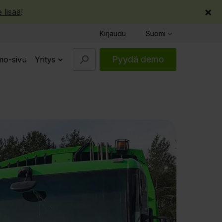
×
 lisää
!
Kirjaudu
Suomi
Pyydä demo
o-sivu
Yritys