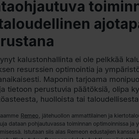
taohjautuva toiminn
 taloudellinen ajota
rustana
ynyt kalustonhallinta ei ole pelkkää kal
yksen resurssien optimointia ja ympäris
naikaisesti. Maponin tarjoama monipuo
ja tietoon perustuvia päätöksiä, olipa k
öasteesta, huolloista tai taloudellisest
kaamme
Remeo
, jätehuollon ammattilainen ja kiertot
suja dataan pohjautuvassa toiminnan optimoinnissa ja 
ämisessä. Istutaan siis alas Remeon edustajien kanssa