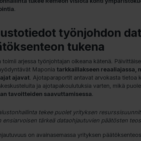
onhallinta tukee Remeon visiota kohti ympäristök
intia
.
ustotiedot työnjohdon da
ätöksenteon tukena
toimii arjessa työnjohtajan oikeana kätenä. Päivittäis
hyödyntävät Maponia
tarkkaillakseen reaaliajassa, m
tajat ajavat
. Ajotaparaportit antavat arvokasta tietoa 
skeskusteluita ja ajotapakoulutuksia varten, mikä puol
van tavoitteiden saavuttamisessa
.
lustonhallinta tekee puolet yrityksen resurssisuunnitt
 ensiarvoisen tärkeä dataohjautuvien päätösten teos
jautuvuus on avainasemassa yrityksen päätöksenteossa.