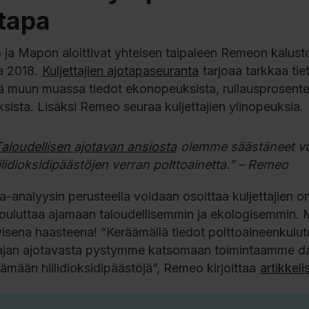
tapa
ja Mapon aloittivat yhteisen taipaleen Remeon kalusto
a 2018.
Kuljettajien ajotapaseuranta
tarjoaa tarkkaa tie
ää muun muassa tiedot ekonopeuksista, rullausprosenteis
ksista. Lisäksi Remeo seuraa kuljettajien ylinopeuksia.
aloudellisen ajotavan ansiosta
olemme säästäneet vu
ilidioksidipäästöjen verran polttoainetta.” – Remeo
a-analyysin perusteella voidaan osoittaa kuljettajien on
ouluttaa ajamaan taloudellisemmin ja ekologisemmin. 
ivisena haasteena! “Keräämällä tiedot polttoaineenkul
tajan ajotavasta pystymme katsomaan toimintaamme data
ämään hiilidioksidipäästöjä”, Remeo kirjoittaa
artikkel