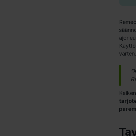
Remeo
säännö
ajoneu
Käyttöa
varten
“K
R
Kaiken
tarjot
parem
Tav