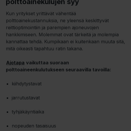
polttoainekulujen syy
Kun yritykset yrittävät vähentää
polttoainekustannuksia, ne yleensä keskittyvät
reittioptimointiin ja parempien ajoneuvojen
hankkimiseen. Molemmat ovat tärkeitä ja molempia
kannattaa tehdä. Kumpikaan ei kuitenkaan muuta sitä,
mitä oikeasti tapahtuu ratin takana.
Ajotapa
vaikuttaa suoraan
polttoaineenkulutukseen seuraavilla tavoilla:
kiihdytystavat
jarrutustavat
tyhjäkäyntiaika
nopeuden tasaisuus