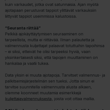
kuin varkaudet, jotka ovat satunnaisia. Ajan myötä
ajotapaan perustuvat tappiot ylittävät varkauksiin
liittyvät tappiot useimmissa kalustoissa.
“Seuranta riittää”
Pelkkä ajokäyttäytymisen seuraaminen on
tarpeellista, mutta ei riittävää. Ilman palautetta ja
valmennusta kuljettajat palaavat totuttuihin tapoihinsa
– ei siksi, etteivät he olisi tarpeeksi hyviä, vaan
yksinkertaisesti siksi, että tapojen muuttaminen on
hankalaa ja vaatii tukea.
Data yksin ei muuta ajotapoja. Tarvitset valmennus- ja
palkitsemisjärjestelmän sen tueksi. Jotta sinun ei
tarvitse suunnitella valmennusta alusta alkaen,
olemme koonneet muutamia esimerkkejä
kuljettajavalmennuksesta
, joista voit ottaa mallia.