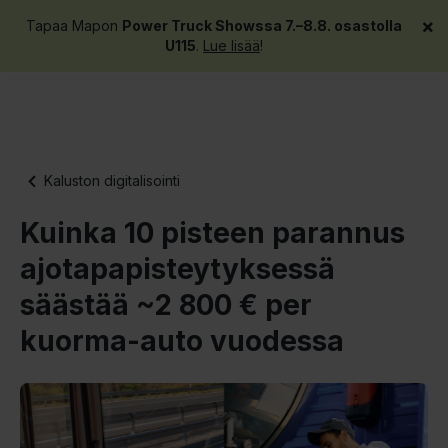
×
Tapaa Mapon
Power Truck Showssa 7.–8.8. osastolla
Pyydä demo
U115
.
Lue lisää
!
Kaluston digitalisointi
Kuinka 10 pisteen parannus
ajotapapisteytyksessä
säästää ~2 800 € per
kuorma-auto vuodessa