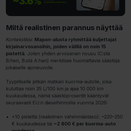
Miltä realistinen parannus näyttää
Kontekstiksi:
Mapon-alusta ryhmittää kuljettajat
kirjainarvosanoihin,
joiden välillä on noin 15
pistettä
. Joten yhden arvosanan nousu (C:stä
B:hen, B:stä A:han) merkitsee huomattavia säästöjä
jokaiselle ajoneuvolle.
Tyypilliselle pitkän matkan kuorma-autolle, joka
kuluttaa noin 35 L/100 km ja ajaa 10 000 km
kuukaudessa, nämä säästöprosentit kääntyvät
seuraavasti EU:n dieselhinnoilla vuonna 2026:
+10 pistettä (realistinen vähimmäistaso): ~220–250
€ kuukaudessa tai
~2 800 € per kuorma-auto
vuodessa