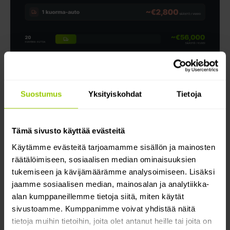
Suostumus
Yksityiskohdat
Tietoja
Haluatko esimerkin oikeasta elämästä?
Tämä sivusto käyttää evästeitä
Periaate pätee myös pitkää matkaa ajavan kaluston
Käytämme evästeitä tarjoamamme sisällön ja mainosten
ulkopuolella.
Verdis
, pohjoismainen jätehuoltoyhtiö,
räätälöimiseen, sosiaalisen median ominaisuuksien
jonka ajoprofiili on hyvin erilainen (lyhyet
tukemiseen ja kävijämäärämme analysoimiseen. Lisäksi
kaupunkireitit, useat pysähdykset), saavutti
10 %:n
jaamme sosiaalisen median, mainosalan ja analytiikka-
vähennyksen polttoaineenkulutuksessa
Ruotsin
alan kumppaneillemme tietoja siitä, miten käytät
toimipisteessään kuljettajien ajotapavalmennuksen ja
sivustoamme. Kumppanimme voivat yhdistää näitä
johdonmukaisen seurannan avulla –
noin 24 900 €
tietoja muihin tietoihin, joita olet antanut heille tai joita on
kuukaudessa tai lähes 300 000 € vuodessa
.