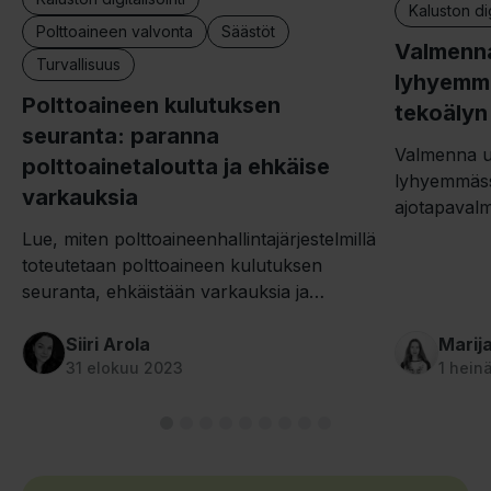
Kaluston dig
Polttoaineen valvonta
Säästöt
Valmenna
Turvallisuus
lyhyemm
Polttoaineen kulutuksen
tekoälyn
seuranta: paranna
Valmenna us
polttoainetaloutta ja ehkäise
lyhyemmäss
varkauksia
ajotapavalm
henkilökoht
Lue, miten polttoaineenhallintajärjestelmillä
muuta ajodat
toteutetaan polttoaineen kulutuksen
seuranta, ehkäistään varkauksia ja
parannetaan polttoainetaloutta!
Siiri Arola
Marij
31 elokuu 2023
1 hein