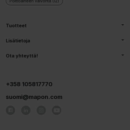
Polttoaineen valvonta (12)
Tuotteet
Lisätietoja
Ota yhteyttä!
+358 105817770
suomi@mapon.com