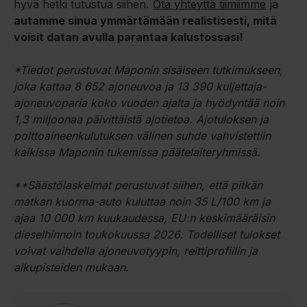
hyvä hetki tutustua siihen.
Ota yhteyttä tiimiimme
ja
autamme sinua ymmärtämään realistisesti, mitä
voisit datan avulla parantaa kalustossasi!
*Tiedot perustuvat Maponin sisäiseen tutkimukseen,
joka kattaa 8 652 ajoneuvoa ja 13 390 kuljettaja-
ajoneuvoparia koko vuoden ajalta ja hyödyntää noin
1,3 miljoonaa päivittäistä ajotietoa. Ajotuloksen ja
polttoaineenkulutuksen välinen suhde vahvistettiin
kaikissa Maponin tukemissa päätelaiteryhmissä.
**Säästölaskelmat perustuvat siihen, että pitkän
matkan kuorma-auto kuluttaa noin 35 L/100 km ja
ajaa 10 000 km kuukaudessa, EU:n keskimääräisin
dieselhinnoin toukokuussa 2026. Todelliset tulokset
voivat vaihdella ajoneuvotyypin, reittiprofiilin ja
alkupisteiden mukaan.