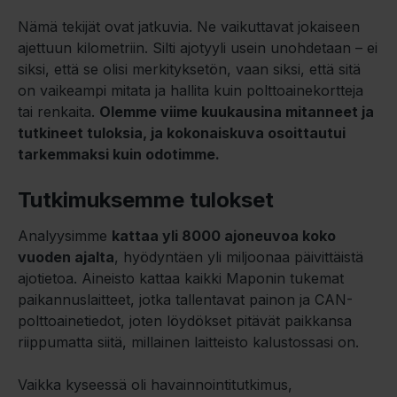
Nämä tekijät ovat jatkuvia. Ne vaikuttavat jokaiseen
ajettuun kilometriin. Silti ajotyyli usein unohdetaan – ei
siksi, että se olisi merkityksetön, vaan siksi, että sitä
on vaikeampi mitata ja hallita kuin polttoainekortteja
tai renkaita.
Olemme viime kuukausina mitanneet ja
tutkineet tuloksia, ja kokonaiskuva osoittautui
tarkemmaksi kuin odotimme.
Tutkimuksemme tulokset
Analyysimme
kattaa yli 8000 ajoneuvoa koko
vuoden ajalta
, hyödyntäen yli miljoonaa päivittäistä
ajotietoa. Aineisto kattaa kaikki Maponin tukemat
paikannuslaitteet, jotka tallentavat painon ja CAN-
polttoainetiedot, joten löydökset pitävät paikkansa
riippumatta siitä, millainen laitteisto kalustossasi on.
Vaikka kyseessä oli havainnointitutkimus,