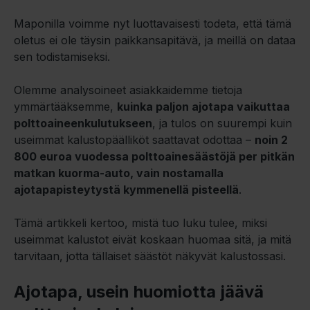
Maponilla voimme nyt luottavaisesti todeta, että tämä
oletus ei ole täysin paikkansapitävä, ja meillä on dataa
sen todistamiseksi.
Olemme analysoineet asiakkaidemme tietoja
ymmärtääksemme,
kuinka paljon ajotapa vaikuttaa
polttoaineenkulutukseen
, ja tulos on suurempi kuin
useimmat kalustopäälliköt saattavat odottaa –
noin 2
800 euroa vuodessa polttoainesäästöjä per pitkän
matkan kuorma-auto, vain nostamalla
ajotapapisteytystä kymmenellä pisteellä
.
Tämä artikkeli kertoo, mistä tuo luku tulee, miksi
useimmat kalustot eivät koskaan huomaa sitä, ja mitä
tarvitaan, jotta tällaiset säästöt näkyvät kalustossasi.
Ajotapa, usein huomiotta jäävä