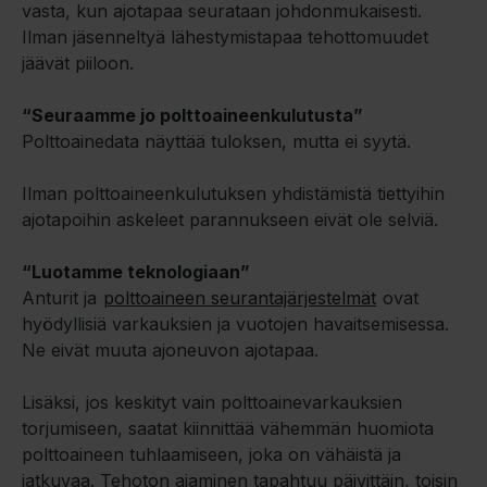
vasta, kun ajotapaa seurataan johdonmukaisesti.
Ilman jäsenneltyä lähestymistapaa tehottomuudet
jäävät piiloon.
“Seuraamme jo polttoaineenkulutusta”
Polttoainedata näyttää tuloksen, mutta ei syytä.
Ilman polttoaineenkulutuksen yhdistämistä tiettyihin
ajotapoihin askeleet parannukseen eivät ole selviä.
“Luotamme teknologiaan”
Anturit ja
polttoaineen seurantajärjestelmät
ovat
hyödyllisiä varkauksien ja vuotojen havaitsemisessa.
Ne eivät muuta ajoneuvon ajotapaa.
Lisäksi, jos keskityt vain polttoainevarkauksien
torjumiseen, saatat kiinnittää vähemmän huomiota
polttoaineen tuhlaamiseen, joka on vähäistä ja
jatkuvaa. Tehoton ajaminen tapahtuu päivittäin, toisin