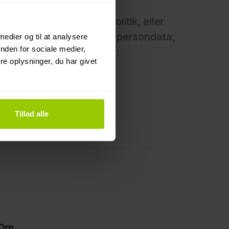
ller om denne cookiepolitik, eller
vordan vi behandler dine persondata,
 medier og til at analysere
nden for sociale medier,
ende kontaktoplysninger:
e oplysninger, du har givet
Tillad alle
Om