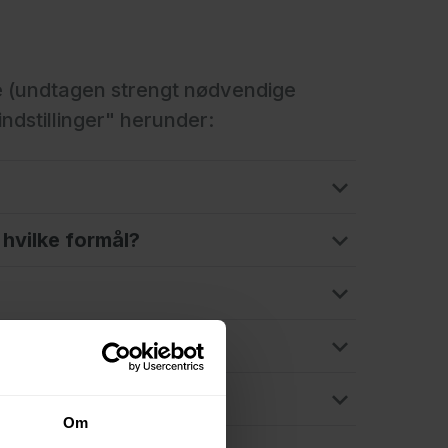
ie (undtagen strengt nødvendige
ndstillinger" herunder:
 hvilke formål?
Om