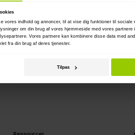
6. Kontaktoplysninger
Hvis du har spørgsmål om dine persondata e
ookies
hvis du ønsker at indgive en klage over, h
se vores indhold og annoncer, til at vise dig funktioner til sociale
oplysninger om din brug af vores hjemmeside med vores partnere i
kan du kontakte os ved hjælp af nedenstå
ysepartnere. Vores partnere kan kombinere disse data med andr
et fra din brug af deres tjenester.
Mapon Denmark
support@mapon.com
Tilpas
Adresse: Søndergade 19L, 8464
Galten
Ressourcer