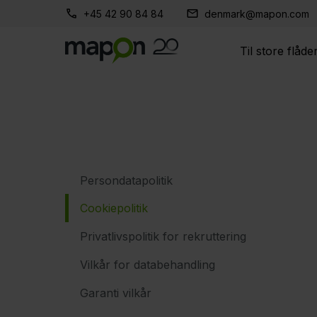
+45 42 90 84 84
denmark@mapon.com
Til store flåde
Persondatapolitik
Cookiepolitik
Privatlivspolitik for rekruttering
Vilkår for databehandling
Garanti vilkår