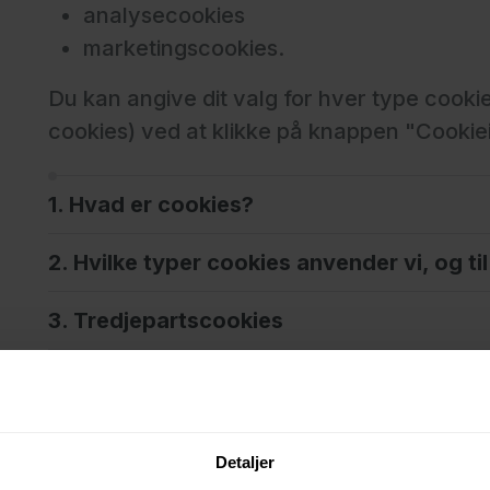
analysecookies
marketingscookies.
Du kan angive dit valg for hver type cook
cookies) ved at klikke på knappen "Cookiei
1. Hvad er cookies?
2. Hvilke typer cookies anvender vi, og til
3. Tredjepartscookies
4. Hvordan kan jeg kontrollere cookies?
5. Ændringer i cookiepolitikken
Detaljer