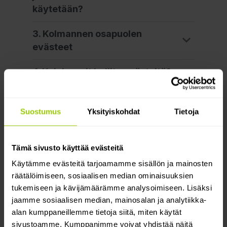
käytetään?
3. Kolmannen osapuolen
evästeet
4. Kuinka voit hallita evästeitä?
5. Muutokset evästeiden
käyttöömme
Suostumus
Yksityiskohdat
Tietoja
6. Yhteydenotto
Tämä sivusto käyttää evästeitä
Jos sinulla on kysyttävää tästä
Käytämme evästeitä tarjoamamme sisällön ja mainosten
evästepolitiikasta tai tavasta, jolla
räätälöimiseen, sosiaalisen median ominaisuuksien
käsittelemme henkilökohtaisia ​​
tukemiseen ja kävijämäärämme analysoimiseen. Lisäksi
tietojasi, tai jos haluat tehdä
jaamme sosiaalisen median, mainosalan ja analytiikka-
valituksen siitä, kuinka käsittelemme
alan kumppaneillemme tietoja siitä, miten käytät
henkilökohtaisia ​​tietojasi, voit ottaa
sivustoamme. Kumppanimme voivat yhdistää näitä