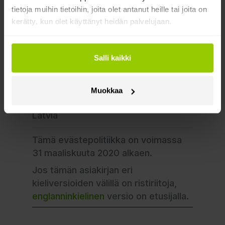
meihin yhteyttä käyttämällä näitä
tietoja muihin tietoihin, joita olet antanut heille tai joita on
yhteystietoja:
kerätty, kun olet käyttänyt heidän palvelujaan.
Mapon Latvia
Salli kaikki
info@mapon.com
Osoite: Ojara
Vaciesa 6B,
Muokkaa
Riga, LV-1004,
Latvia
Tämä evästepolitiikka on voimassa
31 maaliskuuta 2020 alkaen.
Jos tämän asiakirjan eri
kieliversioiden välillä on ristiriitoja,
englanninkielinen
versio on etusijalla.