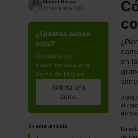
Có
Blanca Garau
20 noviembre 2025
co
¿Quieres sabes
¿Pie
más?
comb
Contacta con
en l
nosotros para una
gran
demo de Mapon
simp
Solicita una
demo
Aunque
el con
de tec
En este artículo
En est
de for