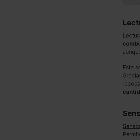
Lect
Lectur
combu
aunque
Esta s
Gracia
repost
cantid
Sens
Sensor
Permit