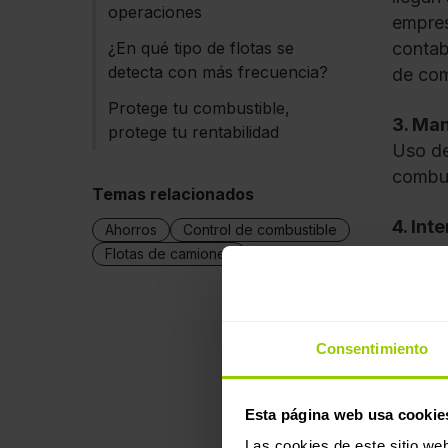
operaciones
empres
¿En qué tipo de flotas se
contab
detecta con más frecuencia?
de com
Protege tu combustible,
3. Man
protege tu rentabilidad
Uso de
combus
Temas relacionados
4. Int
Ahorros
Control de combustible
Mezcla
Flotas de camiones
capaci
Sol
Consentimiento
En Ma
Esta página web usa cookie
visibil
Las cookies de este sitio we