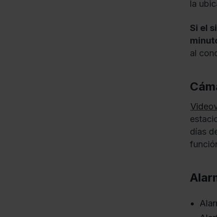
la ubi
Si el 
minuto
al con
Cáma
Videov
estaci
días d
funció
Alar
Alar