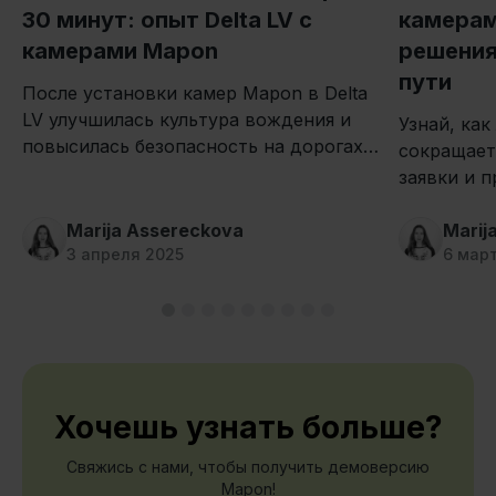
30 минут: опыт Delta LV с
камерам
камерами Mapon
решения
пути
После установки камер Mapon в Delta
LV улучшилась культура вождения и
Узнай, как
повысилась безопасность на дорогах.
сокращает
Читай, как компания использует
заявки и 
камеры на практике.
грузовики 
Marija Assereckova
системе к
Marij
3 апреля 2025
6 мар
Хочешь узнать больше?
Свяжись с нами, чтобы получить демоверсию
Mapon!