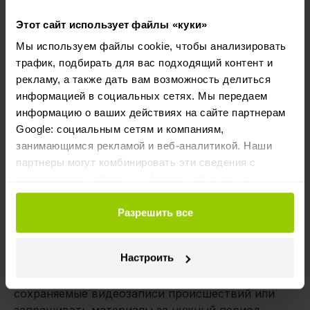
составлять от 2500 до 5000 евро.
Фактически одно урегулированное дело
Этот сайт использует файлы «куки»
полностью окупает затраты на оснащение
Мы используем файлы cookie, чтобы анализировать
видеосистемами 15 транспортных средств.”
трафик, подбирать для вас подходящий контент и
рекламу, а также дать вам возможность делиться
информацией в социальных сетях. Мы передаем
Автоматизация и удобство –
информацию о ваших действиях на сайте партнерам
ключевые факторы выбора
Google: социальным сетям и компаниям,
занимающимся рекламой и веб-аналитикой. Наши
Для Lähivaara было принципиально важно, чтобы
партнеры могут комбинировать эти сведения с
камеры работали в полностью автоматическом
предоставленной вами информацией, а также
режиме, не требуя от водителей
данными, которые они получили при использовании
дополнительных действий. Видеорешения
вами их сервисов.
Разрешить все
Mapon отличаются простотой использования —
видеозаписи доступны именно тогда, когда это
Настроить
необходимо. Можно просматривать прямые
трансляции с камер, автоматически
сохраняемые видеозаписи происшествий или