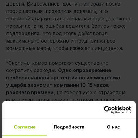
дороги. Видеозапись, доступная сразу после
происшествия, позволила доказать, что
причиной аварии стало ненадлежащее дорожное
покрытие, а не ошибка водителя. Запись также
подтвердила, что водитель действовал
максимально осторожно и предпринял все
возможные меры, чтобы избежать инцидента.
“Системы камер помогают существенно
сократить расходы.
Одно опровержение
необоснованной претензии по возмещению
ущерба экономит компании 10-15 часов
рабочего времени
, не говоря уже о страховом
самориске, повышении страховых взносов и
других дополнительных расходах”, — объясняет
Кари Лахиваара.
Согласие
Подробности
О нас
“В таких случаях экономия может