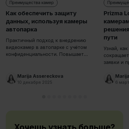
Преимущества камер
Преимуще
Как обеспечить защиту
Prizma L
данных, используя камеры
камерам
автопарка
решения
пути
Практичный подход к внедрению
видеокамер в автопарке с учётом
Узнай, как
конфиденциальности. Повышает
сокращает
безопасность и эффективность без
заявки и 
ущерба для рабочих отношений.
грузовики 
Marija Assereckova
системе к
Marij
10 декабря 2025
6 мар
Хочешь узнать больше?