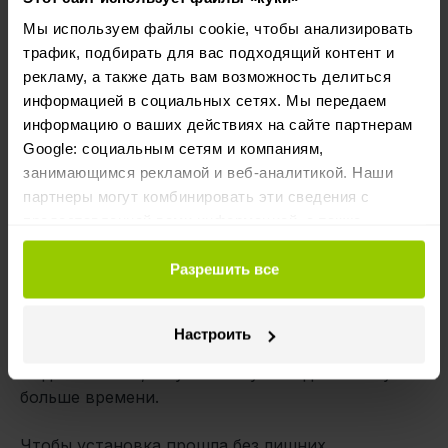
Мы используем файлы cookie, чтобы анализировать
Насколько просто начать
трафик, подбирать для вас подходящий контент и
использовать DMS и ADAS
рекламу, а также дать вам возможность делиться
информацией в социальных сетях. Мы передаем
Что касается оборудования – вот как это
информацию о ваших действиях на сайте партнерам
работает:
Google: социальным сетям и компаниям,
занимающимся рекламой и веб-аналитикой. Наши
Системы камер от Mapon уже готовы к работе
партнеры могут комбинировать эти сведения с
с ADAS.
Для подключения DMS достаточно
предоставленной вами информацией, а также
дополнительной камеры
, которая
данными, которые они получили при использовании
устанавливается за пару минут.
вами их сервисов.
Разрешить все
Системы Howen mDVR поддерживают и ADAS, и
DMS
, но требуют
отдельных камер-
Настроить
дополнений
. Если в автопарке стоят старые
модели Howen, на установку понадобится чуть
больше времени.
Чтобы установка прошла без лишних