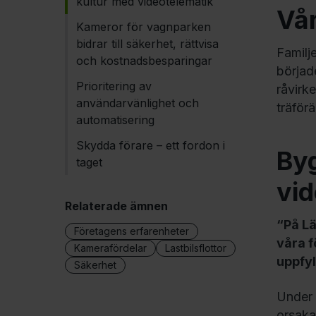
kultur med videotelematik
Vår
Kameror för vagnparken
bidrar till säkerhet, rättvisa
Familj
och kostnadsbesparingar
börjad
Prioritering av
råvirk
användarvänlighet och
träför
automatisering
Skydda förare – ett fordon i
By
taget
vid
Relaterade ämnen
“På Lä
Företagens erfarenheter
våra f
Kamerafördelar
Lastbilsflottor
uppfyl
Säkerhet
Under 
orsaka