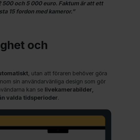
2 500 och 5 000 euro. Faktum är att ett
usta 15 fordon med kameror.”
ighet och
utomatiskt
, utan att föraren behöver göra
enom sin användarvänliga design som gör
 Användarna kan se
livekamerabilder,
ån valda tidsperioder
.