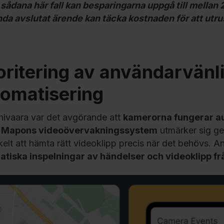
 sådana här fall kan besparingarna uppgå till mellan 
da avslutat ärende kan täcka kostnaden för att utr
oritering av användarvänl
tomatisering
hivaara var det avgörande att
kamerorna fungerar a
.
Mapons videoövervakningssystem
utmärker sig g
kelt att hämta rätt videoklipp precis när det behövs.
tiska inspelningar av händelser och videoklipp fr