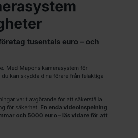
merasystem
gheter
öretag tusentals euro – och
ande. Med Mapons kamerasystem för
t du kan skydda dina förare från felaktiga
ningar varit avgörande för att säkerställa
ng för säkerhet.
En enda videoinspelning
mmar och 5000 euro – läs vidare för att