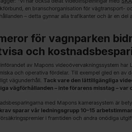
llägger: “Vi har också delat videoinspelningar med
SKA
ikförbund, en branschorganisation för vägtransport- och 
hållanden – detta gynnar alla trafikanter och är en del 
eror för vagnparken bidra
tvisa och kostnadsbespar
införandet av Mapons videoövervakningssystem har 
iska och operativa fördelar. Till exempel gled en av de
lligt vägunderhåll.
Tack vare den lättillgängliga vid
liga vägförhållanden – inte förarens misstag – var o
nadsbesparingarna med Mapons kamerasystem är bet
krav sparar vår ledningsgrupp 10–15 arbetstimma
försäkringspremier i framtiden och andra onödiga utgift