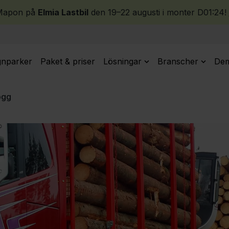
 Mapon på
Elmia Lastbil
den 19–22 augusti i monter D01:24!
gnparker
Paket & priser
Lösningar
Branscher
Dem
ogg