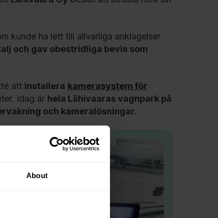
om kunde ha lett till allvarliga anklagelser
alj och gav obestridliga bevis som
té att
installera
kamerasystem för
eter. Idag är
hela Lähivaaras vagnpark på
rvakning och kameralösningar.
About