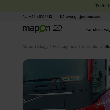
Träffa
+46 46196510
sverige@mapon.com
För stora va
Mapon Blogg
Företagens erfarenheter
Bl