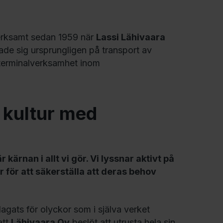
 verksamt sedan 1959 när
Lassi Lähivaara
ade sig ursprungligen på transport av
h terminalverksamhet inom
 kultur med
 kärnan i allt vi gör. Vi lyssnar aktivt på
r för att säkerställa att deras behov
lagats för olyckor som i själva verket
att
Lähivaara Oy
beslöt att utrusta hela sin