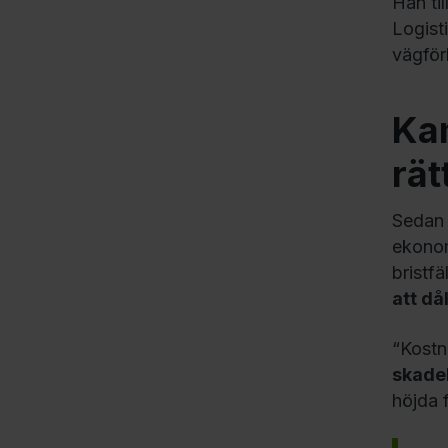
Han ti
Logist
vägför
Kam
rät
Sedan 
ekonom
bristfä
att då
“Kost
skade
höjda 