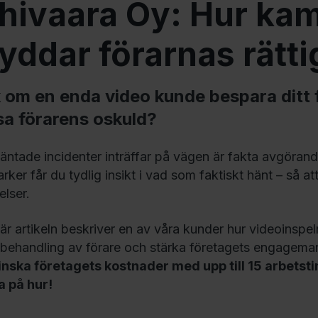
hivaara Oy: Hur ka
yddar förarnas rätti
 om en enda video kunde bespara ditt f
sa förarens oskuld?
äntade incidenter inträffar på vägen är fakta avgör
ker får du tydlig insikt i vad som faktiskt hänt – så at
elser.
här artikeln beskriver en av våra kunder hur videoinspel
s behandling av förare och stärka företagets engagema
nska företagets kostnader med upp till 15 arbetsti
a på hur!