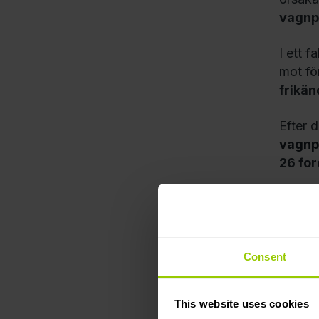
vagnp
I ett f
mot fö
frikän
Efter 
vagnp
26 fo
Consent
This website uses cookies