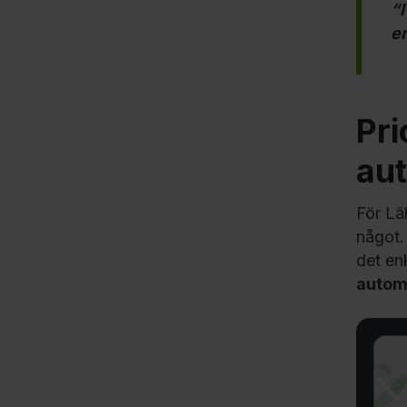
“I
en
Pri
au
För Lä
något
det en
automa