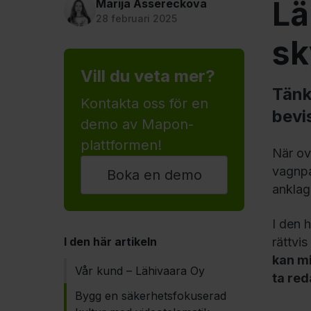
Lä
Marija Assereckova
28 februari 2025
sk
Vill du veta mer?
Tänk
Kontakta oss för en
bevi
demo av Mapon-
plattformen!
När ov
vagnpar
Boka en demo
anklag
I den 
I den här artikeln
rättvi
kan mi
Vår kund – Lähivaara Oy
ta red
Bygg en säkerhetsfokuserad