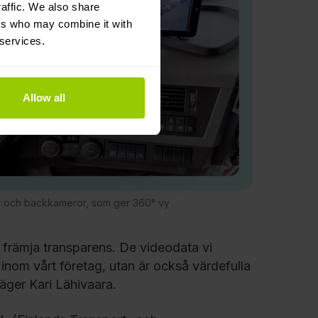
affic. We also share
ers who may combine it with
 services.
Allow all
or och backkameror, som ger 360° vy
h främja transparens. De videodata vi
n inom vårt företag, utan är också värdefulla
äger Kari Lähivaara.