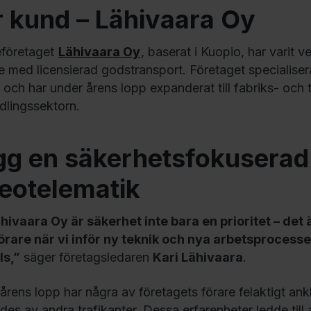
 kund – Lähivaara Oy
eföretaget
Lähivaara Oy
, baserat i Kuopio, har varit
e med licensierad godstransport. Företaget specialiser
e och har under årens lopp expanderat till fabriks- oc
ädlingssektorn.
gg en säkerhetsfokuserad
eotelematik
hivaara Oy är säkerhet inte bara en prioritet – det är
örare när vi inför ny teknik och nya arbetsprocesse
ls,”
säger företagsledaren
Kari Lähivaara
.
årens lopp har några av företagets förare felaktigt ank
des av andra trafikanter. Dessa erfarenheter ledde till 