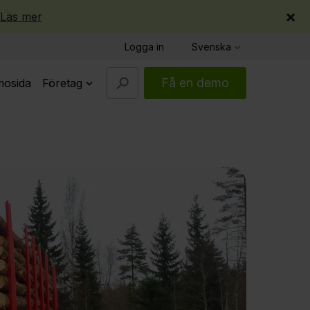
×
Läs mer
Logga in
Svenska
Få en demo
osida
Företag