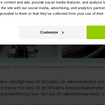
e content and ads, provide social media features, and analyse tr
 the site with our social media, advertising, and analytics partn
 provided to them or that they’ve collected from your use of their
Customize
bjuder ett brett utbud av kameraalternaiv, bland annat sidokamer
betar ständigt med att förbättra vår säkerhetskultur oc
in bidrar inte bara till att förbättra transportsäkerhete
ogsbruksföretag som vill höja sin säkerhetsstandard,” s