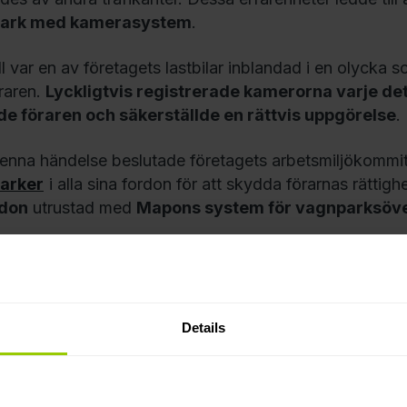
ark med kamerasystem
.
all var en av företagets lastbilar inblandad i en olycka s
raren.
Lyckligtvis registrerade kamerorna varje det
de föraren och säkerställde en rättvis uppgörelse
.
denna händelse beslutade företagets arbetsmiljökommit
arker
i alla sina fordon för att skydda förarnas rättigh
rdon
utrustad med
Mapons system för vagnparksöve
Details