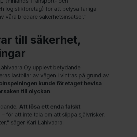
L
(Finlands Transport- och
logistikföretag) för att belysa farliga
av våra bredare säkerhetsinsatser.”
r till säkerhet,
ingar
Lähivaara Oy upplevt betydande
ras lastbilar av vägen i vintras på grund av
eoinspelningen kunde företaget bevisa
rsaken till olyckan
.
ydande.
Att lösa ett enda falskt
r
– för att inte tala om att slippa självrisker,
er,” säger Kari Lähivaara.