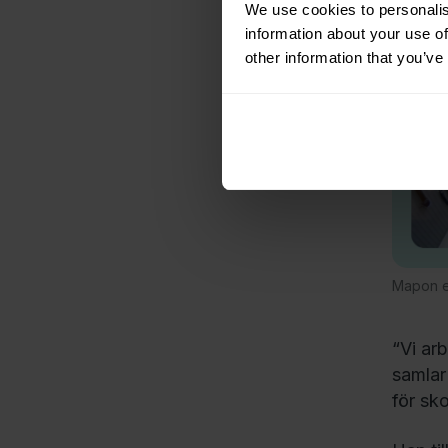
We use cookies to personalis
information about your use of
other information that you’ve
Mapon er
“Vi ar
samlar 
för sk