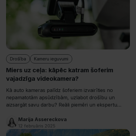
Drošība
Kameru ieguvumi
Miers uz ceļa: kāpēc katram šoferim
vajadzīga videokamera?
Kā auto kameras palīdz šoferiem izvairīties no
nepamatotām apsūdzībām, uzlabot drošību un
aizsargāt savu darbu? Reāli piemēri un ekspertu
viedokļi.
Marija Assereckova
12 februāris 2025