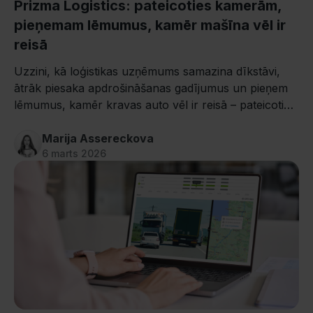
Prizma Logistics: pateicoties kamerām,
pieņemam lēmumus, kamēr mašīna vēl ir
reisā
Uzzini, kā loģistikas uzņēmums samazina dīkstāvi,
ātrāk piesaka apdrošināšanas gadījumus un pieņem
lēmumus, kamēr kravas auto vēl ir reisā – pateicoties
Mapon kamerām.
Marija Assereckova
6 marts 2026