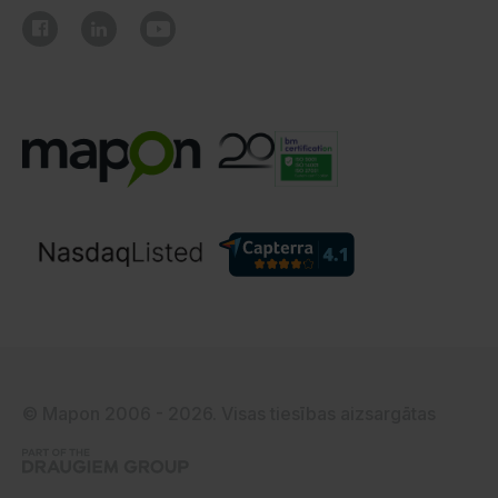
© Mapon 2006 - 2026. Visas tiesības aizsargātas