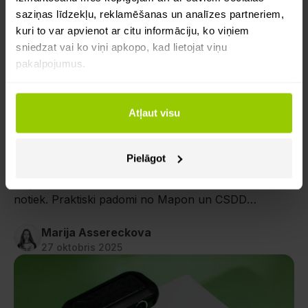
saziņas līdzekļu, reklamēšanas un analīzes partneriem,
kuri to var apvienot ar citu informāciju, ko viņiem
sniedzat vai ko viņi apkopo, kad lietojat viņu
pakalpojumus.
Drošība
Kameru ieguvumi
Atļaut visu
Vai tehnoloģijas var padarīt Latvijas
ceļus drošākus?
Pielāgot
Uzzini, kā modernās autoparka kameras palīdz
uzņēmumiem novērst negadījumus vēl pirms tie
notiek. Praktiski padomi no Mapon un CSDD
ekspertiem.
Marija Assereckova
27 oktobris 2025