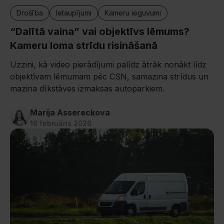
Drošība
Ietaupījumi
Kameru ieguvumi
“Dalītā vaina” vai objektīvs lēmums?
Kameru loma strīdu risināšanā
Uzzini, kā video pierādījumi palīdz ātrāk nonākt līdz
objektīvam lēmumam pēc CSN, samazina strīdus un
mazina dīkstāves izmaksas autoparkiem.
Marija Assereckova
16 februāris 2026