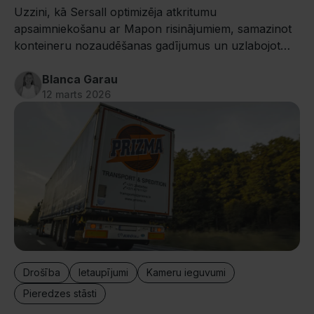
Uzzini, kā Sersall optimizēja atkritumu
apsaimniekošanu ar Mapon risinājumiem, samazinot
konteineru nozaudēšanas gadījumus un uzlabojot
kopējo darbības efektivitāti.
Blanca Garau
12 marts 2026
Drošība
Ietaupījumi
Kameru ieguvumi
Pieredzes stāsti