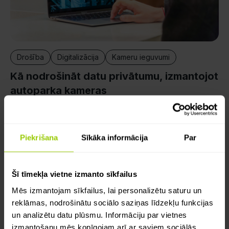
Drošība
Digitalizācija
Kameru ieguvumi
Kā nodrošināt datu privātumu, izmantojot
autoparka kameras
Mēs ieskicējam praktisku pieeju autoparka kameru
ieviešanai, kas prioritizē privātumu, atbalsta drošību
un efektivitāti, kā arī veicina savstarpēju sapratni.
Piekrišana
Sīkāka informācija
Par
Marija Assereckova
10 decembris 2025
Šī tīmekļa vietne izmanto sīkfailus
Mēs izmantojam sīkfailus, lai personalizētu saturu un
reklāmas, nodrošinātu sociālo saziņas līdzekļu funkcijas
un analizētu datu plūsmu. Informāciju par vietnes
izmantošanu mēs kopīgojam arī ar saviem sociālās