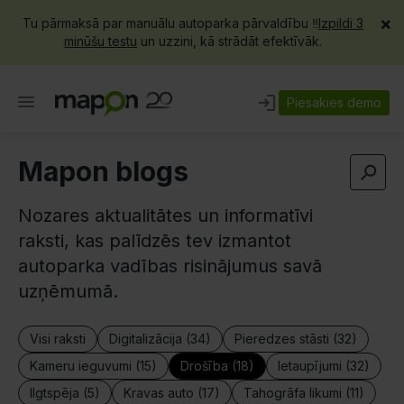
×
Tu pārmaksā par manuālu autoparka pārvaldību ‼️
Izpildi 3
minūšu testu
un uzzini, kā strādāt efektīvāk.
Piesakies demo
Mapon blogs
Nozares aktualitātes un informatīvi
raksti, kas palīdzēs tev izmantot
autoparka vadības risinājumus savā
uzņēmumā.
Visi raksti
Digitalizācija (34)
Pieredzes stāsti (32)
Kameru ieguvumi (15)
Drošība (18)
Ietaupījumi (32)
Ilgtspēja (5)
Kravas auto (17)
Tahogrāfa likumi (11)