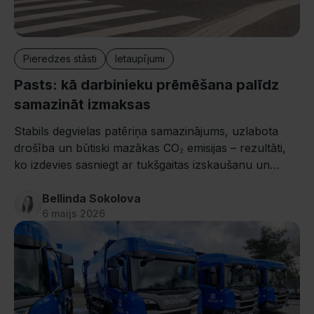
Pieredzes stāsti
Ietaupījumi
Pasts: kā darbinieku prēmēšana palīdz
samazināt izmaksas
Stabils degvielas patēriņa samazinājums, uzlabota
drošība un būtiski mazākas CO₂ emisijas – rezultāti,
ko izdevies sasniegt ar tukšgaitas izskaušanu un
braukšanas paradumu uzlabošanu.
Bellinda Sokolova
6 maijs 2026