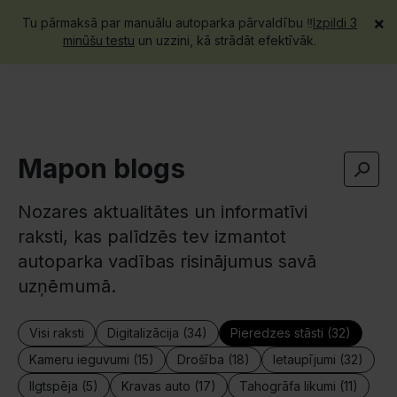
×
Tu pārmaksā par manuālu autoparka pārvaldību ‼️
Izpildi 3
Piesakies demo
minūšu testu
un uzzini, kā strādāt efektīvāk.
Mapon blogs
Nozares aktualitātes un informatīvi
raksti, kas palīdzēs tev izmantot
autoparka vadības risinājumus savā
uzņēmumā.
Visi raksti
Digitalizācija (34)
Pieredzes stāsti (32)
Kameru ieguvumi (15)
Drošība (18)
Ietaupījumi (32)
Ilgtspēja (5)
Kravas auto (17)
Tahogrāfa likumi (11)