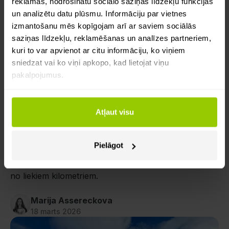
reklāmas, nodrošinātu sociālo saziņas līdzekļu funkcijas
un analizētu datu plūsmu. Informāciju par vietnes
izmantošanu mēs kopīgojam arī ar saviem sociālās
saziņas līdzekļu, reklamēšanas un analīzes partneriem,
kuri to var apvienot ar citu informāciju, ko viņiem
sniedzat vai ko viņi apkopo, kad lietojat viņu
pakalpojumus.
Pieredzes stāsti
Digitalizācija
Tahogrāfa likumi
Atļaut visu
LatIgMa: autoparka kontrole sākas ar
pareizi saplānotu maršrutu
Pielāgot
Uzzini, kā LatIgMa izmanto Mapon maršrutu
plānošanu, lai kontrolētu nobraukumu un izvairītos
no liekiem kilometriem.
Marija Assereckova
18 marts 2026