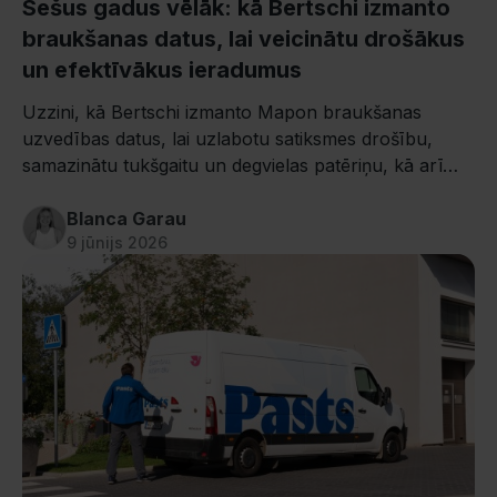
Sešus gadus vēlāk: kā Bertschi izmanto
braukšanas datus, lai veicinātu drošākus
un efektīvākus ieradumus
Uzzini, kā Bertschi izmanto Mapon braukšanas
uzvedības datus, lai uzlabotu satiksmes drošību,
samazinātu tukšgaitu un degvielas patēriņu, kā arī
nodrošinātu efektīvāku autovadītāju apmācību.
Blanca Garau
9 jūnijs 2026