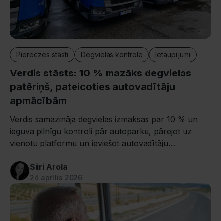
Pieredzes stāsti
Degvielas kontrole
Ietaupījumi
Verdis stāsts: 10 % mazāks degvielas
patēriņš, pateicoties autovadītāju
apmācībām
Verdis samazināja degvielas izmaksas par 10 % un
ieguva pilnīgu kontroli pār autoparku, pārejot uz
vienotu platformu un ieviešot autovadītāju
apmācības rutīnu. Uzzini, kā!
Siiri Arola
24 aprīlis 2026