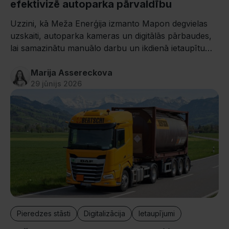
efektivizē autoparka pārvaldību
Uzzini, kā Meža Enerģija izmanto Mapon degvielas
uzskaiti, autoparka kameras un digitālās pārbaudes,
lai samazinātu manuālo darbu un ikdienā ietaupītu
vairākas stundas.
Marija Assereckova
29 jūnijs 2026
Pieredzes stāsti
Digitalizācija
Ietaupījumi