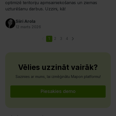
optimizē teritoriju apmsainiekošanas un ziemas
uzturēšanu darbus. Uzzini, kā!
Siiri Arola
12 marts 2026
1
2
3
4
Vēlies uzzināt vairāk?
Sazinies ar mums, lai izmēģinātu Mapon platformu!
Piesakies demo