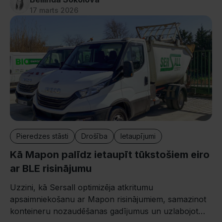
17 marts 2026
Pieredzes stāsti
Drošība
Ietaupījumi
Kā Mapon palīdz ietaupīt tūkstošiem eiro
ar BLE risinājumu
Uzzini, kā Sersall optimizēja atkritumu
apsaimniekošanu ar Mapon risinājumiem, samazinot
konteineru nozaudēšanas gadījumus un uzlabojot