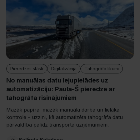
Pieredzes stāsti
Digitalizācija
Tahogrāfa likumi
No manuālas datu lejupielādes uz
automatizāciju: Paula-Š pieredze ar
tahogrāfa risinājumiem
Mazāk papīra, mazāk manuāla darba un lielāka
kontrole – uzzini, kā automatizēta tahogrāfa datu
pārvaldība palīdz transporta uzņēmumiem.
Bellinda Sokolova