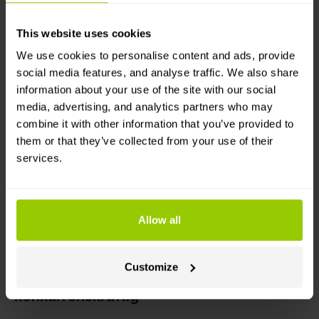
påverkan på förbrukningen. Upptäck hur små
förändringar i vardagliga vanor kan leda till
This website uses cookies
betydande besparingar.
Bellinda Sokolova
We use cookies to personalise content and ads, provide
10 april 2026
social media features, and analyse traffic. We also share
information about your use of the site with our social
media, advertising, and analytics partners who may
combine it with other information that you’ve provided to
them or that they’ve collected from your use of their
services.
Allow all
Bränslekontroll
Besparingar
Customize
Bränslekrisens handbok: Så förblir du
konkurrenskraftig