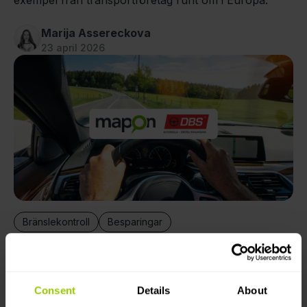
exempel från transportföretag runt om i Europa.
Marija Assereckova
23 april 2026
Bränslekontroll
Besparingar
En praktisk checklista för att minska
bränsleförbrukningen
Consent
Details
About
Hur fordon förbereds och körs har en direkt