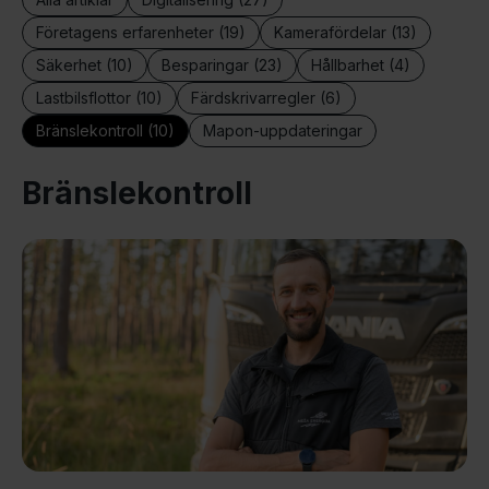
Företagens erfarenheter (19)
Kamerafördelar (13)
Säkerhet (10)
Besparingar (23)
Hållbarhet (4)
Lastbilsflottor (10)
Färdskrivarregler (6)
Bränslekontroll (10)
Mapon-uppdateringar
Bränslekontroll