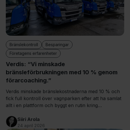
Bränslekontroll
Besparingar
Företagens erfarenheter
Verdis: “Vi minskade
bränsleförbrukningen med 10 % genom
förarcoaching.”
Verdis minskade bränslekostnaderna med 10 % och
fick full kontroll över vagnparken efter att ha samlat
allt i en plattform och byggt en rutin kring
förarcoaching. Läs hur!
Siiri Arola
24 april 2026