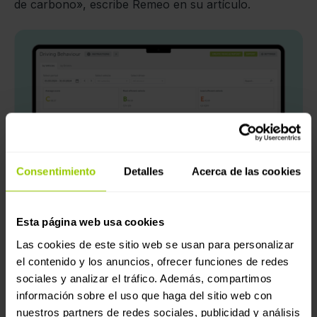
de carbono», escribe Remeo en su artículo.
Consentimiento
Detalles
Acerca de las cookies
El análisis del comportamiento del conductor de Mapon
proporciona información sobre indicadores clave del
Esta página web usa cookies
comportamiento al volante, como la velocidad eco y la
conducción por inercia, en un formato fácil de leer.
Las cookies de este sitio web se usan para personalizar
el contenido y los anuncios, ofrecer funciones de redes
Progreso del comportamiento de la
sociales y analizar el tráfico. Además, compartimos
conducción de Remeo
información sobre el uso que haga del sitio web con
nuestros partners de redes sociales, publicidad y análisis
El objetivo de Remeo para 2023 era centrarse en el