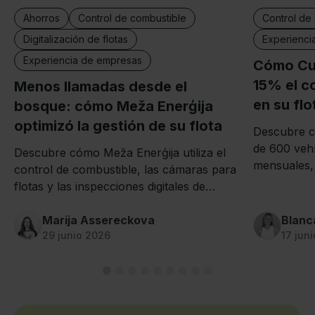
Ahorros
Control de combustible
Control de
Digitalización de flotas
Experienci
Experiencia de empresas
Cómo Cul
15% el c
Menos llamadas desde el
en su flo
bosque: cómo Meža Enerģija
optimizó la gestión de su flota
Descubre c
de 600 veh
Descubre cómo Meža Enerģija utiliza el
mensuales, 
control de combustible, las cámaras para
su flota, r
flotas y las inspecciones digitales de
de combusti
Mapon para reducir el trabajo manual y
más eficient
ahorrar varias horas cada día.
Marija Assereckova
Blanc
29 junio 2026
17 jun