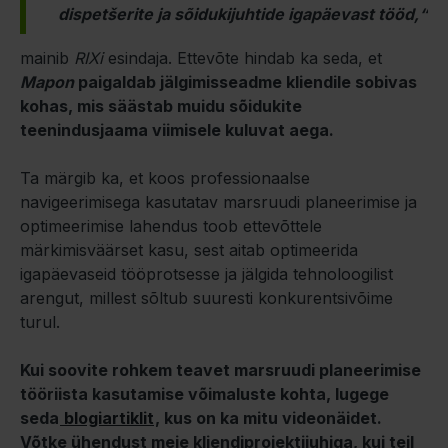
dispetšerite ja sõidukijuhtide igapäevast tööd,“
mainib
RIXi
esindaja. Ettevõte hindab ka seda, et
Mapon
paigaldab jälgimisseadme kliendile sobivas
kohas, mis säästab muidu sõidukite
teenindusjaama viimisele kuluvat aega.
Ta märgib ka, et koos professionaalse
navigeerimisega kasutatav marsruudi planeerimise ja
optimeerimise lahendus toob ettevõttele
märkimisväärset kasu, sest aitab optimeerida
igapäevaseid tööprotsesse ja jälgida tehnoloogilist
arengut, millest sõltub suuresti konkurentsivõime
turul.
Kui soovite rohkem teavet marsruudi planeerimise
tööriista kasutamise võimaluste kohta, lugege
seda
blogiartiklit
, kus on ka mitu videonäidet.
Võtke ühendust meie kliendiprojektijuhiga, kui teil