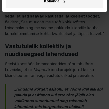
Kohanda
Ta märgib ka, et
ettevõtte töötajad ei hinda mitte
ainult
Maponi
platvormi funktsionaalsust, vaid ka
seda, et nad saavad kasutada lätikeelset toodet
,
öeldes: „See muudab meie töö kokkuvõttes
lihtsamaks ning me saame pakkuda kliendile kauba
kohaletoimetamise kohta kvaliteetset ja täpset teavet.“
Vastutulelik kollektiiv ja
nüüdisaegsed lahendused
Senist koostööd kommenteerides rõhutab Jānis
Lovnieks, et nii
Maponi
kliendiprojektijuhid kui ka
klienditoe tiim on väga vastutulelikud ja abivalmid.
„Hindame kõrgelt asjaolu, et võime igal ajal abi
paluda ja et
Mapon
kui ettevõte jälgib alati
valdkonna suundumusi ning rakendab
lahendusi, mis kergendavad oluliselt