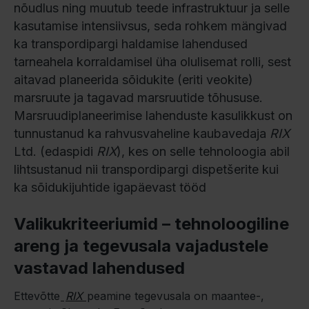
nõudlus ning muutub teede infrastruktuur ja selle
kasutamise intensiivsus, seda rohkem mängivad
ka transpordipargi haldamise lahendused
tarneahela korraldamisel üha olulisemat rolli, sest
aitavad planeerida sõidukite (eriti veokite)
marsruute ja tagavad marsruutide tõhususe.
Marsruudiplaneerimise lahenduste kasulikkust on
tunnustanud ka rahvusvaheline kaubavedaja
RIX
Ltd. (edaspidi
RIX
), kes on selle tehnoloogia abil
lihtsustanud nii transpordipargi dispetšerite kui
ka sõidukijuhtide igapäevast tööd
Valikukriteeriumid – tehnoloogiline
areng ja tegevusala vajadustele
vastavad lahendused
Ettevõtte
RIX
peamine tegevusala on maantee-,