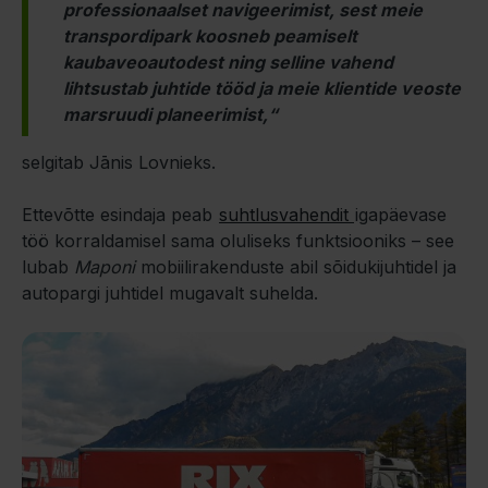
professionaalset navigeerimist, sest meie
transpordipark koosneb peamiselt
kaubaveoautodest ning selline vahend
lihtsustab juhtide tööd ja meie klientide veoste
marsruudi planeerimist,“
selgitab Jānis Lovnieks.
Ettevõtte esindaja peab
suhtlusvahendit
igapäevase
töö korraldamisel sama oluliseks funktsiooniks – see
lubab
Maponi
mobiilirakenduste abil sõidukijuhtidel ja
autopargi juhtidel mugavalt suhelda.