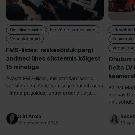
Digitaliseerimine
Ettevõtete kogemused
Ettevõtet
Veoautopargid
Kaamerate 
Veoautopa
FMS-liides: raskesõidukipargi
andmed ühes süsteemis kõigest
Ohutum s
15 minutiga
Delta LV
kaamera
Avasta FMS-liides, mis standardiseerib
veokite andmete kogumise ja säästab aega
Pärast Map
– lihtne paigaldus, ühtne aruandlus ja
märkas Delt
selged eelised sinu ettevõttele.
liiklusohutu
teada saada
Siiri Arola
kasutab.
Rebek
10 detsember 2025
10 apri