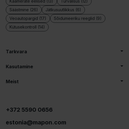
Kaamerate eelised (13)
Turvalisus (12)
Säästmine (26)
Jätkusuutlikkus (6)
Veoautopargid (17)
Sõidumeeriku reeglid (9)
Kütusekontroll (14)
Tarkvara
Kasutamine
Meist
+372 5590 0656
estonia@mapon.com