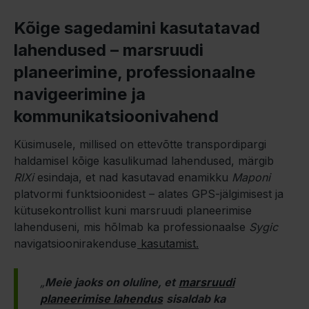
Kõige sagedamini kasutatavad
lahendused – marsruudi
planeerimine, professionaalne
navigeerimine ja
kommunikatsioonivahend
Küsimusele, millised on ettevõtte transpordipargi
haldamisel kõige kasulikumad lahendused, märgib
RIXi
esindaja, et nad kasutavad enamikku
Maponi
platvormi funktsioonidest – alates GPS-jälgimisest ja
kütusekontrollist kuni marsruudi planeerimise
lahenduseni, mis hõlmab ka professionaalse
Sygic
navigatsioonirakenduse
kasutamist.
„
Meie jaoks on oluline, et
marsruudi
planeerimise lahendus
sisaldab ka