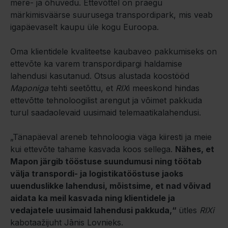
mere- ja õhuvedu. Ettevõttel on praegu
märkimisväärse suurusega transpordipark, mis veab
igapäevaselt kaupu üle kogu Euroopa.
Oma klientidele kvaliteetse kaubaveo pakkumiseks on
ettevõte ka varem transpordipargi haldamise
lahendusi kasutanud. Otsus alustada koostööd
Maponiga
tehti seetõttu, et
RIX
i meeskond hindas
ettevõtte tehnoloogilist arengut ja võimet pakkuda
turul saadaolevaid uusimaid telemaatikalahendusi.
„Tänapäeval areneb tehnoloogia väga kiiresti ja meie
kui ettevõte tahame kasvada koos sellega.
Nähes, et
Mapon järgib tööstuse suundumusi ning töötab
välja transpordi- ja logistikatööstuse jaoks
uuenduslikke lahendusi, mõistsime, et nad võivad
aidata ka meil kasvada ning klientidele ja
vedajatele uusimaid lahendusi pakkuda,“
ütles
RIXi
kabotaažijuht Jānis Lovnieks.