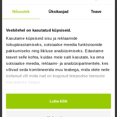
marsruudi planeerimise lahendusele märkasime seda
õigel ajal,“ jagab Jānis Lovnieks oma kogemusi ja
Nõusolek
Üksikasjad
Teave
lisab, et „ka paljud kolleegid hindavad võimalust näha
marsruudiplaneerijas sõidumeeriku andmeid, sest nii
saab juhtide tööaega mugavalt jälgida.“
Veebilehel on kasutatud küpsiseid.
Kasutame küpsiseid sisu ja reklaamide
RIX
i esindaja toob sõidukijuhtidele kasulikest eelistest
isikupärastamiseks, sotsiaalse meedia funktsioonide
rääkides välja selle, et eriti kõrgelt hinnatakse
pakkumiseks ning liikluse analüüsimiseks. Edastame
professionaalset navigeerimist, kus on spetsiaalselt
teavet selle kohta, kuidas meie saiti kasutate, ka oma
veokite jaoks loodud kaardid.
sotsiaalse meedia, reklaami- ja analüüsipartneritele, kes
võivad seda kombineerida muu teabega, mida olete neile
„Platvormi funktsionaalsus võimaldab juhtidel
esitanud või mida nad on kogunud teiepoolse teenuste
avada marsruudi otse marsruudiplaneerijas ja
kasutamise käigus.
alustada sõitmist sihtkohta – see toimub ühe
nupuvajutusega, mis säästab aega ja tagab, et
nad liiguvad õige aadressi suunas,
“
Luba kõik
ütleb Jānis Lovnieks.