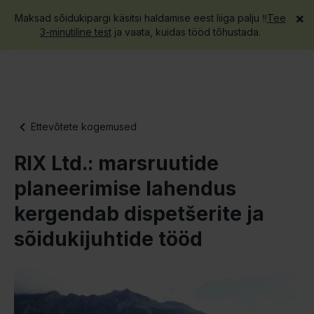
×
Maksad sõidukipargi käsitsi haldamise eest liiga palju ‼️
Tee
Hangi demo
3-minutiline test
ja vaata, kuidas tööd tõhustada.
Ettevõtete kogemused
RIX Ltd.: marsruutide
planeerimise lahendus
kergendab dispetšerite ja
sõidukijuhtide tööd