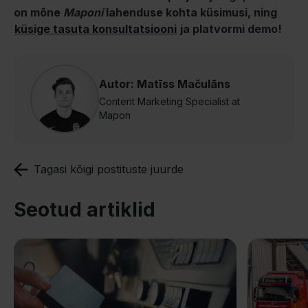
on mõne
Maponi
lahenduse kohta küsimusi, ning
küsige tasuta konsultatsiooni
ja platvormi demo!
Autor: Matīss Mačulāns
Content Marketing Specialist at
Mapon
Tagasi kõigi postituste juurde
Seotud artiklid