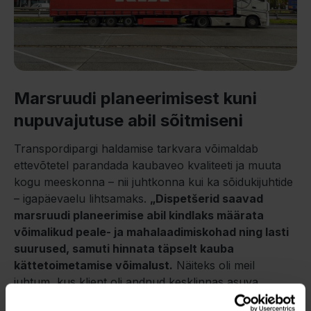
Marsruudi planeerimisest kuni
nupuvajutuse abil sõitmiseni
Transpordipargi haldamise tarkvara võimaldab
ettevõtetel parandada kaubaveo kvaliteeti ja muuta
kogu meeskonna – nii juhtkonna kui ka sõidukijuhtide
– igapäevaelu lihtsamaks.
„Dispetšerid saavad
marsruudi planeerimise abil kindlaks määrata
võimalikud peale- ja mahalaadimiskohad ning lasti
suurused, samuti hinnata täpselt kauba
kättetoimetamise võimalust.
Näiteks oli meil
juhtum, kus klient oli andnud kesklinnas asuva
tarneaadressi, kuhu veok ligi ei pääse. Tänu