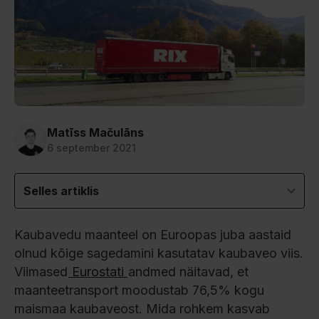
Matīss Mačulāns
6 september 2021
Selles artiklis
Kaubavedu maanteel on Euroopas juba aastaid
olnud kõige sagedamini kasutatav kaubaveo viis.
Viimased
Eurostati
andmed näitavad, et
maanteetransport moodustab 76,5% kogu
maismaa kaubaveost. Mida rohkem kasvab